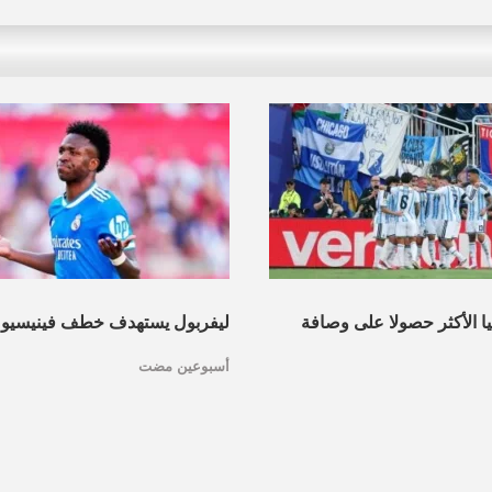
نيا الأكثر حصولا على وصافة
ليفربول يستهدف خطف فينيسيو
أسبوعين مضت
عرف القائمة
مدريد