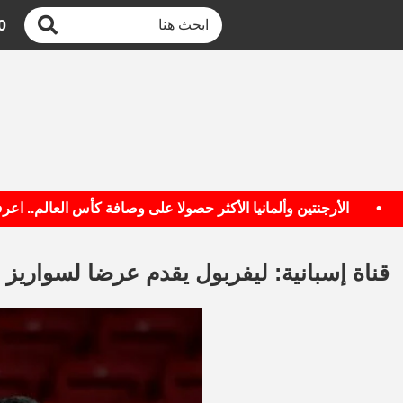
0
الأرجنتين وألمانيا الأكثر حصولا على وصافة كأس العالم.. اعرف ال
قناة إسبانية: ليفربول يقدم عرضا لسواريز