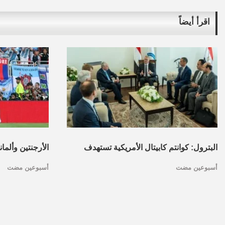
اقرأ أيضاً
البترول: كوانتم كابيتال الأمريكية تستهدف
الأرجنتين وألما
أسبوعين مضت
أسبوعين مضت
تأسيس محفظة استثمارات بقطاع البترول
كأس العالم.. ا