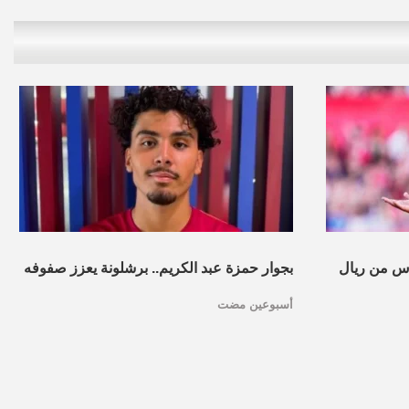
س من ريال
بجوار حمزة عبد الكريم.. برشلونة يعزز صفوفه
أسبوعين مضت
بموهبة مغربية جديدة