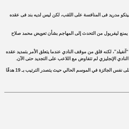
ا الموسم ليساعد أتليتكو مدريد فى المنافسة على اللقب، لكن ليس لديه بند فى عقده
م يمنع ليفربول من التحدث إلى المهاجم بشأن تعويض محمد صلاح
آنفيلد”، لكنه قلق من موقف النادي عندما يتعلق الأمر بتمديد عقده
وتوج محمد صلاح بجائزة هداف الدوري الإنجليزي مرتين كما ينافس على نفس الجائزة في الموسم الحالي حيث يتصدر الترتيب بـ 19 هدفًا