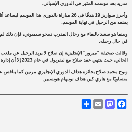
مدريد بعد موسمه المثير فى الدورى الإسبانى.
وأحرز سواريز 19 هدفًا فى 26 مباراة بالدورى هذ
يمنعه من الرحيل في نهاية الموسم.
وبينما هو سعيد بالبقاء مع رجال المدرب دييجو سيميوني، فإن ذلك ل
في حال رحيله.
وقالت صحيفة “ميرور” الإنجليزية إن صلاح لا يريد الرحيل عن ملعب “
الحالي، حيث ينتهي عقد صلاح مع ليفربول في عام 2023 إلا أن إدارة النادي الإنجليزي لم تتفاوض مع اللاعب على التجديد حتى الآن.
متساويًا مع هاري كين هداف توتنهام هوتسبير.
Share
Mastodon
Email
Facebook