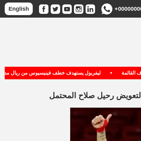
+0000000
English
•
قائمة
ليفربول يستهدف خطف فينيسيوس من ريال مدريد
 لتعويض رحيل صلاح المحتمل