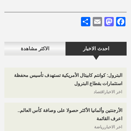
Share
Mastodon
Email
Facebook
احدث الاخبار
الاكثر مشاهدة
البترول: كوانتم كابيتال الأمريكية تستهدف تأسيس محفظة
استثمارات بقطاع البترول
اخر الاخباراقتصاد
الأرجنتين وألمانيا الأكثر حصولا على وصافة كأس العالم..
اعرف القائمة
اخر الاخباررياضة