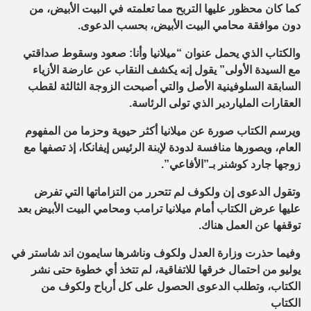
كما كان محظور عليها التربح مما تعلمته في البيت الأبيض، من
دون موافقة محامي البيت الأبيض، بحسب الدعوى.
والكتاب الذي يحمل عنوان “ميلانيا وأنا: صعود وسقوط صداقتي
مع السيدة الأولى” يقول إنه يكشف النقاب عن عارضة الأزياء
السابقة السلوفينية الأصل والتي أصبحت الزوجة الثالثة لقطب
العقارات الملياردير الذي تولى الرئاسة.
ويرسم الكتاب صورة عن ميلانيا أكثر حيوية وحزما من المفهوم
العام، ويصورها منافسة لدودة لإبنة الرئيس إيفانكا، إذ تصفها مع
زوجها جارد كوشنر بـ”الأفاعي”.
وتقول الدعوى إن ولكوف لم تتحرر من التزاماتها التي تفرض
عليها عرض الكتاب أمام ميلانيا ترامب ومحامي البيت الأبيض بعد
توقفها عن العمل هناك.
وفيما حذرت وزارة العدل ولكوف وناشرها سايمون اند شاستر في
يوليو من احتمال خرقها للاتفاقية، لم تتخذ أي خطوة حتى نشر
الكتاب، وتطلب الدعوى الحصول على كل أرباح ولكوف من
الكتاب