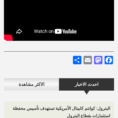
Share
Mastodon
Email
Facebook
احدث الاخبار
الاكثر مشاهدة
البترول: كوانتم كابيتال الأمريكية تستهدف تأسيس محفظة
استثمارات بقطاع البترول