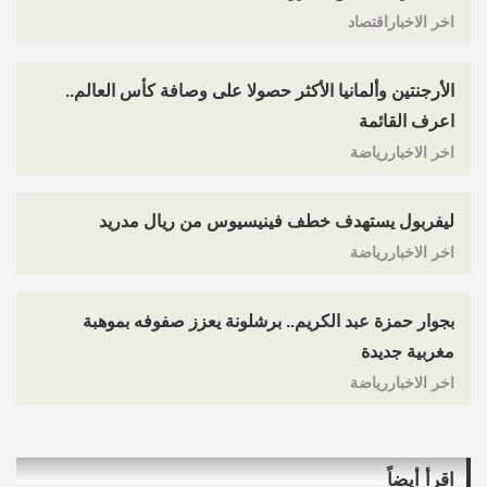
اخر الاخباراقتصاد
الأرجنتين وألمانيا الأكثر حصولا على وصافة كأس العالم..
اعرف القائمة
اخر الاخباررياضة
ليفربول يستهدف خطف فينيسيوس من ريال مدريد
اخر الاخباررياضة
بجوار حمزة عبد الكريم.. برشلونة يعزز صفوفه بموهبة
مغربية جديدة
اخر الاخباررياضة
اقرأ أيضاً