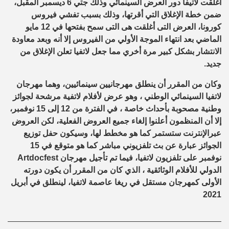
اغلقت لاتيفا دور العرض السينمائي وذلك جتي 6 ديسمبر المقبل،
ضمن خطة الإغلاق التي أقرتها، وذلك بسبب تفشي فيروس
كورونا، العرض التى أغلقت هى التى سمح بفتحها في 12 مايو
الماضي بعد انتهاء الموجة الأولي من الفيروس إلا أنه وبعد معاودة
الانتشار بشكل كبير مرة أخري مما جعل لاتفيا تعلن الإغلاق من
جديد.
وكان من المقرر أن ينطلق مهرجانيين سينمائيين، وهما مهرجان
لاتفيا السينمائي الوطني ، وهو عرض لأفلام لاتفية مرشحة لجوائز
وطنية مصحوبة بأحداث خاصة ، في الفترة من 12 إلى 15 نوفمبر،
إلا أن المنظمون أعلنوا إلغاء جميع العروض الفعلية، لكن العروض
عبرالإنترنت ستستمر كما هو مخطط لها، وسيكون حفل توزيع
الجوائز عبارة عن بث تلفزيوني مباشر كما هو متوقع في 15
نوفمبر على تلفزيون لاتفيا، فيما تم تأجيل مهرجان Artdocfest
الدولي للأفلام الوثائقية ، الذي كان من المقرر أن يكون دورته
الأولى كمهرجان مستقل في ريغا عاصمة لاتفيا، لينطلق في أبريل
2021