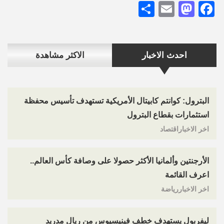
Share
Mastodon
Email
Facebook
احدث الاخبار
الاكثر مشاهدة
البترول: كوانتم كابيتال الأمريكية تستهدف تأسيس محفظة
استثمارات بقطاع البترول
اخر الاخباراقتصاد
الأرجنتين وألمانيا الأكثر حصولا على وصافة كأس العالم..
اعرف القائمة
اخر الاخباررياضة
ليفربول يستهدف خطف فينيسيوس من ريال مدريد