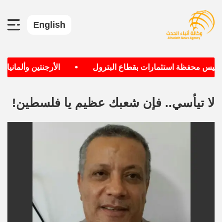
English
•
يس محفظة استثمارات بقطاع البترول
الأرجنتين وألمانيا الأك
لا تيأسي.. فإن شعبك عظيم يا فلسطين!