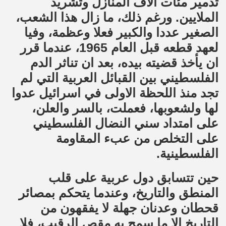
تدمير مئات آلاف المنازل وتشريد
الملايين. ورغم ذلك، ما زال هذا الشعب،
الصغير عددا والكبير فعلا وعظمة، وفيا
لعهد قطعه قبل العام 1965، عندما قرر
ان يأخذ قضيته بيده، بعد ان تناثر الدم
الفلسطيني بين القبائل العربية التي لم
تجد منذ اللحظة الاولى في اسرائيل عدوا
لها ولشعوبها، فعملت، بالسر والعلن،
على امتداد سني النضال الفلسطيني
على التخلص من عبء المقاومة
الفلسطينية.
حين تتسابق دول عربية على قلب
المنطق والتاريخ، وعندما يتحكم بمصائر
قحطان وعدنان جهلة لا يفقهون من
التاريخ الا ما سمح به مقص الرقيب، فلا