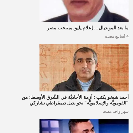
ما بعد المونديال… إعلام يليق بمنتخب مصر
4 أسابيع مضت
أحمد شيخو يكتب : أزمة الأحاديَّة في الشَّرق الأوسط: من
“القومويَّة والإسلامويَّة” نحو بديل ديمقراطي تشاركي
شهر واحد مضت