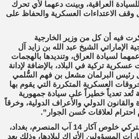
 للسيادة العراقية، وبينت دعهما لأي تحرك
ل وقف الاعتداءات العسكرية والحفاظ على
ذكرت فيه أن كل من وزير الخارجية
ة الإماراتي الشيخ عبد الله بن زايد آل
عمهما لسيادة العراق، وتنديدها بالهجمات
سكرية تركية في البلاد، بالإضافة لإدانة
ل رئيس البرلمان مشعل بن فهم السُّلمي
خروقات العسكرية المتكررة التي يقوم بها
تُعد تعدياً خطيراً على سيادة جمهورية
دة والقانون الدولي والأعراف الدولية، وخرقاً
احترام لعلاقات حُسن الجوار”.
فيما كان من المقرر أن يزور وزير الدفاع التركي خلوص آكار 14 آب المنصرم، بغداد،
يارات المسؤولين الأتراك لبلادها، وذلك بعد