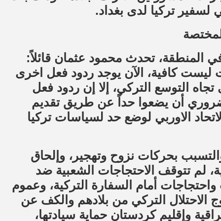
 لسفير تركيا لدى بغداد.
لمختصة
ي المنطقة، تحدث محمود عثمان قائلاً:
ت ليست كافية، الآن يوجد ردود فعل اخرى
جاه التوسع التركي، إلا إن ردود فعل
روري أن يضعوا حداً عن طريق تقديم
تحاد الاوربي لوضع حد لسياسات تركيا
لتسبب بحركات نزوح وتهجير، وإلحاق
ة، لم تتوقف الاحتجاجات الشعبية ضد
واحتجاجات أمام السفارة التركية، وعموم
 الاحتلال التركي من بلادهم والكف عن
اقية وإقليم كردستان حماية سيادتها،