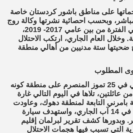
جماتها على مناطق باشور كردستان خاصة
 مباشر، وبحسب احصائية نشرتها وكالة روج
نيوز، استشهد وأصيب أكثر من 165 مدنياً في الفترة من بين عامي 2017- 2019،
 وخلال العام الجاري، ارتكب الاحتلال
زرة راح ضحيتها ستة مدنيين من أهالي منطقة
وى المطلوب
وأضاف: “في غارة لطائرات الاحتلال التركي في 25 تموز المنصرم على منطقة كونه
 عائلتين، تلاها في اليوم التالي غارة
بامرني التابعة لمنطقة دهوك، وعاودت
طائرات الاحتلال التركي استهداف المدنيين في 14 آب الجاري، واستهدف سيارة
ر. وبدورها كشف تقرير لبرلمان إقليم
ة التي تسبب فيها هجمات الاحتلال