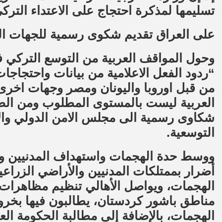
تسليمها لمذكرة احتجاج على الاعتداء التركي
على العراق تقديم شكوى رسمية للجهات ا
وحول المواقف العربية من التوسع التركي ف
“ردود الفعل الاعلامية من بيانات واحتجاجا
من قبل اوروبا واليونان ومصر وجهات اخرى ت
العربية ليست بالمستوى المطلوب ومن الض
شكاوى رسمية الى مجلس الامن الدولي والا
التوسعية.
ووسط حدة الهجمات واستهداف المدنيين وا
أضرار بممتلكات المدنيين والأراضي الزراعي
الهجمات، ويواصل الأهالي تنظيم مظاهرات 
مناطق باشور كردستان، يطالبون فيها بخروج
الهجمات، بالإضافة إلى مطالبة الحكومة العر