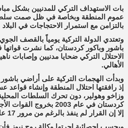
بات الاستهداف التركي للمدنيين بشكل مبا
عموم المنطقة وبخاصة في ظل صمت سلطات
بالتزامن مع استمرار الاحتجاجات في البلاد 
وتعتدي الدولة التركية يومياً بالقصف الجو
باشور وباكور كردستان، كما نشرت قواتها 
الاحتلال التركي ضحايا مدنيين وإصابات ناه
الأهالي.
إذ رافقتها احتلال المنطقة وإنشاء قواعد 
وزاخو وهولير، دون تحرك السلطات المحلية ل
كردستان في عام 2003 بخروج
إلا إن القرار لم ينفذ بالرغم من مرور 17 عاماَ.
وبحسب احصائية اجرتها وكالة روج نيوز فأن 