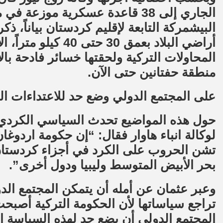
الجاري إلى 38 قاعدة عسكرية مو
البيشمركة التابعة لإقليم كردستان بياناً، 
أراضي البلاد بعمق 0
المحاولات التركية ولحقتها خسائر فادحة بال
منطقة حفتانين حتى الآن.
على المجتمع الدولي وضع حد للاعتداءات الت
حول هذه المواضيع تحدث السياسي الكردي
لوكالة انباء هاوار فقال: “إن حكومة اردوغا
تشن الحروب على الكرد في أجزاء كردستان 
بحر الأبيض المتوسط وليبيا ودول أخرى”.
وعبر عثمان عن أمله أن يتمكن المجتمع الد
تراجع سياساتها لأن الحكومة التركية أص
المجتمع الدولي أن يضع حد لهذه السياسة ال