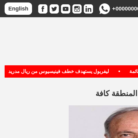
+0000000
English
•
•
ليفربول يستهدف خطف فينيسيوس من ريال مدريد
بج
لمنطقة كافة