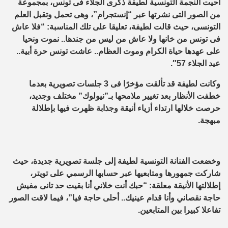
أحيت النجمة التونسية لطيفة ذكرى الجلاء فى تونس، بمجموعة
من الصور التى نشرتها عبر “إنستجرام”، وهى تحمل وتقبل العلم
التونسى، حيث قالت لطيفة، تعليقا على تلك المناسبة: “فلا عاش
فى تونس من خانها ولا عاش من ليس من جندها.. نموت ونحيا
على عهدها حياة الكرام وموت العظام.. عاشت تونس حرة أبية..
عيد الجلاء 57″.
وكانت لطيفة قد تألقت مؤخرًا فى 3 جلسات تصويرية بعدما
خطفت الأنظار بعد تغيير ملامحها بـ”نيولوك” مختلف وجديد،
حرصت خلالها ارتداء أزياء أنيقة وجذابة ظهرت فيها بإطلالة
مبهجة.
وخضعت الفنانة التونسية لطيفة إلى جلسة تصويرية جديدة، حيث
شاركت جمهورها ومتابعيها عبر حسابها الرسمي على تويتر،
إطلالتها الأنيقة معلقة: “حبك أنت خلاني أنا بقيت حد تانى مفيش
حاجة نقصاني وأنا قدام عينيك.. أحلى حاجة فيا”، فيما لاقت الصور
تفاعلا كبيرا بين المتابعين.