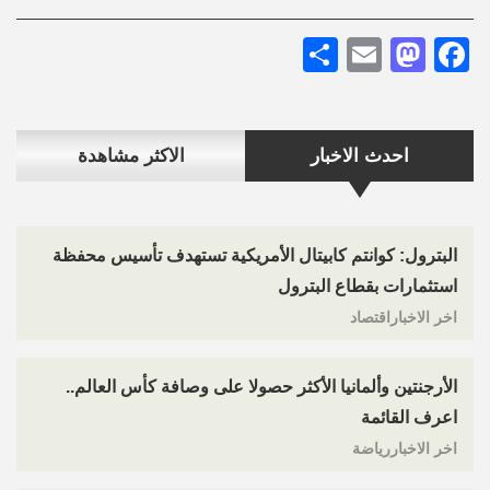
Share
Mastodon
Email
Facebook
احدث الاخبار
الاكثر مشاهدة
البترول: كوانتم كابيتال الأمريكية تستهدف تأسيس محفظة
استثمارات بقطاع البترول
اخر الاخباراقتصاد
الأرجنتين وألمانيا الأكثر حصولا على وصافة كأس العالم..
اعرف القائمة
اخر الاخباررياضة