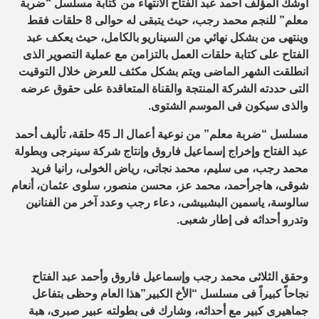
أوشك المؤلف أحمد عبد الفتاح الانتهاء من كتابة مسلسل “ضربة
معلم” للنجم محمد رجب، حيث يتبقى له حوالى 8 حلقات فقط
وينتهى من بشكل نهائي من السيناريو بالكامل، حيث يعكف عبد
الفتاح على كتابة حلقات العمل بالتزامن مع عملية التصوير الذى
انطلقت الشهر الماضى ويتم بشكل مكثف للعرض خلال التوقيت
التى حددته الشركة المنتجة والقناة المتعاقدة على حقوق عرضه
والذى سيكون فى الموسم الشتوى.
مسلسل “ضربة معلم” من نوعية أعمال الـ 45 حلقة، تأليف أحمد
عبد الفتاح وإخراج إسماعيل فاروق وإنتاج شركة سينرجى وبطولة
محمد رجب، مى سليم، محمد نجاتى، رياض الخولى، رانيا فريد
شوقى، هاجرأحمد، محمد عز، محسن منصور، سلوى عثمان، أنعام
سالوسة، ياسمين البشبيشى، دعاء رجب وعدد آخر من الفنانين
وتدرو أحداثه فى إطار شعبى.
وحقق الثلاثى محمد رجب وإسماعيل فاروق وأحمد عبد الفتاح
نجاحاً كبيراً فى مسلسل “الأخ الكبير”هذا العام وحظى بتفاعل
جماهيرى كبير مع أحداثه، وشارك فى بطولته عبير صبرى، هبة