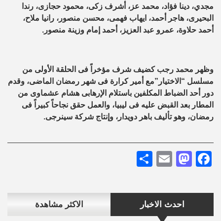
مجدي، دينا فؤاد، محمد عز، أشرف زكى، محمود حجازى، رندا
البحيرى، هاجر أحمد، ايهاب فهمى، محسن منصور، رانيا ملاح،
أحمد حلاوة، عمرو عبد العزيز، أحمد إمام وزينة منصور.
وظهر محمد رجب كضيف شرف مؤخراً فى الحلقة الأولى من
مسلسل “الاختيار”مع أمير كرارة فى شهر رمضان الماضى، وقدم
دور أحد الضباط المكلفين باستلام الإرهابى هشام عشماوى من
المطار بعد القبض عليه فى ليبيا، والعمل حقق نجاحاً كبيراً فى
رمضان، وهو تأليف باهر دويدار، وإنتاج شركة سينرجى.
Share
Mastodon
Email
Facebook
احدث الاخبار
الاكثر مشاهدة