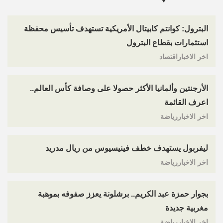
البترول: كوانتم كابيتال الأمريكية تستهدف تأسيس محفظة
استثمارات بقطاع البترول
اخر الاخباراقتصاد
الأرجنتين وألمانيا الأكثر حصولا على وصافة كأس العالم..
اعرف القائمة
اخر الاخباررياضة
ليفربول يستهدف خطف فينيسيوس من ريال مدريد
اخر الاخباررياضة
بجوار حمزة عبد الكريم.. برشلونة يعزز صفوفه بموهبة
مغربية جديدة
اخر الاخباررياضة