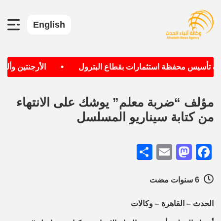
English
•
دف تأسيس محفظة استثمارات بقطاع البترول
الأرجنتين وألماني
مؤلف “ضربة معلم” يوشك على الانتهاء
من كتابة سيناريو المسلسل
Share
Mastodon
Email
Facebook
6 سنوات مضت
الحدث – القاهرة – وكالات