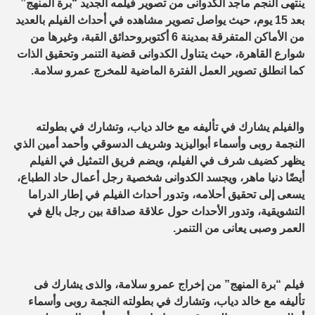
ينتهى النجم ماجد الكدوانى من تصوير فيلمه الجديد “برة المنهج”
بعد 15 يوم، حيث يواصل تصوير مشاهده في أحداث الفيلم بالعديد
من الأماكن المتفرقة بمدينة 6 أكتوبروحدائق القبة، وغيرها من
شوارع القاهرة، حيث يتناول الكدوانى قضية التنمر وتحقيق الذات
كما انطلق تصوير العمل الفترة الماضية للمخرج عمرو سلامة.
والفيلم يشارك في تأليفه مع خالد دياب، وتشارك في بطولته
النجمة روبى وأسماء أبواليزيد وشريف الدسوقي وأحمد أمين الذي
يظهر كضيف شرف في الفيلم، ويضم فريق التمثيل في الفيلم
أيضًا دنيا ماهر، ويجسد الكدوانى شخصية رجل أعمال حاد الطباع،
يسعى إلى تحقيق أحلامه، وتدور أحداث الفيلم في إطار الدراما
التشويقية، وتدور الأحداث حول علاقة صداقة بين رجل بالغ في
العمر وصبى يعانى من التنمر.
فيلم “برة المنهج” من إخراج عمرو سلامة، والذى يشارك فى
تأليفه مع خالد دياب، وتشارك في بطولته النجمة روبى وأسماء