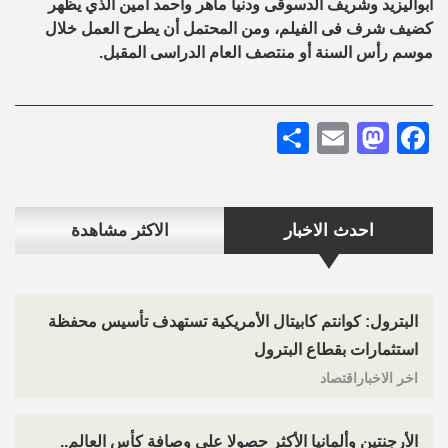
أبواليزيد وشريف الدسوقى ودنيا ماهر وأحمد أمين الذي يظهر
كضيف شرف فى الفيلم، ومن المحتمل أن يطرح العمل خلال
موسم رأس السنة أو منتصف العام الدراسى المقبل.
Share
Mastodon
Email
Facebook
احدث الاخبار
الاكثر مشاهدة
البترول: كوانتم كابيتال الأمريكية تستهدف تأسيس محفظة
استثمارات بقطاع البترول
اخر الاخباراقتصاد
الأرجنتين وألمانيا الأكثر حصولا على وصافة كأس العالم..