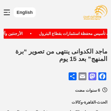
English
•
دف تأسيس محفظة استثمارات بقطاع البترول
الأرجنتين وألمان
ماجد الكدوانى ينتهى من تصوير “برة
المنهج” بعد 15 يوم
Share
Mastodon
Email
Facebook
6 سنوات مضت
الحدث-القاهرة-وكالات