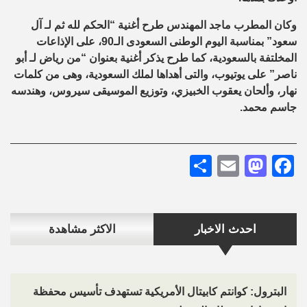
وكان المطرب ماجد المهندس طرح أغنية “الحكم لله ثم لـ آل
سعود” بمناسبة اليوم الوطنى السعودى الـ90، على الإذاعات
المخلتفة بالسعودية، كما طرح يذكر أغنية بعنوان “من رياض لـ أبو
ناصر” على يوتيوب، والتى أهداها لملك السعودية، وهى من كلمات
نهار، وألحان يعقوب الخبيزي، وتوزيع الموسيقى سيروس، وهندسه
جاسم محمد.
Share
Mastodon
Email
Facebook
احدث الاخبار
الاكثر مشاهدة
البترول: كوانتم كابيتال الأمريكية تستهدف تأسيس محفظة