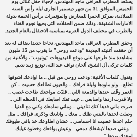
يستعد المطرب العراقى ماجد المهندس، لإحياء حفل غنائى يوم
الخميس الموافق 31 من شهر ديسمبر الجارى ليلة رأس السنة
الميلادية، بمركز الحمرا للمعارض والمؤتمرات برأس الخيمة بدولة
الامارات الشقيقة، وذلك ضمن الحفلات التي يحيها نجوم الغناء
والطرب في مختلف الدول العربية بمناسبة الاحتفال بالعام الجديد.
وحقق المطرب العراقى ماجد المهندس، نجاحا جديدا يضاف له بعد
أن حققت أغنيته الجديدة “ودعت روحى” ما يقرب من 15 مليون
مشاهدة منذ طرحها على موقع الفيديوهات “يوتيوب”، والأغنية من
كلمات تركى آل الشيخ، ألحان نواف عبد الله، توزيع زبيد نديم.
وتقول كلمات الأغنية: ودعت روحي من قبل .. ما اوادعك اشوفها
تطلع .. ولو ماودها وليلة فراقك .. والعيون تطالعك حسيت .. كن
العمر وقّف عندها والدمعة اللي .. قلبّت مواجعك طاحت غصب ..
ولا قدرت اردها واصابعي .. عيت تفك اصابعك في اللحظه اللي ..
صرت ماني قدها كنك تناديني .. وماني سامعك وكني مع الدنيا ..
وصلت لحدها ياليتني ظلك .. معك .. واتابعك وذكرى فراقك .. مثل
حلم اعدها عصيت انا احساسي .. عشان اطاوعك خذ باقي طيوفك
.. وعني صدها لايشغلك دمعي .. وعيش بواقعك وخطوة غيابك ..
اوعدك بمدها
“.