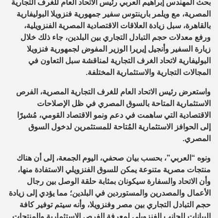
بحث المهندس إبراهيم العربي رئيس الاتحاد العام للغرف التجارية
المصرية، مع ويلمر بارينتوس سفير جمهورية فنزويلا البوليفارية
بالقاهرة، سبل زيادة العلاقات الاقتصادية المصرية الفنزويلية،
ورفع معدلات حجم التبادل التجاري بين البلدين، جاء ذلك خلال
زيارة السفير وأنجيل إيريرا الوزير المفوض لجمهورية فنزويلا
البوليفارية لاتحاد الغرف التجارية لمناقشة سبل التعاون في
المجالات التجارية والاستثمارية المختلفة.
واستعرض رئيس الاتحاد العام للغرف التجارية المصرية، الفرص
الاستثمارية المتاحة بالسوق المصري في ظل الإصلاحات
الاقتصادية التي ساهمت في دعم ونمو الاقتصاد القومي، مُشيرًا
إلى الحوافز الاستثمارية المُتاحة للمستثمرين لدخول السوق
المصري.
ونوه “العربي”، بحسب بيان صحفي، اليوم الجمعة، إلى أن هناك
منتجات مصرية متنوعة يمكن للسوق الفنزويلي الاستفادة منها،
وأن الاتحاد والسفارة سيكونان بمثابة حلقة الوصل بين رجال
الأعمال والمصدرين والمستوردين في البلدين؛ مما يؤدي إلى زيادة
حجم التبادل التجاري بين مصر وفنزويلا، وأنه سيتم توفير كافة
البيانات للجانب الفنزويلي لمعرفة الفرص الاستثمارية والمنتجات