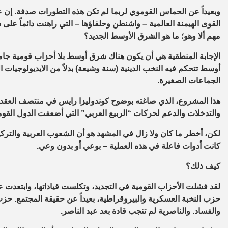
وبعيداً عن الحماس
القوموي
لربما
لم تكن هذه التطورات صدفة. إن ع
القوى الهيمنة العالمية – واشنطن وحلفاؤها – التي راهنت دائماً على
مهم ألا وهو
؛
ما هو الشرق الأوسط الجديد؟
الإجابة المنطقية هي أن يكون هناك
شرق أوسط بلا أحزاب قومية جام
أوسط تتحكم فيه النخب الدينية (سنة وشيعة) بدلاً من الايديولوجيات ا
الجماعات الصغيرة.
هذا المشروع، الذي صاغته بوضوح كوندوليزا رايس في منتصف العقد ال
والتدخلات والدعم لحركات “الربيع العربي” التي أضعفت الدول القومية
لكن،
أخطر ما
كان ولا زال
في المشهد هو أن الشعوب العربية والتركي
كانت أدوات فاعلة في هذه العملية – بوعي أو بدون وعي.
كيف ذلك؟
لقد فشلت الأحزاب القومية في التجديد، وتكلست قياداتها، وابتعد
حزب النخبة العسكرية والبيروقراطية، بعيداً عن
حقيقة المجتمع
. حزب
والفساد. والناصرية لم تنجب قادة بعد عبد الناصر.