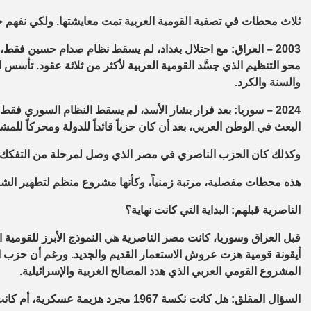
ثلاث محطات في تصفية القومية العربية
تمت معايشتها. و
لكي نفهم ح
2003 – العراق: مع احتلال بغداد، لم يسقط نظام صدام حسين فقط
محو التنظيم الذي جسَّد القومية العربية لأكثر من ثلاثة عقود. تأس
والسنة والكرد.
2024 – سوريا: بعد فرار بشار الأسد، لم يسقط النظام السوري فق
البعث في الوطن العربي، بعد أن كان حزباً قائداً للدولة ومحركاً ل
وكذلك كان الحزب الناصري في مصر الذي وصل لمرحلة من التفكك 
هذه محطات مفصلية، مرتبة زمنياً، وكأنها مشروع منظم لتطهير الشر
الناصرية قبلهم: البداية التي كانت نهاية؟
قبل العراق وسوريا، كانت مصر الناصرية هي النموذج الأبرز للقومية ا
أيقونة قومية هزت عروش الاستعمار القديم والجديد. ورغم أن حزب الا
المشروع القومي العربي الذي هدد المصالح الغربية والإسرائيلية.
السؤال المقلق: هل كانت نكسة 1967 مجرد هزيمة عسكرية، أم كانت البداية الفعلية لتفكيك منهجي للقومية العربية استغرق عقوداً؟