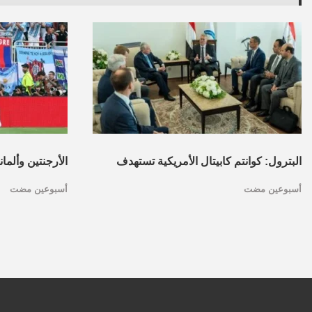
البترول: كوانتم كابيتال الأمريكية تستهدف
الأرجنتين وألما
أسبوعين مضت
أسبوعين مضت
تأسيس محفظة استثمارات بقطاع البترول
كأس العالم.. ا