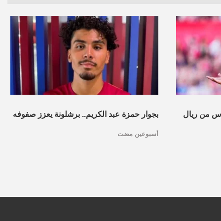
س من ريال
بجوار حمزة عبد الكريم.. برشلونة يعزز صفوفه
أسبوعين مضت
بموهبة مغربية جديدة