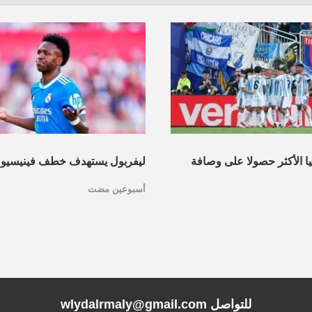
نيا الأكثر حصولا على وصافة
ليفربول يستهدف خطف فينيسيو
أسبوعين مضت
عرف القائمة
مدريد
للتواصل wlydalrmaly@gmail.com