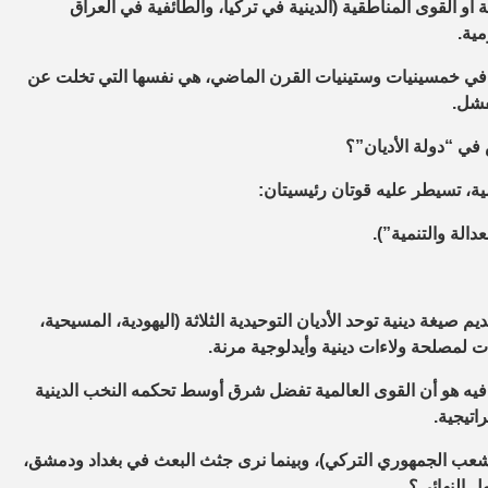
 أو القوى المناطقية (ال
دينية
في تركيا، والطائفية في العراق
مية.
ي خمسينيات وستينيات القرن الماضي، هي نفسها التي تخلت عن
فشل.
ي “دولة الأديان”؟
ة، تسيطر عليه قوتان رئيسيتان:
دالة والتنمية”).
صيغة دينية توحد الأديان التوحيدية الثلاثة (اليهودية، المسيحية،
ت لمصلحة ولاءات دينية وأيدلوجية مرنة.
ك فيه هو أن القوى العالمية تفضل شرق أوسط تحكمه النخب الدينية
اتيجية.
عب الجمهوري التركي)، وبينما نرى جثث البعث في بغداد ودمشق،
ل النهائي؟