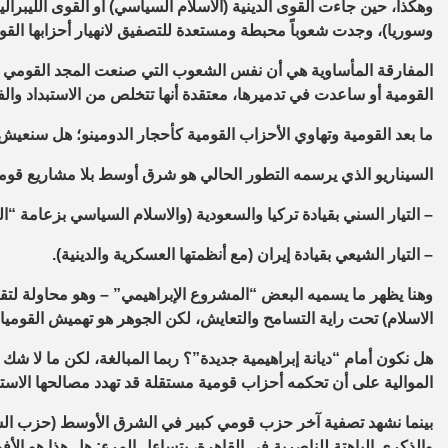
وهكذا، حين جاءت القوى الدينية (الاسلام السياسي) أو القوى الليبرالية
وسوريا)، وجدت شعوباً محبطة ومستعدة للتصفيق لانهيار أحزابها القو
المفارقة المأساوية
هي أن
نفس الشعوب التي صنعت المجد القومي ف
القومية أو ساعدت في تدميرها، معتقدة أنها تتخلص من الاستبداد وال
ما بعد القومية
وتهاوي الأحزاب القومية كأحجار الدومينو
؛
هل سنعيش ف
السيناريو الذي يرسمه التطور الحالي هو شرق أوسط بلا مشاريع قومي
– التيار السني بقيادة تركيا والسعودية (والاسلام السياسي بزعامة “الع
– التيار الشيعي بقيادة إيران (مع أنظمتها العسكرية والدينية).
وهنا يظهر ما يسميه البعض “المشروع الإبراهيمي” – وهو محاولة لتقديم 
الاسلام) تحت راية التسامح والتعايش، لكن الجوهر هو تهميش القوميا
هل نكون أمام “ديانة إبراهيمية جديدة”؟ ربما المبالغة، لكن ما لا ش
الموالية على أن تحكمه أحزاب قومية مستقلة قد تهدد مصالحها الاستر
بينما نشهد تصفية آخر حزب قومي كبير في الشرق الأوسط (حزب الش
والذكرى الباهتة للناصرية في القاهرة، يتساءل المرء: هل هذا هو الأفو