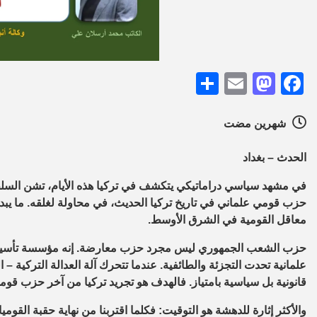
Share
Mastodon
Email
Facebook
شهرين مضت
الحدث – بغداد
في مشهد سياسي دراماتيكي يتكشف في تركيا هذه الأيام، تشن السلط
حزب قومي علماني في تاريخ تركيا الحديث، في محاولة لغلقه. ما يبدو 
معاقل القومية في الشرق الأوسط.
حزب الشعب الجمهوري ليس مجرد حزب معارضة. إنه مؤسسة تأسيسية 
علمانية تحدت التجزئة والطائفية. عندما تتحرك آلة العدالة التركية – ا
قانونية بل سياسية بامتياز. فالهدف هو تجريد تركيا من آخر حزب 
والأكثر إثارة للدهشة هو التوقيت: فكلما اقتربنا من نهاية حقبة القو