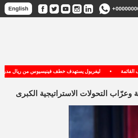
+0000000
English
•
•
ئمة
ليفربول يستهدف خطف فينيسيوس من ريال مدريد
وعرّاب التحولات الاستراتيجية الكبرى