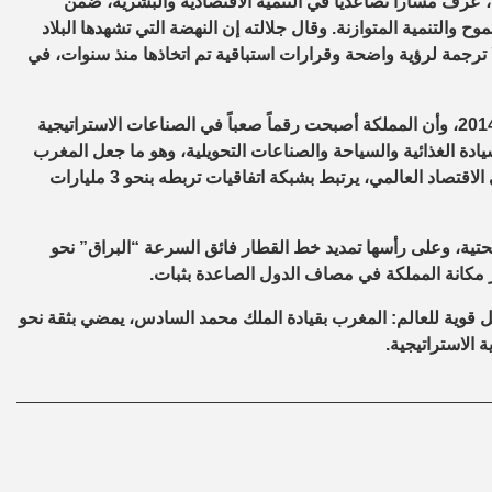
وأكد الملك محمد السادس أن المغرب، ومنذ توليه العرش عام 1999، عرف مساراً تصاعدياً في التنمية الاقتصادية والبشرية، ضمن
التنمية المتوازنة. وقال جلالته إن النهضة التي تشهدها البلاد
 ترجمة لرؤية واضحة وقرارات استباقية تم اتخاذها منذ سنوات، في
وأشار الملك إلى أن الصادرات الصناعية المغربية تضاعفت منذ عام 2014، وأن المملكة أصبحت رقماً صعباً في الصناعات الاستراتيجية
دة الغذائية والسياحة والصناعات التحويلية، وهو ما جعل المغرب
يحظى بثقة دولية واسعة باعتباره منصة للاستثمار وشريكاً موثوقاً في الاقتصاد العالمي، يرتبط بشبكة اتفاقيات تربطه بنحو 3 مليارات
تحتية، وعلى رأسها تمديد خط القطار فائق السرعة “البراق” نحو
 مكانة المملكة في مصاف الدول الصاعدة بثبات.
 قوية للعالم: المغرب بقيادة الملك محمد السادس، يمضي بثقة نحو
الاستراتيجية.