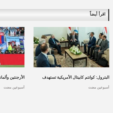
اقرأ أيضاً
البترول: كوانتم كابيتال الأمريكية تستهدف
الأرجنتين وألما
أسبوعين مضت
أسبوعين مضت
تأسيس محفظة استثمارات بقطاع البترول
كأس العالم.. ا