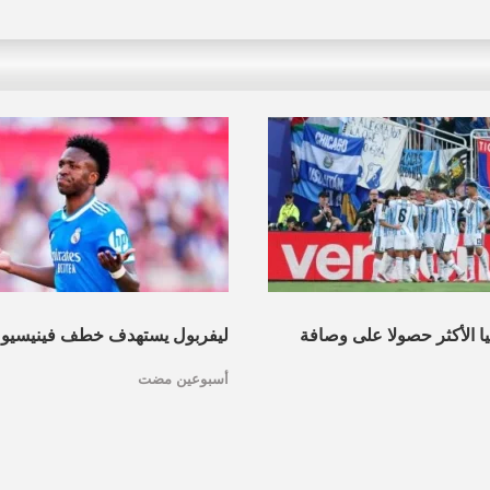
نيا الأكثر حصولا على وصافة
ليفربول يستهدف خطف فينيسيو
أسبوعين مضت
عرف القائمة
مدريد