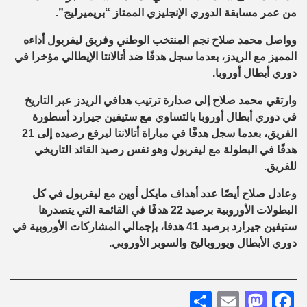
من عمر مسابقة الدوري الإنجليزي الممتاز “بريميرليج”.
وواصل محمد صلاح نجم المنتخب الوطني وفريق ليفربول أداءه
المميز مع الريدز، بعدما سجل هدفًا ضد أتالانتا الإيطالي مؤخرا في
دوري أبطال أوروبا.
وارتقي محمد صلاح إلى صدارة ترتيب هدافي الريدز عبر التاريخ
في دوري أبطال أوروبا بالتساوي مع ستيفين جيرارد أسطورة
الفريق، بعدما سجل هدفًا في مباراة أتالانتا ليرفع رصيده إلى 21
هدفًا في البطولة مع ليفربول وهو نفس رصيد القائد التاريخي
للفريق.
وعادل صلاح أيضًا عدد أهداف مايكل أوين مع ليفربول في كل
البطولات الأوروبية برصيد 22 هدفًا في القائمة التي يتصدرها
ستيفين جيرارد برصيد 41 هدفا، بإجمالي المشاركات الأوروبية في
دوري الأبطال ويوروباليح والسوبر الأوروبي.
Share
Mastodon
Email
Facebook