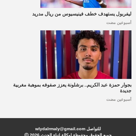
ليفربول يستهدف خطف فينيسيوس من ريال مدريد
أسبوعين مضت
بجوار حمزة عبد الكريم.. برشلونة يعزز صفوفه بموهبة مغربية
جديدة
أسبوعين مضت
للتواصل wlydalrmaly@gmail.com
جميع الحقوق محفوظة لوكالة انباء الحدث Ⓒ
2026