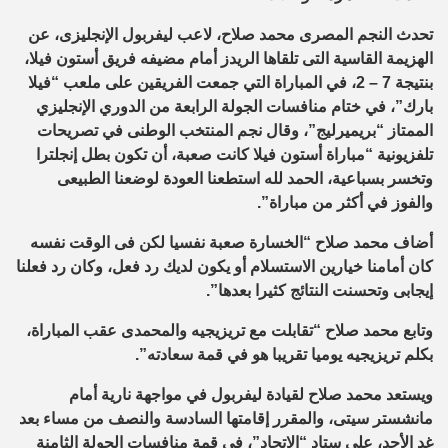
تحدث النجم المصرى محمد صلاح، لاعب ليفربول الإنجليزى، عن
الهزيمة القاسية التى تلقاها الريدز أمام مضيفه فريق أستون فيلا،
بنتيجة 7 – 2، في المباراة التي جمعت الفريقين على ملعب “فيلا
بارك”، في ختام منافسات الجولة الرابعة من الدوري الإنجليزي
الممتاز “بريميرليج”، وقال نجم المنتخب الوطنى في تصريحات
تلفزيونية “مباراة أستون فيلا كانت صعبة، أن تكون بطل إنجلترا
وتخسر بسباعية، الحمد لله استطعنا العودة لوضعنا الطبيعى
والفوز في أكثر من مباراة”.
أضاف محمد صلاح “الخسارة صعبة نفسيا لكن فى الوقت نفسه
كان أمامنا خيارين الاستسلام أو يكون لديك رد فعل، وكان رد فعلنا
إيجابى وتحسنت النتائج كثيرا بعدها”.
وتابع محمد صلاح “تقابلت مع تريزيجيه والمحمدى عقب المباراة،
بكلم تريزيجيه يوميا تقريبا هو في قمة سعادته”.
ويستعد محمد صلاح لقيادة ليفربول في مواجهة نارية أمام
مانشستر سيتى، والمقرر إقامتها السادسة والنصف من مساء بعد
غد الأحد، على ستاد “الاتحاد”، في قمة منافسات الجولة الثامنة