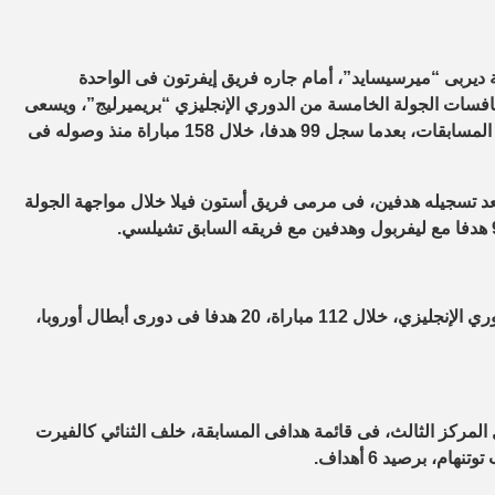
 ديربى “ميرسيسايد”، أمام جاره فريق إيفرتون فى الواحدة
سات الجولة الخامسة من الدوري الإنجليزي “بريميرليج”، ويسعى
الفرعون المصرى لإحراز الهدف رقم 100 بقميص ليفربول فى جميع المسابقات، بعدما سجل 99 هدفا، خلال 158 مباراة منذ وصوله فى
ف مع الأندية الإنجليزية، بعد تسجيله هدفين، فى مرمى فريق أستون فيلا خلال مواجهة الجولة
وجاءت أهداف محمد صلاح الـ 99 مع ليفربول، بواقع 78 هدفا فى الدوري الإنجليزي، خلال 112 مباراة، 20 هدفا فى دورى أبطال أوروبا،
موسم، يحتل المركز الثالث، فى قائمة هدافى المسابقة، خلف الثنائي كالفيرت
، برصيد 6 أهداف.