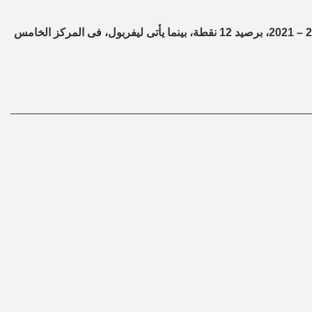
ويتصدر إيفرتون، جدول ترتيب الدوري الإنجليزي الموسم الحالى 2020 – 2021، برصيد 12 نقطة، بينما يأتى ليفربول، فى المركز الخامس