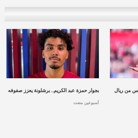
س من ريال
بجوار حمزة عبد الكريم.. برشلونة يعزز صفوفه
أسبوعين مضت
بموهبة مغربية جديدة