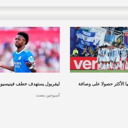
نيا الأكثر حصولا على وصافة
ليفربول يستهدف خطف فينيسيو
أسبوعين مضت
عرف القائمة
مدريد