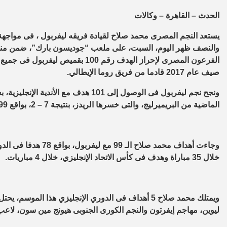
الحدث – القاهرة – وكالات
يستعد النجم المصرى محمد صلاح لقيادة فريقه ليفربول ، فى مواجهة
والنصف ظهر اليوم، السبت، على ملعب “جوديسون بارك”، ضمن مناف
صيف عام 2017 قادما من فريق روما الإيطالي.
ونجح نجم ليفربول فى الوصول إلى 101 هد
الماضية من البريميرليج، والتى خسرها الريدز، بنتيجة 7 – 2، بواقع 99 هدفا مع ليفربول وهدفين مع فريقه السابق تشيلسي.
خلال 35 مباراة وهدف فى كأس الاتحاد الإنجليزي، خلال 4 مباريات.
ويمتلك محمد صلاح 5 أهداف فى الدوري الإنجليزي هذا ال
ليوين، مهاجم إيفرتون والنجم الكورى الجنوبى هيونج مين سون، لاعب توتنهام