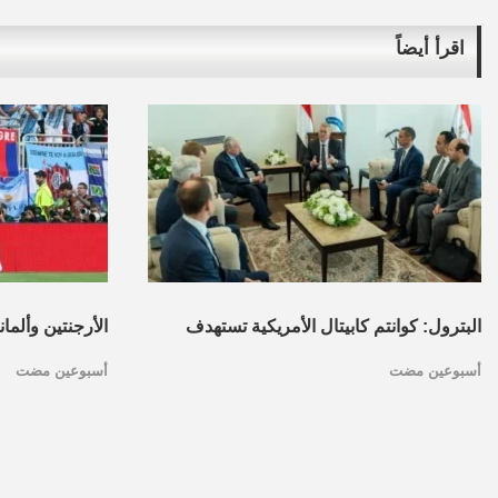
اقرأ أيضاً
البترول: كوانتم كابيتال الأمريكية تستهدف
الأرجنتين وألما
أسبوعين مضت
أسبوعين مضت
تأسيس محفظة استثمارات بقطاع البترول
كأس العالم.. ا