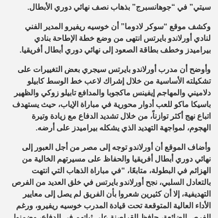
سيتي” في “جوهانسبرج” بذهاب نصف نهائي دوري الأبطال.
وكشف موقع “سوكر لادوما” أن خوسيه ريفيرو المدير الفني
لنادي أورلاندو بايرتس انتهى من وضع خطة الإطاحة بنادي
بيراميدز وخطف بطاقة الصعود إلى نهائي دوري أبطال أفريقيا.
وأوضح أن مدرب أورلاندو بايرتس سيجري بعض التغييرات على
تشكيلته الأساسية من خلال إشراك لاعب خط الوسط كابيلو
دلاميني والمهاجم إيفينس ماكجوبا والمدافع تابيلو زوكي والظهير
باسيكا ماكو للعب أدوار محورية في مباراة الإياب، حيث يستهدف
اتباع نهج أكثر توازناً، من خلال تشديد الدفاع مع زيادة وتيرة
الهجوم، لمواجهة التهديد الذي يشكله بيراميدز على أرضه.
وأضاف الموقع أن أورلاندو توجه إلى مصر من أجل العبور إلى
نهائي دوري أبطال أفريقيا والحفاظ على مسيرتهم الخالية من
الهزائم في البطولة، متابعًا، “في مباراة الذهاب التي انتهت
بالتعادل السلبي، نجح أورلاندو بايرتس في خلق العديد من الفرص
التهديفية، إلا أن كثيرين شعروا بأن الفريق لم يصل إلى معايير
الأداء العالية المتوقعة تحت قيادة المدرب خوسيه ريفيرو، ورغم
الفرص الضائعة، حافظ القراصنة على ثباتهم في الدفاع، وضمنوا