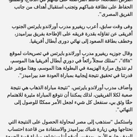
الحفاظ على نظافة شباكهم وتجنب استقبال أهداف من جانب
الفريق المصرى”.
وفى وقت سابق، أعرب ريفيرو مدرب أورلاندو بايرتس الجنوب
أفريقى عن تفاؤله بقدرة فريقه على الإطاحة بفريق بيراميدز،
وخطف بطاقة الصعود إلى نهائي دورى أبطال أفريقيا.
وقال جوزيه ريفيرو مدرب أورلاندو بايرتس في تصريحات لموقع
“dfa”، “نمتلك سجلاً رائعاً في دوري أبطال أفريقيا هذا الموسم،
لم نتذوق مرارة الهزيمة في البطولة هذا الموسم، وهذا مؤشر على
قدرتنا في تحقيق نتيجة إيجابية بمباراة العودة ضد بيراميدز”.
وأضاف مدرب أورلاندو بايرتس، “نتيجة مباراة الذهاب هي نتيجة
صعبة لكلا الفريقين، لذلك يمكننا أن نتوقع المباراة مثيرة للاهتمام
حقًا وثق بي، سنفعل كل شيء لجعل الأمر ممكنًا للوصول إلى
النهائي”.
واستكمل “سنذهب إلى مصر لمحاولة الحصول على النتيجة التي
نحتاجها وهي زيارة شباك بيراميدز والاستفادة من قاعدة احتساب
الهدف خارج الأرض بهدفين، أتوقع أننا سنشاهد مباراة قوية الجمعة