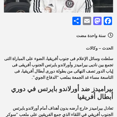
Share
Mastodon
Email
Facebook
سنة واحدة مضت
الحدث – وكالات
سلطت وسائل الإعلام فى جنوب أفريقيا، الضوء على المباراة التى
تجمع بين ناديى بيراميدز وأورلاندو بايرتس الجنوب أفريقى فى
إياب الدور تصف النهائى من بطولة دورى أبطال أفريقيا، فى
التاسعة مساء غد الجمعة بملعب “الدفاع الجوي”.
بيراميدز ضد أورلاندو بايرتس في دوري
أبطال أفريقيا
تعادل بيراميدز خارج أرضه بدون أهداف أمام أورلاندو بايرتس
الجنوب أفريقي في اللقاء الذي جمع الفريقين على ملعب “سوكر