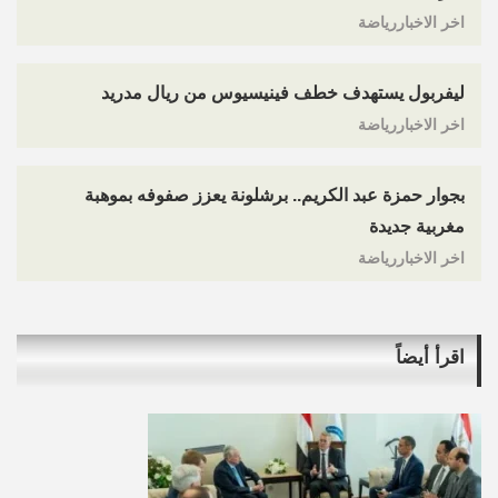
اخر الاخباررياضة
ليفربول يستهدف خطف فينيسيوس من ريال مدريد
اخر الاخباررياضة
بجوار حمزة عبد الكريم.. برشلونة يعزز صفوفه بموهبة
مغربية جديدة
اخر الاخباررياضة
اقرأ أيضاً