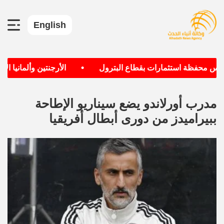
English
•
يس محفظة استثمارات بقطاع البترول
الأرجنتين وألمانيا الأك
مدرب أورلاندو يضع سيناريو الإطاحة
ببيراميدز من دورى أبطال أفريقيا