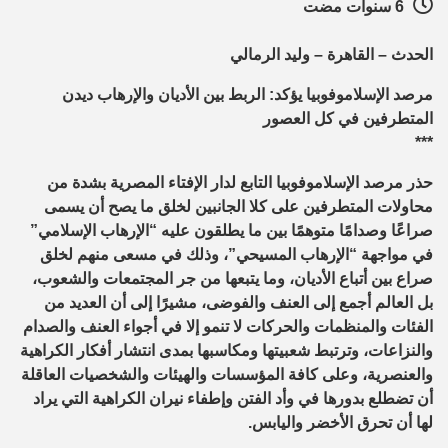
6 سنوات مضت
الحدث – القاهرة – وليد الرمالي
مرصد الإسلاموفوبيا يؤكد: الربط بين الأديان والإرهاب ديدن
المتطرفين في كل العصور
***
حذر مرصد الإسلاموفوبيا التابع لدار الإفتاء المصرية بشدة من
محاولات المتطرفين على كلا الجانبين لخلق ما يصح أن يسمى
صراعًا وصدامًا متوهمًا بين ما يطلقون عليه “الإرهاب الإسلامي”
في مواجهة “الإرهاب المسيحي”، وذلك في مسعى منهم لخلق
صراع بين أتباع الأديان، وما يتبعها من جر المجتمعات والشعوب،
بل العالم أجمع إلى العنف والفوضى، مشيرًا إلى أن العديد من
الفئات والمنظمات والحركات لا تنمو إلا في أجواء العنف والصدام
والنزاعات، وترتبط شعبيتها ومكاسبها بمدى انتشار أفكار الكراهية
والعنصرية، وعلى كافة المؤسسات والهيئات والشخصيات العاقلة
أن تضطلع بدورها في وأد الفتن وإطفاء نيران الكراهية التي يراد
لها أن تحرق الأخضر واليابس.