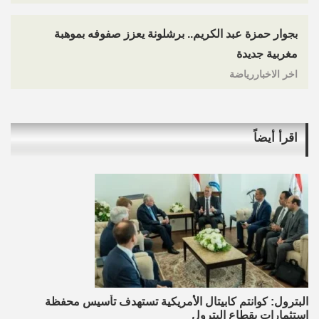
بجوار حمزة عبد الكريم.. برشلونة يعزز صفوفه بموهبة
مغربية جديدة
اخر الاخباررياضة
اقرأ أيضاً
البترول: كوانتم كابيتال الأمريكية تستهدف تأسيس محفظة
استثمارات بقطاع البترول