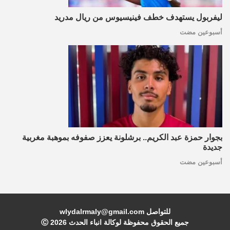
ليفربول يستهدف خطف فينيسيوس من ريال مدريد
أسبوعين مضت
بجوار حمزة عبد الكريم.. برشلونة يعزز صفوفه بموهبة مغربية
جديدة
أسبوعين مضت
للتواصل wlydalrmaly@gmail.com
جميع الحقوق محفوظة لوكالة انباء الحدث Ⓒ
2026