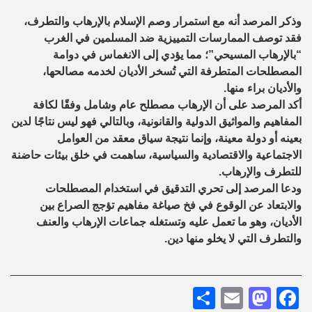
وذكر المرصد أنه مع استمرار وصم الإسلام بالإرهاب والتطرف،
فقد توصف الممارسات التمييزية ضد المسلمين في الغرب
“بالإرهاب المسيحي”؛ مما يؤدي إلى الانغماس في دوامة
المصطلحات المتطرفة التي تُسخر الأديان لخدمه مصالحها،
والأديان براء منها.
أكد المرصد على أن الإرهاب مصطلح عام وشامل وفقًا لكافة
المفاهيم والمواثيق الدولية والقانونية، وبالتالي فهو ليس نتاجًا لدين
بعينه أو دولة معينة، وإنما نتيجة سياق معقد من العوامل
الاجتماعية والاقتصادية والسياسية، ساهمت في خلق بيئات حاضنة
للتطرف والإرهاب.
ودعا المرصد إلى تحري التدقيق في استخدام المصطلحات
والابتعاد عن الوقوع في فخ صياغة مفاهيم تؤجج الصراع بين
الأديان، وهو ما تعمل عليه وتستغله جماعات الإرهاب والعنف
والتطرف التي لا يخلو منها دين.
Share
Mastodon
Email
Facebook