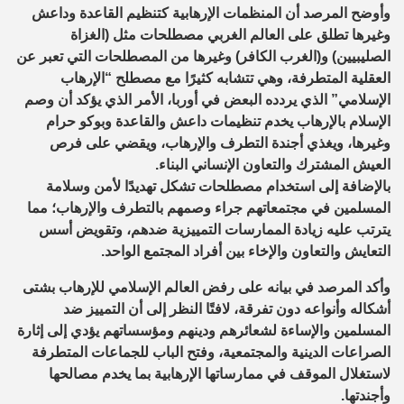
وأوضح المرصد أن المنظمات الإرهابية كتنظيم القاعدة وداعش
وغيرها تطلق على العالم الغربي مصطلحات مثل (الغزاة
الصليبيين) و(الغرب الكافر) وغيرها من المصطلحات التي تعبر عن
العقلية المتطرفة، وهي تتشابه كثيرًا مع مصطلح “الإرهاب
الإسلامي” الذي يردده البعض في أوربا، الأمر الذي يؤكد أن وصم
الإسلام بالإرهاب يخدم تنظيمات داعش والقاعدة وبوكو حرام
وغيرها، ويغذي أجندة التطرف والإرهاب، ويقضي على فرص
العيش المشترك والتعاون الإنساني البناء.
بالإضافة إلى استخدام مصطلحات تشكل تهديدًا لأمن وسلامة
المسلمين في مجتمعاتهم جراء وصمهم بالتطرف والإرهاب؛ مما
يترتب عليه زيادة الممارسات التمييزية ضدهم، وتقويض أسس
التعايش والتعاون والإخاء بين أفراد المجتمع الواحد.
وأكد المرصد في بيانه على رفض العالم الإسلامي للإرهاب بشتى
أشكاله وأنواعه دون تفرقة، لافتًا النظر إلى أن التمييز ضد
المسلمين والإساءة لشعائرهم ودينهم ومؤسساتهم يؤدي إلى إثارة
الصراعات الدينية والمجتمعية، وفتح الباب للجماعات المتطرفة
لاستغلال الموقف في ممارساتها الإرهابية بما يخدم مصالحها
وأجندتها.