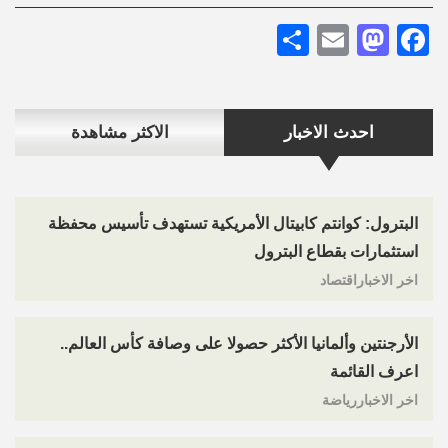
Share
Mastodon
Email
Facebook
احدث الاخبار
الاكثر مشاهدة
البترول: كوانتم كابيتال الأمريكية تستهدف تأسيس محفظة
استثمارات بقطاع البترول
اخر الاخباراقتصاد
الأرجنتين وألمانيا الأكثر حصولا على وصافة كأس العالم..
اعرف القائمة
اخر الاخباررياضة