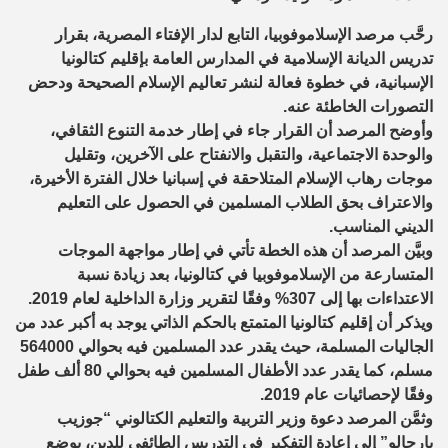
رحَّب مرصد الإسلاموفوبيا، التابع لدار الإفتاء المصرية، بقرار
تدريس الديانة الإسلامية في المدارس العامة بإقليم كتالونيا
الإسبانية، في خطوة فعالة لنشر تعاليم الإسلام الصحيحة ودحض
التصورات الخاطئة عنه.
وأوضح المرصد أن القرار جاء في إطار خدمة التنوع الثقافي،
والوحدة الاجتماعية، والتقبل والانفتاح على الآخرين، وتقليل
موجات رهاب الإسلام المتلاحقة في إسبانيا خلال الفترة الأخيرة،
والاعتراف بحق الطلاب المسلمين في الحصول على التعليم
الديني المناسب.
وبيَّن المرصد أن هذه الخطة تأتي في إطار مواجهة الموجات
المتسارعة من الإسلاموفوبيا في كتالونيا، بعد زيادة نسبة
الاعتداءات بها إلى 307% وفقًا لتقرير وزارة الداخلية لعام 2019.
ويذكر أن إقليم كتالونيا المتمتع بالحكم الذاتي يوجد به أكبر عدد من
الجاليات المسلمة، حيث يقدر عدد المسلمين فيه بحوالي 564000
مسلم، كما يقدر عدد الأطفال المسلمين فيه بحوالي 80 ألف طفل
وفقًا لإحصائيات عام 2019.
وثمَّن المرصد دعوة وزير التربية والتعليم الكتالوني “جوزيب
بارجالو” إلى إعادة التفكير في التدريس الطائفي للدين، بوضع