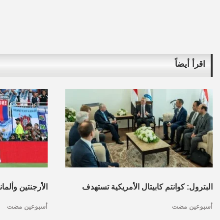
اقرأ أيضاً
البترول: كوانتم كابيتال الأمريكية تستهدف
الأرجنتين وألما
أسبوعين مضت
أسبوعين مضت
تأسيس محفظة استثمارات بقطاع البترول
كأس العالم.. ا