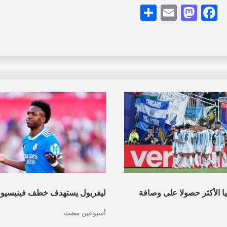
Share
Mastodon
Email
Facebook
نيا الأكثر حصولا على وصافة
ليفربول يستهدف خطف فينيسيو
أسبوعين مضت
عرف القائمة
مدريد