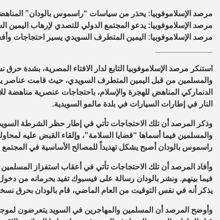
مرصد الإسلاموفوبيا: يحذر من سياسات “راسموس بالودان” المناهضة
مرصد الإسلاموفوبيا: يدعو المجتمع الدولي للتصدي لإرهاب اليمين ال
مرصد الإسلاموفوبيا: اليمين المتطرف السويدي يسير احتجاجات وأفع
_____________
استنكر مرصد الإسلاموفوبيا التابع لدار الافتاء المصرية، بشدة حرق
والمسلمين من قبل اليمين المتطرف السويدي، حيث قامت عناصر يمي
الدنماركي المناهض للهجرة والإسلام، باحتجاجات عنصرية مناهضة ل
النار في إطارات السيارات في بلدة مالمو السويدية.
وذكر المرصد أن تلك الاحتجاجات تأتي في إطار حظر الشرطة السويدي
والمسلمين فيما أسماها “قضايا السلامة”، وإلقاء القبض عليه لمحاو
راسموس بالودان أصبح يشكل تهديداً للمصالح الأساسية في المجتمع 
وأفاد المرصد أن تلك الاحتجاجات تأتي في أعقاب استفزاز المسلمين 
فيما بينهم. ونشر بالودان رسالة على فيسبوك تفيد بحرمانه من دخول ا
يذكر أنه في نفس التوقيت من العام الماضي، قام بالودان بحرق نسخة 
وأوضح المرصد أن المسلمين والمهاجرين في السويد يتعرضون لموجات