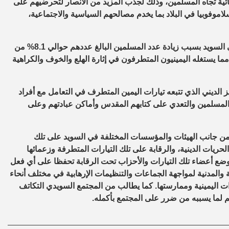
قصائية تجاه المسلمين، وذلك لجذب المزيد من الأنصار لتحرضيهم على
اموفوبيا في البلاد بما يخدم مصالحهم السياسية والاجتماعية،
ولفت المرصد الإنتباه إلى أن الإسلاموفوبيا وجرائم الكراهية تتزايد في السويد بسبب زيادة عدد المسلمين البالغ عددهم حوالي 8.1% من
الي عدد سكان السويد وفقًا لتقرير مركز بيو للأبحاث عام 2017، مما يستغله اليمينيون المتطرفون في إثارة الهلع والخوف والكراهية
الديني الذي تتبعه تيارات اليمين المتطرف في التعامل مع أفراد
 المسلمين والتعدي على كتابهم المقدس وأماكن عبادتهم وعلى
ن جانب الهيئات والمؤسسات المختلفة في السويد على تلك
ريات الدينية، والرقابة على تلك التيارات المتطرفة وزعمائها
ووضع أعضاء تلك التيارات والأحزاب تحت الرقابة تحفظا على أي فعل
 والمدنية لمواجهة الجماعات والتنظيمات الإرهابية في مختلف أنحاء
ت اليمينية وممارستها. كما يطالب من المجتمع السويدي التكاتف
م لما يسببه من ضرر على المجتمع بأكمله.