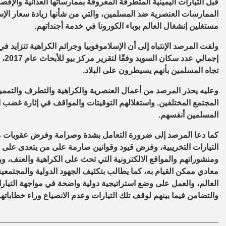
قبل التيارات اليمينية المتطرفة المعروفة بممارساتها العدائية والإ
الممارسات العنصرية ضد المسلمين، والتي من شأنها زيادة سعار الإسل
مستغلين إنشغال العالم بوباء الكورونا في خدمة أجنداتهم.
إجم
تجاه المسلمين بأنهم يسيطرون على البلاد.
وعليه يحذر المرصد من أعمال العنصرية والكراهية والتطرف والتمميز 
المجتمع المختلفين. واستغلالهم التوقيتات والمواقف في إثارة غضب
المسلمين أنفسهم.
كما دعا المرصد إلى ضرورة التعامل بشدة وصرامة وفرض عقوبات م
التيارات التخريبية، وفرض قيود وقوانين صارمة على من يتعدى على الح
ومنشوراتهم والمواقع الالكترونية التي تحث على الكراهية والعنف، 
معادي ممكن القيام به، كما يطالب بتكثيف الجهود الدولية والمجتمعية
العالم، والعمل على وضع استراتيجية دولية واضحة في مواجهة التيارا
والتضامن فيما بينهم لوقف تلك التيارات وعدم الانصياع وراء خطاباته