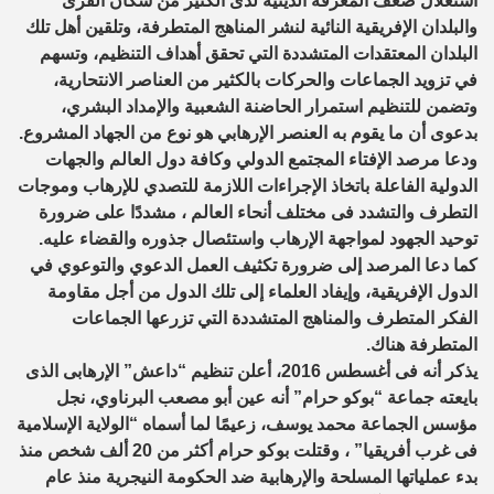
استغلال ضعف المعرفة الدينية لدى الكثير من سكان القرى
والبلدان الإفريقية النائية لنشر المناهج المتطرفة، وتلقين أهل تلك
البلدان المعتقدات المتشددة التي تحقق أهداف التنظيم، وتسهم
في تزويد الجماعات والحركات بالكثير من العناصر الانتحارية،
وتضمن للتنظيم استمرار الحاضنة الشعبية والإمداد البشري،
بدعوى أن ما يقوم به العنصر الإرهابي هو نوع من الجهاد المشروع.
ودعا مرصد الإفتاء المجتمع الدولي وكافة دول العالم والجهات
الدولية الفاعلة باتخاذ الإجراءات اللازمة للتصدي للإرهاب وموجات
التطرف والتشدد فى مختلف أنحاء العالم ، مشددًا على ضرورة
توحيد الجهود لمواجهة الإرهاب واستئصال جذوره والقضاء عليه.
كما دعا المرصد إلى ضرورة تكثيف العمل الدعوي والتوعوي في
الدول الإفريقية، وإيفاد العلماء إلى تلك الدول من أجل مقاومة
الفكر المتطرف والمناهج المتشددة التي تزرعها الجماعات
المتطرفة هناك.
يذكر أنه فى أغسطس 2016، أعلن تنظيم “داعش” الإرهابى الذى
بايعته جماعة “بوكو حرام” أنه عين أبو مصعب البرناوي، نجل
مؤسس الجماعة محمد يوسف، زعيمًا لما أسماه “الولاية الإسلامية
فى غرب أفريقيا” ، وقتلت بوكو حرام أكثر من 20 ألف شخص منذ
بدء عملياتها المسلحة والإرهابية ضد الحكومة النيجرية منذ عام