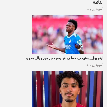
القائمة
أسبوعين مضت
ليفربول يستهدف خطف فينيسيوس من ريال مدريد
أسبوعين مضت