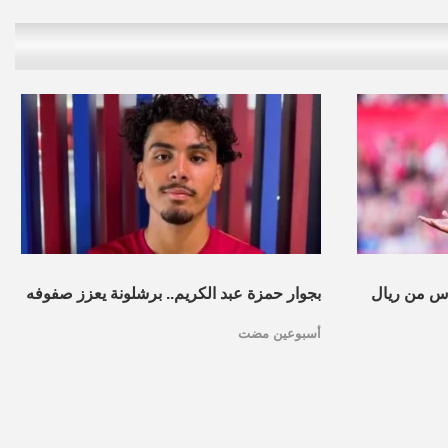
س من ريال
بجوار حمزة عبد الكريم.. برشلونة يعزز صفوفه
أسبوعين مضت
بموهبة مغربية جديدة