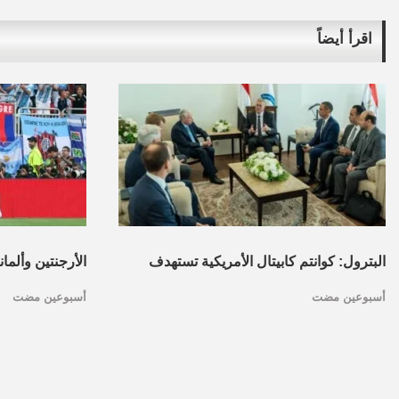
اقرأ أيضاً
البترول: كوانتم كابيتال الأمريكية تستهدف
الأرجنتين وألما
أسبوعين مضت
أسبوعين مضت
تأسيس محفظة استثمارات بقطاع البترول
كأس العالم.. ا