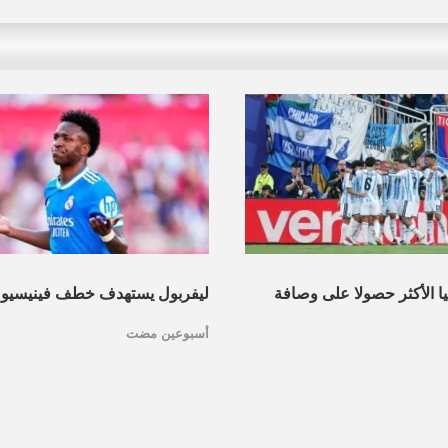
نيا الأكثر حصولا على وصافة
ليفربول يستهدف خطف فينيسيو
أسبوعين مضت
عرف القائمة
مدريد