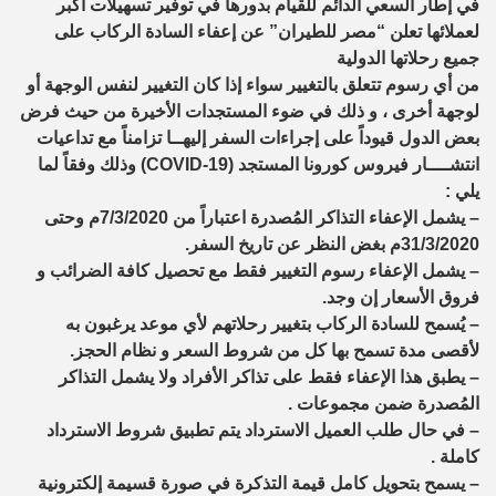
في إطار السعي الدائم للقيام بدورها في توفير تسهيلات أكبر
لعملائها تعلن “مصر للطيران” عن إعفاء السادة الركاب على
جميع رحلاتها الدولية
من أي رسوم تتعلق بالتغيير سواء إذا كان التغيير لنفس الوجهة أو
لوجهة أخرى ، و ذلك في ضوء المستجدات الأخيرة من حيث فرض
بعض الدول قيوداً على إجراءات السفر إليهــا تزامناً مع تداعيات
انتشــــار فيروس كورونا المستجد (COVID-19) وذلك وفقاً لما
يلي :
– يشمل الإعفاء التذاكر المُصدرة اعتباراً من 7/3/2020م وحتى
31/3/2020م بغض النظر عن تاريخ السفر.
– يشمل الإعفاء رسوم التغيير فقط مع تحصيل كافة الضرائب و
فروق الأسعار إن وجد.
– يُسمح للسادة الركاب بتغيير رحلاتهم لأي موعد يرغبون به
لأقصى مدة تسمح بها كل من شروط السعر و نظام الحجز.
– يطبق هذا الإعفاء فقط على تذاكر الأفراد ولا يشمل التذاكر
المُصدرة ضمن مجموعات .
– في حال طلب العميل الاسترداد يتم تطبيق شروط الاسترداد
كاملة .
– يسمح بتحويل كامل قيمة التذكرة في صورة قسيمة إلكترونية