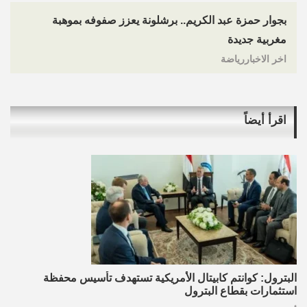
بجوار حمزة عبد الكريم.. برشلونة يعزز صفوفه بموهبة
مغربية جديدة
اخر الاخباررياضة
اقرأ أيضاً
البترول: كوانتم كابيتال الأمريكية تستهدف تأسيس محفظة
استثمارات بقطاع البترول