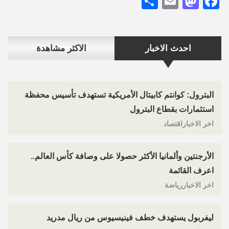
Share
Mastodon
Email
Facebook
احدث الاخبار
الاكثر مشاهدة
البترول: كوانتم كابيتال الأمريكية تستهدف تأسيس محفظة
استثمارات بقطاع البترول
اخر الاخباراقتصاد
الأرجنتين وألمانيا الأكثر حصولا على وصافة كأس العالم..
اعرف القائمة
اخر الاخباررياضة
ليفربول يستهدف خطف فينيسيوس من ريال مدريد