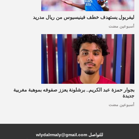
ليفربول يستهدف خطف فينيسيوس من ريال مدريد
أسبوعين مضت
بجوار حمزة عبد الكريم.. برشلونة يعزز صفوفه بموهبة مغربية
جديدة
أسبوعين مضت
للتواصل wlydalrmaly@gmail.com