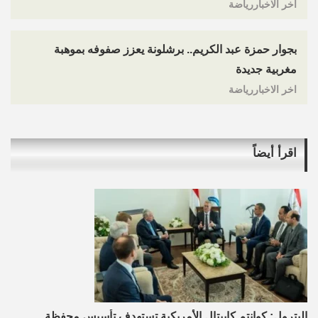
اخر الاخباررياضة
بجوار حمزة عبد الكريم.. برشلونة يعزز صفوفه بموهبة
مغربية جديدة
اخر الاخباررياضة
اقرأ أيضاً
البترول: كوانتم كابيتال الأمريكية تستهدف تأسيس محفظة