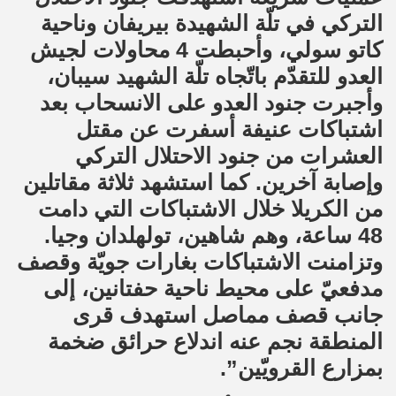
التركي في تلّة الشهيدة بيريفان وناحية
كاتو سولي، وأحبطت 4 محاولات لجيش
العدو للتقدّم باتّجاه تلّة الشهيد سيبان،
وأجبرت جنود العدو على الانسحاب بعد
اشتباكات عنيفة أسفرت عن مقتل
العشرات من جنود الاحتلال التركي
وإصابة آخرين. كما استشهد ثلاثة مقاتلين
من الكريلا خلال الاشتباكات التي دامت
48 ساعة، وهم شاهين، تولهلدان وجيا.
وتزامنت الاشتباكات بغارات جويّة وقصف
مدفعيّ على محيط ناحية حفتانين، إلى
جانب قصف مماصل استهدف قرى
المنطقة نجم عنه اندلاع حرائق ضخمة
بمزارع القرويّين”.