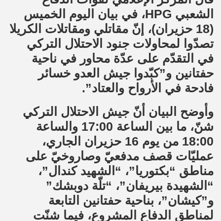
الشعبي HPG، في بيان اليوم الخميس
(18 حزيران)، إنّ مقاتلي ومقاتلات الكريلا
تصدّوا لمحاولات جنود الاحتلال التركي
في التقدّم على عدّة محاور في ناحية
حفتانين و”كبّدوا جيش العدو خسائر
فادحة في الأرواح والعتاد”.
وأوضح البيان أنّ جيش الاحتلال التركي
شنّ، ما بين الساعة 17:00 والساعة
18:00 من يوم 16 حزيران الجاري،
عمليّات قصف مدفعيّ وصاروخيّ على
مناطق “بكتوريا”، “الشهيد كندال”،
“الشهيدة بيريفان”، “تلّة دوبشك”
و”كيشان”، بناحية حفتانين التابعة
لمناطق الدفاع المشروع، فيما شنّت