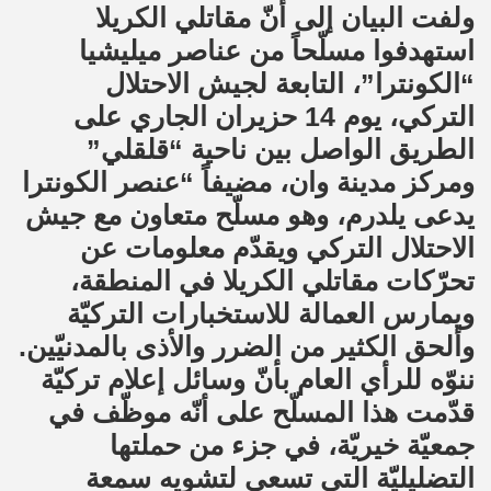
ولفت البيان إلى أنّ مقاتلي الكريلا
استهدفوا مسلّحاً من عناصر ميليشيا
“الكونترا”، التابعة لجيش الاحتلال
التركي، يوم 14 حزيران الجاري على
الطريق الواصل بين ناحية “قلقلي”
ومركز مدينة وان، مضيفاً “عنصر الكونترا
يدعى يلدرم، وهو مسلّح متعاون مع جيش
الاحتلال التركي ويقدّم معلومات عن
تحرّكات مقاتلي الكريلا في المنطقة،
ويمارس العمالة للاستخبارات التركيّة
وألحق الكثير من الضرر والأذى بالمدنيّين.
ننوّه للرأي العام بأنّ وسائل إعلام تركيّة
قدّمت هذا المسلّح على أنّه موظّف في
جمعيّة خيريّة، في جزء من حملتها
التضليليّة التي تسعى لتشويه سمعة