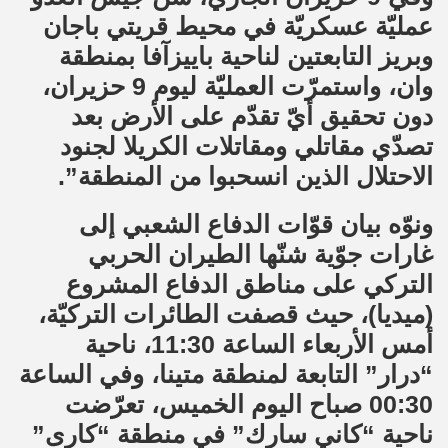
عمليّة عسكريّة في محيط قريتي باجان
وبريز التابعتين لناحية باييزآفا بمنطقة
وان، واستمرّت العمليّة ليوم 9 حزيران،
دون تحقيق أيّ تقدّم على الأرض بعد
تصدّي مقاتلي ومقاتلات الكريلا لجنود
الاحتلال الذين انسحبوا من المنطقة”.
ونوّه بيان قوّات الدفاع الشعبي إلى
غارات جوّية شنّها الطيران الحربي
التركي على مناطق الدفاع المشروع
(ميديا)، حيث قصفت الطائرات التركيّة،
أمس الأربعاء الساعة 11:30، ناحية
“درار” التابعة لمنطقة متينا، وفي الساعة
00:30 صباح اليوم الخميس، تعرّضت
ناحية “كاني سارك” في منطقة “كارى”