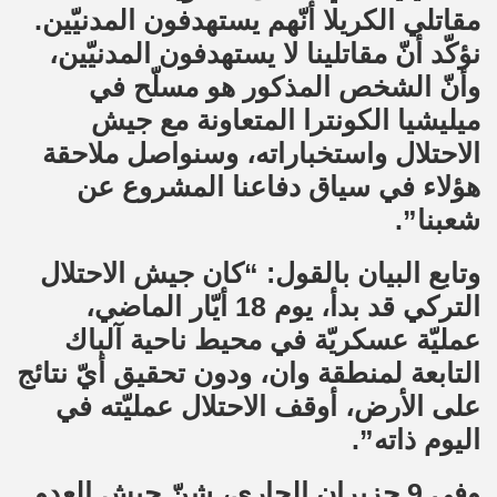
مقاتلي الكريلا أنّهم يستهدفون المدنيّين.
نؤكّد أنّ مقاتلينا لا يستهدفون المدنيّين،
وأنّ الشخص المذكور هو مسلّح في
ميليشيا الكونترا المتعاونة مع جيش
الاحتلال واستخباراته، وسنواصل ملاحقة
هؤلاء في سياق دفاعنا المشروع عن
شعبنا”.
وتابع البيان بالقول: “كان جيش الاحتلال
التركي قد بدأ، يوم 18 أيّار الماضي،
عمليّة عسكريّة في محيط ناحية آلباك
التابعة لمنطقة وان، ودون تحقيق أيّ نتائج
على الأرض، أوقف الاحتلال عمليّته في
اليوم ذاته”.
وفي 9 حزيران الجاري، شنّ جيش العدو