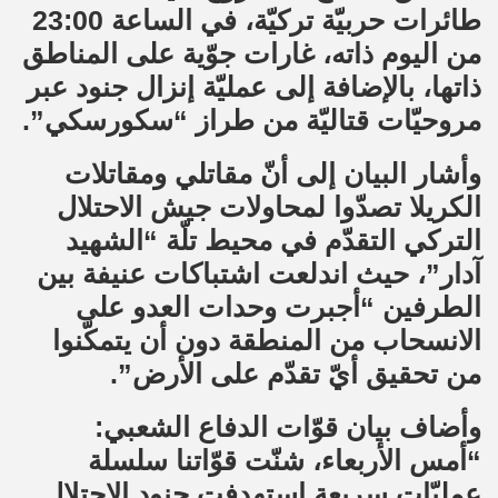
طائرات حربيّة تركيّة، في الساعة 23:00
من اليوم ذاته، غارات جوّية على المناطق
ذاتها، بالإضافة إلى عمليّة إنزال جنود عبر
مروحيّات قتاليّة من طراز “سكورسكي”.
وأشار البيان إلى أنّ مقاتلي ومقاتلات
الكريلا تصدّوا لمحاولات جيش الاحتلال
التركي التقدّم في محيط تلّة “الشهيد
آدار”، حيث اندلعت اشتباكات عنيفة بين
الطرفين “أجبرت وحدات العدو على
الانسحاب من المنطقة دون أن يتمكّنوا
من تحقيق أيّ تقدّم على الأرض”.
وأضاف بيان قوّات الدفاع الشعبي:
“أمس الأربعاء، شنّت قوّاتنا سلسلة
عمليّات سريعة استهدفت جنود الاحتلال