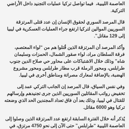
العاصمة الليبية، فيما تواصل تركيا عمليات التجنيد داخل الأراضي
التركية.
قال المرصد السوري لحقوق الإنسان إن عدد قتلى المرتزقة
السوريين الموالين لتركيا ارتفع جراء العمليات العسكرية في ليبيا
إلى 129 مقاتل”.
وأكد المرصد أن المرتزقة الذين قُتلوا هم من “لواء المعتصم،
فرقة السلطان مراد، لواء صقور الشمال، الحمزات وسليمان
شاه” وذلك خلال الاشتباكات على محاور حي صلاح الدين جنوب
طرابلس، ومحور الرملة قرب مطار طرابلس ومحور مشروع
الهضبة، بالإضافة لمعارك مصراتة ومناطق أخرى في ليبيا.
وفي نفس السياق، قال المرصد إن الجانب التركي عمد إلى
تخفيض رواتب المقاتلين السوريين الذين جرى تجنيدهم وإرسالهم
للقتال في ليبيا، وذلك بعد أن فاق تعداد المجندين الحد الذي وضعته
تركيا وهو 6000 مقاتل.
يُذكر أنه خلال الفترة السابقة ارتفع عدد المرتزقة الذين وصلوا إلى
العاصمة الليبية “طرابلس” حتى الآن إلى نحو 4750 مرتزق، في