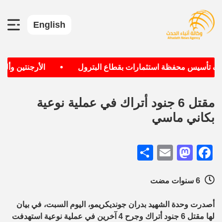
English
•
هدف تأسيس محفظة استثمارات بقطاع البترول
الأرجنتين وألمان
مقتل 6 جنود أتراك في عملية نوعية
بكاني ماسي
Share
Mastodon
Email
Facebook
6 سنوات مضت
أصدرت وحدة الشهيد بدران جونديكريمو، اليوم السبت، في بيان
لها مقتل 6 جنود أتراك وجرح 4 آخرين في عملية نوعية استهدفت