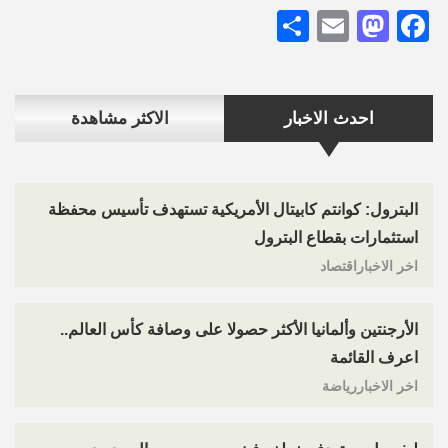
Share
Mastodon
Email
Facebook
احدث الاخبار
الاكثر مشاهدة
البترول: كوانتم كابيتال الأمريكية تستهدف تأسيس محفظة
استثمارات بقطاع البترول
اخر الاخباراقتصاد
الأرجنتين وألمانيا الأكثر حصولا على وصافة كأس العالم..
اعرف القائمة
اخر الاخباررياضة