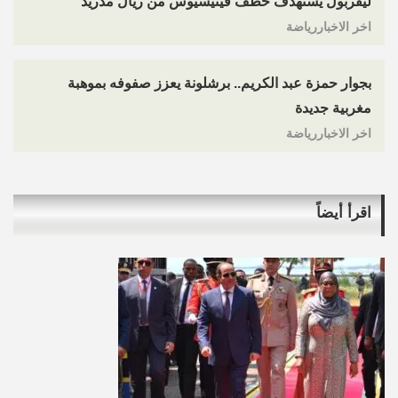
ليفربول يستهدف خطف فينيسيوس من ريال مدريد
اخر الاخباررياضة
بجوار حمزة عبد الكريم.. برشلونة يعزز صفوفه بموهبة
مغربية جديدة
اخر الاخباررياضة
اقرأ أيضاً