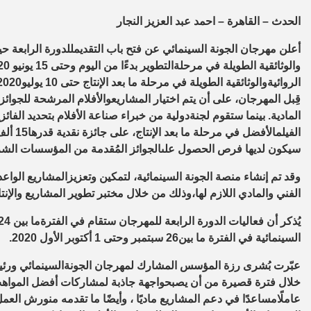
الحدث – القاهرة – احمد عبد العزيز النجار
أعلن
مهرجان
الجونة
السينمائي
عن
فتح
باب
التقديم
للدورة
الرابعة
حي
والوثائقية
الطويلة
في
مرحلة
التطوير
بدءًا
من
اليوم
وحتى
15
يونيو
2020
الروائية
والوثائقية
الطويلة
في
مرحلة
ما
بعد
الإنتاج
حتى
10
يوليو
2020
قِبل
المهرجان،
على أن يتم
اختيار
المشاريع
والأفلام
المرشحة
للجوائز
المادية
.
بينما
ستقوم
لجنة
دولية
من
خبراء
صناعة
الأفلام
بتحديد
الفائز
الفيلم
الأفضل
في
مرحلة
ما
بعد
الإنتاج،
على
جائزة
نقدية
قدرها
15
ألف
سيكون لديها
فرص
الحصول
على
الجوائز
المُقدمة
من
المؤسسات
الشر
وقد
تم
إنشاء
منصة
الجونة
السينمائية،
لتمكين
وتعزيز
المشاريع
الواعد
الفني
والمادي
اللازم
لها،
وذلك
من
خلال
مختبر
تطوير
المشاريع
والإنت
يُذكر أن
فعاليات
الدورة
الرابعة
للمهرجان
ستقام
في
الفترة
ما
بين
24
السينمائية
في
الفترة
ما
بين
26
سبتمبر
وحتى
1
أكتوبر
الأول
2020
.
عبّرت
بُشرى
رزة
المؤسس
المشارك
لمهرجان
الجونة
السينمائي
ورئ
خلال
فترة
قصيرة
من
أن
يصبح
واجهة
جاذبة
لمشاركات
أفضل
المواه
عاملًا
مساعدًا
في
دعم
المشاريع
ماديًا
،
وأيضًا
ما تقدمه من
ورش
العم