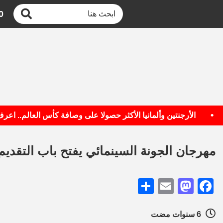
0
الأرجنتين وألمانيا الأكثر حصولا على وصافة كأس العالم.. اعرف ال
مهرجان الجونة السينمائي يفتح باب التقديم 
Share
Mastodon
Email
Facebook
6 سنوات مضت