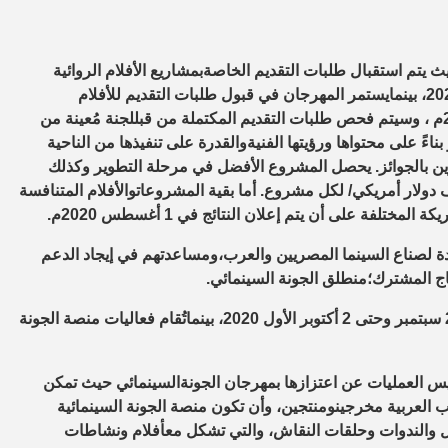
ث
يتم استقبال
طلبات
التقديم الخاصة
بمشاريع
الأفلام
الروائية
،
بينما
يستمر
المهرجان
في
قبول
طلبات
التقديم
للأفلام
م
، و
سيتم فحص
طلبات
التقديم
المكتملة
من
قبل
لجنة
مُعينة
من
بناءً
على
محتواها
ورؤيتها
الفنية
والقدرة
على
تنفيذها
من الناحية
ين
بالجوائز
.
يحصل
المشروع
الأفضل
في
مرحلة
التطوير
وكذلك
دولار
أمريكي
/
لكل
مشروع
.
أما
بقية
المشروعات
والأفلام
المتنافسة
يكة
المختلفة
على أن يتم إعلان
النتائج
في
1
أغسطس
2020
م.
ة
لصناع
السينما
المصريين
والعرب،
ومساعدتهم
في
إيجاد
الدعم
اج
المشترك؛
منطلق
الجونة
السينمائي
.
سبتمبر
وحتى
2
أكتوبر
الأول
2020
،
بينما
تُقام
فعاليات
منصة
الجونة
يس
العمليات
عن اعتزازها ب
مهرجان
الجونة
السينمائي
حيث تمكن
ب
العربية
مخرجين
ومنتجين،
وأن
تكون
منصة
الجونة
السينمائية
ل
والندوات
وحلقات
النقاش،
والتي
تشكل
مع
أفلام
ونشاطات