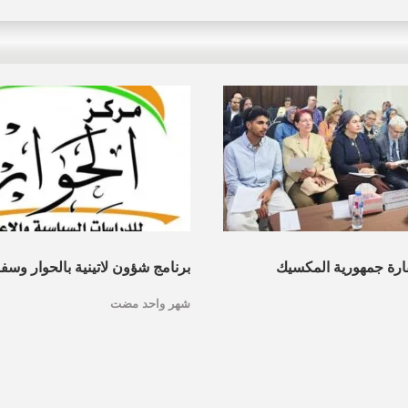
ارة جمهورية المكسيك
برنامج شؤون لاتينية بالحوار وسف
شهر واحد مضت
الحوار ينظم ندوة حول
يناقشان”المكسيك والدبلوماسية 
نسوية في المكسيك