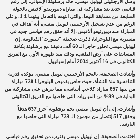
وصل الأرجنتينى ليونيل ميسي، قائد برشلونة الإسبانى، إلى رقم
قياسى جديد بعد مشاركته فى مباراة ديبورتيفو ألافيس بالجولة
السابعة من مسابقة الليجا، والتى انتهت بالتعادل بينهما 1-1، وعلى
الرغم من عدم تسجيل الأرجنتينى ليونيل ميسى، أية أهداف في
المباراة ضد ديبورتيفو ألافيس، إلا أنه حقق رقم قياسى جديد في
مسيرته مع البلوجرانا، ذكرت صحيفة “سبورت”الكتالونية، إن
ليونيل ميسي تجاوز حاجز الـ 60 ألف دقيقة مع برشلونة بكافة
المسابقات على أرض الملعب، وذلك منذ ظهوره الأول مع الفريق
الكتالونى في 16 أكتوبر 2004 أمام إسبانيول.
وأشادت الصحيفة، بالنجم الأرجنتيني ليونيل ميسي، مؤكدة قدرته
التنافسية منذ النشأة، حيث خاض بقميص البلوجرانا 739 مباراة
من بينها 657 مباراة كلاعب أساسى، مما يبرهن على مشاركته من
البداية في 89% من المباريات التي خاضها مع الفريق الكتالونى.
وأشارت، إلى أن ليونيل ميسي نجم برشلونة أحرز 637 هدفاً
وحقق 517 إنتصار من مجموع الـ 739 مباراة التي خاضها مع
البارسا.
اختتمت الصحيفة، إن ليونيل ميسي يقترب من تحقيق رقم قياسى