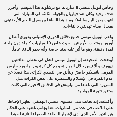
وخاض ليونيل ميسي 6 مباريات مع برشلونة هذا الموسم، وأحرز
هدف وحيد وكان ضد فياريال بالجولة الثالثة في المباراة التي
انتهت بفوز البارسا 4-0، ومنذ هذا اللقاء لم يسجل النجم الأرجنتينى
بمعدل صيام تهديفي 5 لقاءات.
ولعب ليونيل ميسي جميع دقائق الدوري الإسباني ودوري أبطال
أوروبا ومنتخب الأرجنتين، حيث خاض 10 مباريات كاملة دون راحة
لمدة دقيقة، وهو ما أثر عليه بدنيا خاصة وأنه بعمر الـ 33 عاماً.
أوضحت الصحيفة، إن ليونيل ميسي فشل في تخطي مدافعين
ديبورتيفو ألافيس خلال المباراة، ومع كل كرة يمر بها، يجد حارس
المرمى باتشيكو حاضرًا ويتألق في التصدي لكراته، هذا فضلًا عن
عدم القدرة في الإستلام والسيطرة على بعض الكرات مثل
التمريرة التي تلقاها من بيانيتش في الدقائق الأخيرة التي كانت
ستغير نتيجة المواجهة.
وأكملت، إنه بجانب تدنى مستوى ميسي التهديفي، يظهر الإحباط
على اللاعب في عدد من المباريات، هذا بجانب غضبه على الحكم
هيرنانديز الأمر الذي أدى لإشهار البطاقة الصفراء الثانية له هذا