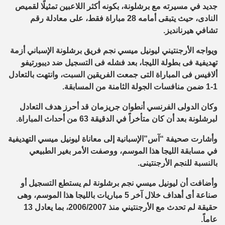
جديد في مسيرته مع برشلونة، بكونه أكثر اللاعبين تمثيلًا لقميص
النادى، حيث يتبقى أمامه 28 مباراة فقط، على معادلة رقم
تشافي هيرنانديز.
ويواجه الأرجنتيني ليونيل ميسي نجم فريق برشلونة الإسباني أزمة
تهديفية فى بطولة الليجا، بعد فشله فى التسجيل ضد ديبورتيفو
ألافيس فى المباراة التى جمعت الفريقين السبت، وانتهت بالتعادل
1-1 ضمن منافسات الجولة الثامنة من المسابقة.
وكان الدولى الفرنسي أنطوان جريزمان قد أحرز هدف التعادل
لبرشلونة بعد أن كان متأخراً في الدقيقة 63 من أحداث المباراة.
وأشارت صحيفة “آس”الإسبانية إلى معاناة ليونيل ميسي التهديفية
في مسابقة الليجا هذا الموسم، ووصفت الأمر بغير الطبيعي
بالنسبة للنجم الأرجنتينى.
وأضافت أن ليونيل ميسي نجم برشلونة لم يستطع التسجيل أو
صناعة أى أهداف خلال آخر 5 مباريات بالليجا هذا الموسم، وهى
حقيقة لم تحدث مع الأرجنتيني منذ 2006/2007، بما يعادل 13
عاماً.