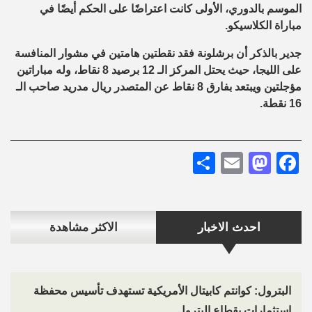
الموسم بالدوري، الأولى كانت اعتراضًا على الحكم أيضًا في
مباراة الكلاسيكو.
جدير بالذكر أن برشلونة فقد نقطتين هامتين في مشوار المنافسة
على الليجا، حيث يحتل المركز الـ 12 برصيد 8 نقاط، وله مباراتين
مؤجلتين ويبتعد بفارق 8 نقاط عن المتصدر ريال مدريد صاحب الـ
16 نقطة.
Share
Mastodon
Email
Facebook
احدث الاخبار
الاكثر مشاهدة
البترول: كوانتم كابيتال الأمريكية تستهدف تأسيس محفظة
استثمارات بقطاع البترول