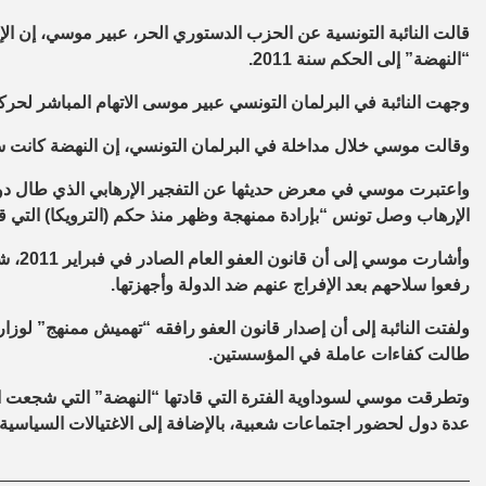
قالت النائبة التونسية عن الحزب الدستوري الحر، عبير موسي، إن ال
“النهضة” إلى الحكم سنة 2011.
وجهت النائبة في البرلمان التونسي عبير موسى الاتهام المباشر لحرك
وقالت موسي خلال مداخلة في البرلمان التونسي، إن النهضة كانت سببا
واعتبرت موسي في معرض حديثها عن التفجير الإرهابي الذي طال دوري
الإرهاب وصل تونس “بإرادة ممنهجة وظهر منذ حكم (الترويكا) التي قا
وأشار
رفعوا سلاحهم بعد الإفراج عنهم ضد الدولة وأجهزتها.
ولفتت النائبة إلى أن إصدار قانون العفو رافقه “تهميش ممنهج” لوزار
طالت كفاءات عاملة في المؤسستين.
وتطرقت موسي لسوداوية الفترة التي قادتها “النهضة” التي شجع
عدة دول لحضور اجتماعات شعبية، بالإضافة إلى الاغتيالات السياسي