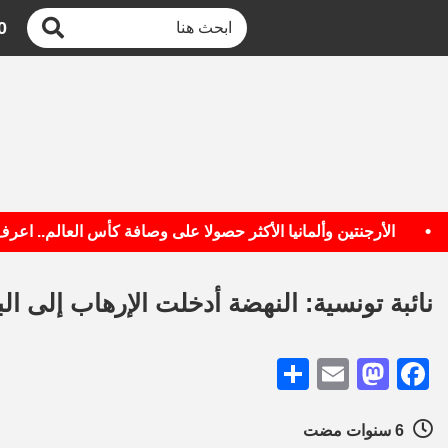
0
الأرجنتين وألمانيا الأكثر حصولا على وصافة كأس العالم.. اعرف الق
نائبة تونسية: النهضة أدخلت الإرهاب إلى البل
Share
Mastodon
Email
Facebook
6 سنوات مضت