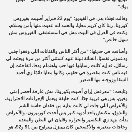
بوك”.
وقالت نجلاء بدر، في الفيديو: “يوم 22 فبراير أصيبت بفيروس
كورونا، ربنا كان كريم معايا، والحمد لله عديت منها بأمن وسلام،
وكنت في العزل في البيت مش في المستشفى، الفيروس مش
سهل خالص”.
وأضافت في حديثها: “من أكتر الناس والفنانات اللي وقفوا جنبي
ودعموني نفسيًا، الفنانة نبيلة عبيد كلمتني أكتر من مرة وبعتت لي
رسائل، قد إيه كانت رسايلها فيها حب واهتمام ودفا، اتفاجئت إن
فيه ناس كنت مقصرة في حقهم، وكانوا معايا دائمًا زي أحمد
السقا وزوجته مها الصغير
.
وتابعت: “معرفش إزاي أصبت بكورونا، مش عارفة أحصر إمتى
وفين، بس هي قريبة جدًا، كنت خايفة وبعمل الإجراءات الاحترازية،
والأعراض اللي جات لي كانت بداية من فقدان حاسة الشم
والتذوق، مكنتش باخد أدوية كتير بس أخدت كورتيزون، والأعراض
بدأت تزيد زي التكسير والحرارة وقلبان في البطن والمعدة
وحاجات متغيرة، والأكسجين كان بيبنزل بيتراوح بين 91 و92، هو