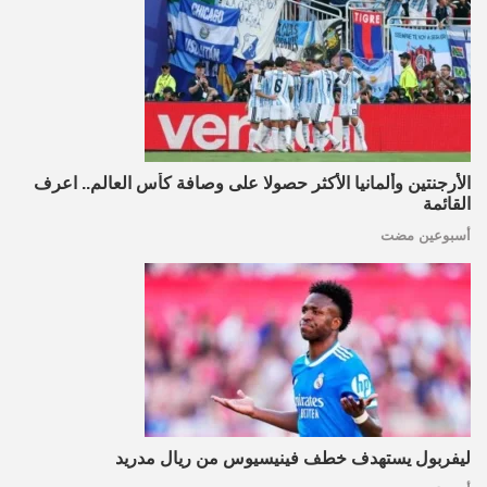
الأرجنتين وألمانيا الأكثر حصولا على وصافة كأس العالم.. اعرف
القائمة
أسبوعين مضت
ليفربول يستهدف خطف فينيسيوس من ريال مدريد