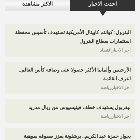
احدث الاخبار
الاكثر مشاهدة
البترول: كوانتم كابيتال الأمريكية تستهدف تأسيس محفظة
استثمارات بقطاع البترول
اخر الاخباراقتصاد
الأرجنتين وألمانيا الأكثر حصولا على وصافة كأس العالم..
اعرف القائمة
اخر الاخباررياضة
ليفربول يستهدف خطف فينيسيوس من ريال مدريد
اخر الاخباررياضة
بجوار حمزة عبد الكريم.. برشلونة يعزز صفوفه بموهبة