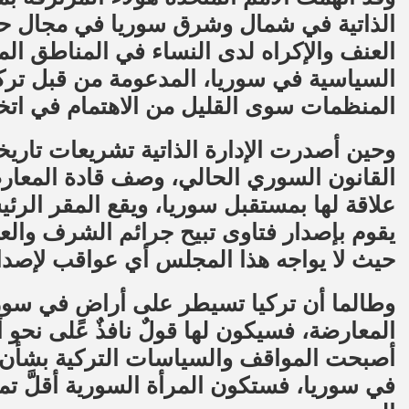
الذاتية في شمال وشرق سوريا في مجال حق
العنف والإكراه لدى النساء في المناطق المحت
السياسية في سوريا، المدعومة من قبل تركيا
المنظمات سوى القليل من الاهتمام في اتخا
وحين أصدرت الإدارة الذاتية تشريعات تاريخ
القانون السوري الحالي، وصف قادة المعارضة
علاقة لها بمستقبل سوريا، ويقع المقر الر
يقوم بإصدار فتاوى تبيح جرائم الشرف وال
حيث لا يواجه هذا المجلس أي عواقب لإصدار 
وطالما أن تركيا تسيطر على أراضٍ في سور
المعارضة، فسيكون لها قولٌ نافذٌ على نحو أك
أصبحت المواقف والسياسات التركية بشأن 
في سوريا، فستكون المرأة السورية أقلَّ تمث