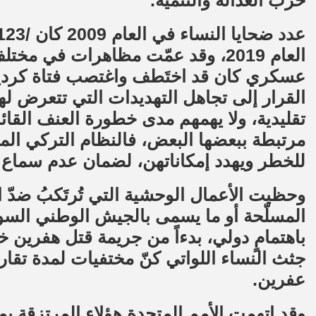
حزب العدالة والتنمية.
العام 2019، وقد عمّت مظاهرات في م
عسكري كان قد اختَطف واغتصب فتاة كردية، 
القرار إلى تجاهل التهديدات التي تتعرض له
تقليدية، ولا يهمهم مدى خطورة العنف القائم
مرتبطة ببعضها البعض، فالنظام التركي الم
للخطر ويهدد إمكاناتهن، لضمان عدم سماع 
وحظيت الأعمال الوحشية التي تُرتَكبُ ضدّ
المسلّحة أو ما يسمى بالجيش الوطني السور
باهتمامٍ دولي، بدءاً من جريمة قتل هفرين
جثث النساء اللواتي كنّ مختفيات لمدة تق
عفرين.
وقد اتهمت الأمم المتحدة هؤلاء المرتزقة بمح