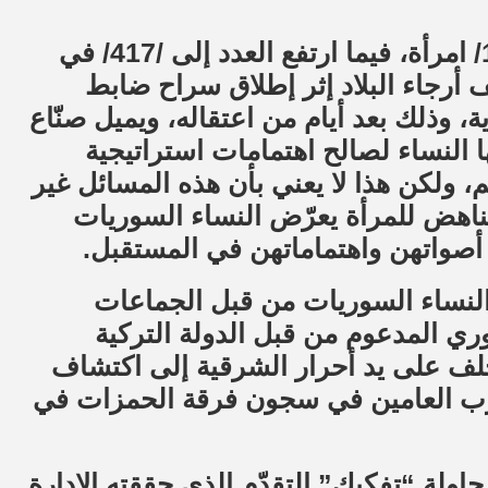
عدد ضحايا النساء في العام 2009 كان /123/ امرأة، فيما ارتفع العدد إلى /417/ في
ختلف أرجاء البلاد إثر إطلاق سراح ضابط
وذلك بعد أيام من اعتقاله، ويميل صنّاع
ا النساء لصالح اهتمامات استراتيجية
، ولكن هذا لا يعني بأن هذه المسائل غير
ناهض للمرأة يعرّض النساء السوريات
أصواتهن واهتماماتهن في المستقبل.
 النساء السوريات من قبل الجماعات
ي المدعوم من قبل الدولة التركية
 خلف على يد أحرار الشرقية إلى اكتشاف
ارب العامين في سجون فرقة الحمزات في
اولة “تفكيك” التقدّم الذي حققته الإدارة