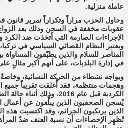
عاملة منزلية.
وحاول الحزب مراراً وتكراراً تمرير قانون 
عقوبات مخففة في السجن وذلك بعد الزواج
الإجراءات الصارمة التي اُتخذت ضد الكرد و
ويعتبر النظام القضائي السياسي في تركي
المناصر للسلام والذين يطبّقون المساواة بي
في إدارة البلديات، على أنهم أكبر مثالٍ على
ويواجه نشطاء من الحركة النسائية، وخاصةً 
وهجمات منتظمة، فقد أُغلقت تقريباً جميع ا
الكردية قبل عام 2016، وذلك 
يُسجن الصحفيون الذين يبلِّغون عن أعمال ا
الذين يرتكبون الجرائم، وقد اكتسبت هذه ال
تُظهِر الإحصاءات أن نسبة العنف ضدّ المرأ