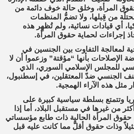
وق المرأة، وخلق حالة خوف دائمة من
لّة من قِبلها، ولا تضمُّ المنظمات
، أي قيادات نسائية، ولم تُظهِر هذه
ذ إجراءات لحماية حقوق المرأة.
ية لمعالجة التفاوت بين الجنسين في
 الإصلاحات بأنها “مؤقتة” وزعموا أن لا
ئيسي للمجلس الإسلامي السوري، الذي
عنف الجنسي ضدّ المعتقلين، في إسطنبول،
مثل هذه الآراء الهمجية.
يا وتتمتع بسلطة سياسية كبيرة على
ثر من غيرها في مستقبل البلاد، أما إذا
حقوق المرأة الحالية ذات طابع مؤسساتي
يلاً وذات حقوق أقلَّ مما كانت عليه قبل