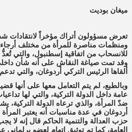
ميغان بوديت
تعرض مسؤولون أتراك مؤخراً لانتقادات ش
ومنظمات مناصرة للمرأة من مختلف أرجاء ا
للانسحاب من اتفاقية إسطنبول، والتي تُعدُّ 
وقد تمت صياغة النقاش على أنه شأن داخلي،
ألقاها الرئيس التركي أردوغان، والتي تدعم
وبالطبع، لم يتم التعامل معها على أنها قض
عامة داخل الدولة التركية، والتي لها تداعيا
ضدّ المرأة، والذي ترعاه الدولة التركية، يشك
أردوغان في عدة مناسبات أنه يعتبر المرأة 
حزب العدالة والتنمية الحاكم قال إنه لا ي
العامة، كما تم توثيق اتهام لعضو برلماني ع