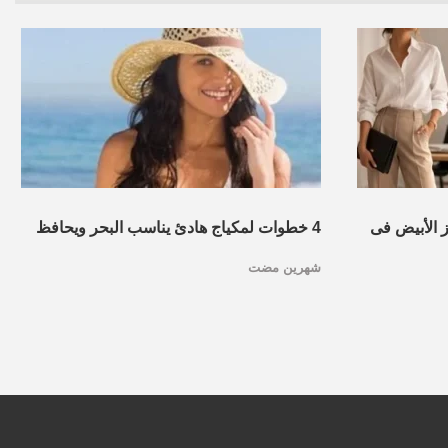
ز الأبيض فى
4 خطوات لمكياج هادئ يناسب البحر ويحافظ
شهرين مضت
على نضارة البشرة