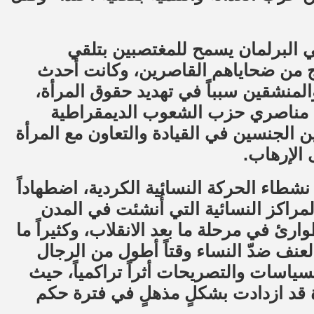
في البرلمان يسمح للمغتصبين بتلقي
 من ضحاياهم القاصرين، وكانت أحدث
المنشقين سبباً في تهديد حقوق المرأة،
ا، مناصري حزب الشعوب الديمقراطية
ن الجنسين في القيادة والتعاون مع المرأة
 الإرهاب.
نشطاء الحركة النسائية الكردية، اضطهاداً
لمراكز النسائية التي أُنشئت في المدن
أثناء حالة الطوارئ في مرحلة ما بعد الانقلاب، وكثيراً ما
لعنف ضدّ النساء وقتاً أطول من الرجال
سياسات والتصريحات أثراً تراكمياً، حيث
ة قد ازدادت بشكلٍ مذهلٍ في فترة حكم