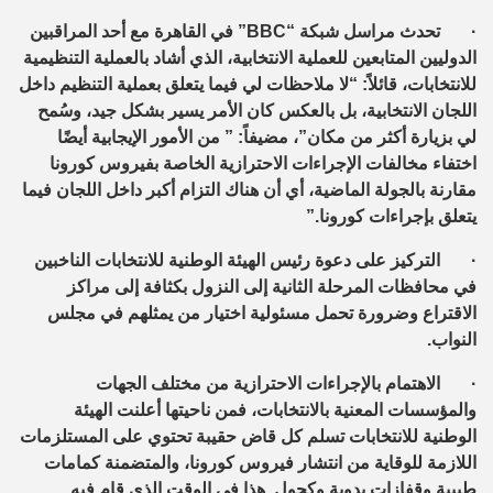
·
تحدث مراسل شبكة “
BBC
” في القاهرة مع أحد المراقبين
الدوليين المتابعين للعملية الانتخابية، الذي أشاد بالعملية التنظيمية
للانتخابات، قائلاً: “لا ملاحظات لي فيما يتعلق بعملية التنظيم داخل
اللجان الانتخابية، بل بالعكس كان الأمر يسير بشكل جيد، وسُمح
لي بزيارة أكثر من مكان”، مضيفاً: ” من الأمور الإيجابية أيضًا
اختفاء مخالفات الإجراءات الاحترازية الخاصة بفيروس كورونا
مقارنة بالجولة الماضية، أي أن هناك التزام أكبر داخل اللجان فيما
يتعلق بإجراءات كورونا.”
·
التركيز على دعوة رئيس الهيئة الوطنية للانتخابات الناخبين
في محافظات المرحلة الثانية إلى النزول بكثافة إلى مراكز
الاقتراع وضرورة تحمل مسئولية اختيار من يمثلهم في مجلس
النواب.
·
الاهتمام بالإجراءات الاحترازية من مختلف الجهات
والمؤسسات المعنية بالانتخابات، فمن ناحيتها أعلنت الهيئة
الوطنية للانتخابات تسلم كل قاض حقيبة تحتوي على المستلزمات
اللازمة للوقاية من انتشار فيروس كورونا، والمتضمنة كمامات
طبيبة وقفازات يدوية وكحول. هذا في الوقت الذي قام فيه