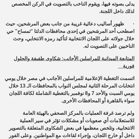
يدلى بصوته فيها، ويقوم الناخب بالتصويت في الركن المخصص
لذلك داخل اللجنة.
·
ظهور أساليب دعائية غريبة من جانب بعض المرشحين، حيث
اصطحب أحد المرشحين في إحدى محافظات الدلتا “تمساح” حي
خلال جولاته على اللجان الانتخابية لتأكيد رمزه الانتخابي، وحث
الناخبين على التصويت له.
المتابعة الميدانية للمراسلين الأجانب: شكاوى طفيفة والحلول
فورية
اتسمت التغطية الإعلامية للمراسلين الأجانب في مصر خلال يومي
انتخابات المرحلة الثانية لمجلس النواب بالمحافظات الـ 13 خلال
يومي السبت والأحد 7 و8 نوفمبر بالتغطية الشاملة لكافة اللجان
سواء بالقاهرة أو المحافظات الأخرى.
ولم ترصد غرفة العمليات بالمركز الصحفي بالهيئة العامة
للاستعلامات أي صعوبات أو مشكلات تؤثر في سير العملية
الانتخابية، وتلخص معظمها في بعض الشكاوى المتعلقة بالتصوير
داخل أو خارج اللجان، وإجراء لقاءات مع المواطنين. وعلى الفور