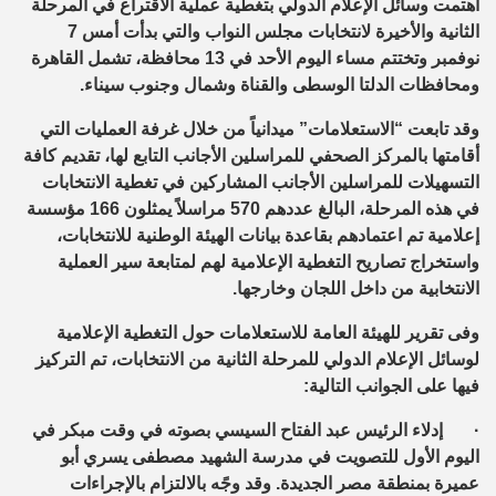
اهتمت وسائل الإعلام الدولي بتغطية عملية الاقتراع في المرحلة
الثانية والأخيرة لانتخابات مجلس النواب والتي بدأت أمس 7
نوفمبر وتختتم مساء اليوم الأحد في 13 محافظة، تشمل القاهرة
ومحافظات الدلتا الوسطى والقناة وشمال وجنوب سيناء.
وقد تابعت “الاستعلامات” ميدانياً من خلال غرفة العمليات التي
أقامتها بالمركز الصحفي للمراسلين الأجانب التابع لها، تقديم كافة
التسهيلات للمراسلين الأجانب المشاركين في تغطية الانتخابات
في هذه المرحلة، البالغ عددهم 570 مراسلاً يمثلون 166 مؤسسة
إعلامية تم اعتمادهم بقاعدة بيانات الهيئة الوطنية للانتخابات،
واستخراج تصاريح التغطية الإعلامية لهم لمتابعة سير العملية
الانتخابية من داخل اللجان وخارجها.
وفى تقرير للهيئة العامة للاستعلامات حول التغطية الإعلامية
لوسائل الإعلام الدولي للمرحلة الثانية من الانتخابات، تم التركيز
فيها على الجوانب التالية:
·
إدلاء الرئيس عبد الفتاح السيسي بصوته في وقت مبكر في
اليوم الأول للتصويت في مدرسة الشهيد مصطفى يسري أبو
عميرة بمنطقة مصر الجديدة. وقد وجًه بالالتزام بالإجراءات