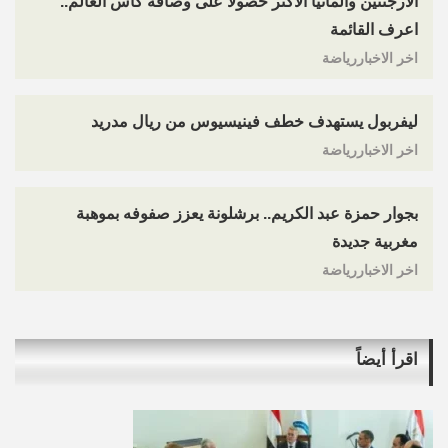
الأرجنتين وألمانيا الأكثر حصولا على وصافة كأس العالم..
اعرف القائمة
اخر الاخباررياضة
ليفربول يستهدف خطف فينيسيوس من ريال مدريد
اخر الاخباررياضة
بجوار حمزة عبد الكريم.. برشلونة يعزز صفوفه بموهبة
مغربية جديدة
اخر الاخباررياضة
اقرأ أيضاً