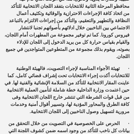
محافظو المرحلة الثانية للانتخابات بتفقد اللجان الانتخابية للتأكد
من اتخاذ كافة الإجراءات الاحترازية والوقائية وتكثيف أعمال
النظافة والتطهير والتعقيم، والتأكد من إجراءات الالتزام بالتباعد
الاجتماعي بين الناخبين خلال ادلائهم بأصواتهم تجنبا لانتشار
فيروس كورونا
.
كما تم توفير مجموعة من المطهرات أمام اللجان،
والقيام بقياس حرارة كل من يريد الدخول إلى اللجان للإدلاء
بصوته، ويقوم بذلك مجموعة من المتطوعين المتواجدين في جميع
اللجان.
·
تهيئة الأجواء المناسبة لإجراء التصويت، فالهيئة الوطنية
للانتخابات أكدت إجراء الانتخابات تحت إشراف قضائي كامل، كما
عاينت المقار الانتخابية للتأكد من السلامة الإنشائية والفنية لها. في
حين اعتمدت وزارة الداخلية خطة شاملة لتأمين العملية الانتخابية
من قبل قوات الشرطة التي تنتشر خارج اللجان الانتخابية وفى
كافة الطرق والمحاور المؤدية لها، وتسيير أقوال أمنية وخدمات
مرورية لتسهيل وصول الناخبين إلى اللجان الانتخابية.
·
الحرص على الخصوصية في التصويت من خلال التحقق من
بيانات كل ناخب للتأكد من وجود اسمه ضمن كشوف اللجنة التي