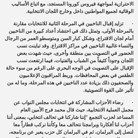
الاحترازية لمواجهة فيروس كورونا المستجد، مع اتباع الأساليب
الوقائية لجميع المواطنين داخل وخارج اللجان الانتخابية.
·
تزايد إقبال الناخبين في المرحلة الثانية للانتخابات مقارنة
بالمرحلة الأولى، وتمثل ذلك في احتشاد أعداد كبيرة من الناخبين
أمام لجان الاقتراع، وشكل كبار السن ومتوسطو العمر من الرجال
والنساء غالبية الناخبين في مراكز الاقتراع. وقد تباينت نسب
الحضور في التصويت بين منطقة وأخرى، حيث شهدت بعض
اللجان وجوداً كثيفاً من الشباب والفتيات، فيما ارتفعت نسب
الإقبال على التصويت في الوجه البحري على الرغم من سوء حالة
الطقس في بعض المحافظات. وربط المراقبون الإعلاميون
والصحفيون ذلك بزيادة عدد الناخبين في هذه المرحلة، وما له من
تأثير على القوة التصويتية.
·
رضاء الأحزاب المشاركة في انتخابات مجلس النواب عن
مجمل العملية الانتخابية، حيث قال محمد فرج الأمين العام
المساعد لحزب التجمع “إننا شاركنا في تحالف انتخابي، بمعنى أننا
أحزاب لنا أفكارنا وبرامجنا نتحالف معا وكأننا نركب قطاراً معا
لنصل إلى البرلمان، ثم في البرلمان كل حزب يعبر عن برنامجه،