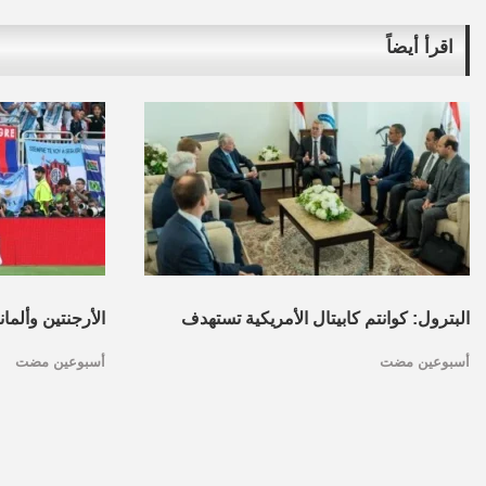
اقرأ أيضاً
البترول: كوانتم كابيتال الأمريكية تستهدف
الأرجنتين وألما
أسبوعين مضت
أسبوعين مضت
تأسيس محفظة استثمارات بقطاع البترول
كأس العالم.. ا