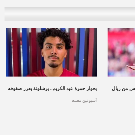
س من ريال
بجوار حمزة عبد الكريم.. برشلونة يعزز صفوفه
أسبوعين مضت
بموهبة مغربية جديدة