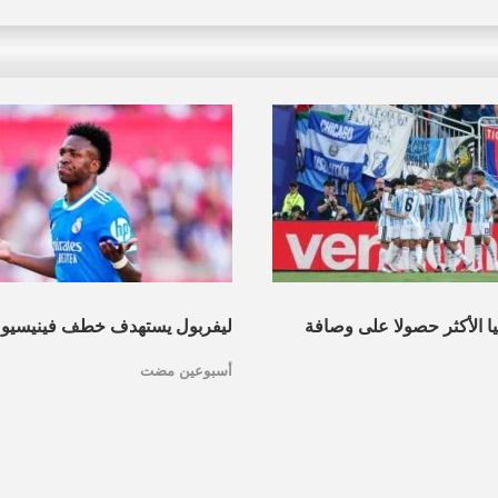
نيا الأكثر حصولا على وصافة
ليفربول يستهدف خطف فينيسيو
أسبوعين مضت
عرف القائمة
مدريد