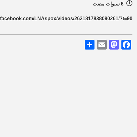
6 سنوات مضت
w.facebook.com/LNAspox/videos/2621817838090261/?t=90
Share
Mastodon
Email
Facebook