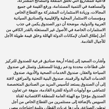
فاعلية للمشاريع التي تحقق المنفعة والمصالح المشتركة،
والمساهمة في التنمية المستدامة، ورفع القيمة في جميع
المجالات، وزيادة الاستثمارات المشتركة مع القطاع الخاص
ومؤسسات الاستثمار المحلية والإقليمية والصناديق السيادية
العربية والدولية، موضحة أن دور الصندوق يكمن في جذب
الاستثمارات الخاصة في الأصول غير المستغلة بالقدر الكافي من
أجل إطلاق العنان لإمكانات الدولة الهائلة وخلق قيمة طويلة الأجل
للأجيال القادمة.
وأشارت السعيد إلى إنشاء أربعة صناديق فرعية للصندوق للتركيز
على قطاعات محددة ودعم رؤيتنا للمستقبل وتتمثل في صندوق
السياحة والعقار، صندوق الخدمات الصحية والأدوية، صندوق
الخدمات المالية والرقمنة، صندوق البنية التحتية والمرافق، لافتة
إلى أن الصندوق يستعد لتأسيس المزيد من الصناديق المتخصصة
لتتماشى مع أولويات الدولة للفترة القادمة، منوهة عن تعاون
الصندوق مؤخرًا مع الهيئة العامة للمنطقة الاقتصادية لقناة
السويس بالإضافة إلى مستثمرين من القطاع الخاص من أجل
توطين الصناعة، وأبرزها عربات القطار، وتلبية احتياجات مصر،