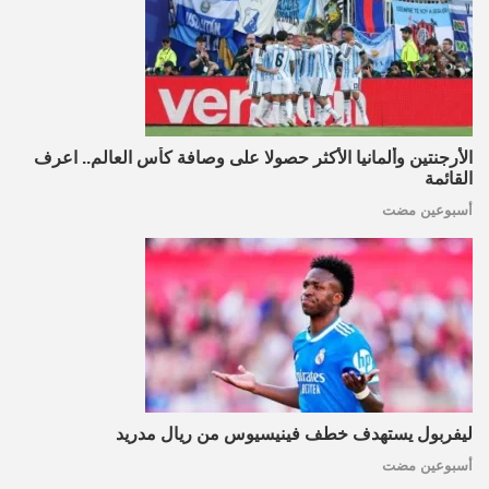
الأرجنتين وألمانيا الأكثر حصولا على وصافة كأس العالم.. اعرف
القائمة
أسبوعين مضت
ليفربول يستهدف خطف فينيسيوس من ريال مدريد
أسبوعين مضت