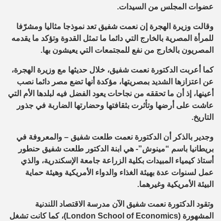
عضوات المجلس من السيدات.
وقالت وزيرة الهجرة إن نعمت شفيق تعد نموذجا مثاليا ومشرّفا
للمرأة المصرية بالخارج التي دائما ما تمثل القدوة وتؤكد ما يقدمه
المصريون بالخارج من نفع للمجتمعات التي يعيشون بها.
كما أعربت الدكتورة نعمت شفيق، خلال حديثها مع وزيرة الهجرة،
عن اعتزازها الشديد بمصريتها، مؤكدة أنها تضع مصر دائما نصب
أعينها، إذ أن ما تحققه من نجاحات يعود الفضل فيه لبلدها الأم التي
عاشت على أرضها وتأثرت بثقافتها وحضارتها الضاربة في جذور
التاريخ.
وجدير بالذكر أن الدكتورة نعمت طلعت شفيق – والمعروفة في
بريطانيا باسم “مينوش”- هي ابنة الدكتور طلعت شفيق حنطور
أستاذ كيمياء المبيدات بكلية الزراعة جامعة الإسكندرية، والذي
عمل لسنوات عدة بهيئة الغذاء والدواء الأمريكية وهيئة حماية
البيئة الأمريكية وغيرهما.
وتقود الدكتورة نعمت شفيق الآن مدرسة الاقتصاد اللندنية
المشهورة (London School of Economics)، كما كانت تشغل