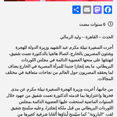
Share
Mastodon
Email
Facebook
6 سنوات مضت
الحدث – القاهرة – وليد الرمالي
أجرت السفيرة نبيلة مكرم عبد الشهيد وزيرة الدولة للهجرة
وشئون المصريين بالخارج، اتصالا هاتفيا بالدكتورة نعمت شفيق،
لتهنئتها على منحها العضوية الدائمة في مجلس اللوردات
البريطاني، ما يعد إنجازا جديدا للمرأة المصرية في الخارج يضاف
لما يحققه المصريون حول العالم من نجاحات متعاقبة في مختلف
المجالات.
من جانبها، أعربت وزيرة الهجرة السفيرة نبيلة مكرم عن مدى
فخرها واعتزازها بما قدمته الدكتورة نعمت شفيق من جهود خلال
السنوات الماضية استحقت عليها العضوية الدائمة بمجلس
اللوردات البريطاني من قبل ملكة إنجلترا، وعليه ستُمنح شفيق
لقب “البارونة” كما سيُمنح أبناؤها ألقابا شرفية كغيرها من