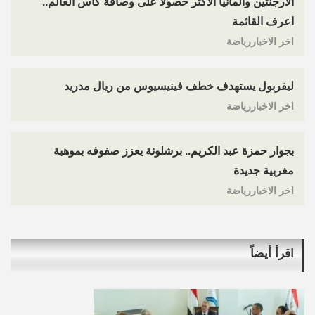
الأرجنتين وألمانيا الأكثر حصولا على وصافة كأس العالم..
اعرف القائمة
اخر الاخباررياضة
ليفربول يستهدف خطف فينيسيوس من ريال مدريد
اخر الاخباررياضة
بجوار حمزة عبد الكريم.. برشلونة يعزز صفوفه بموهبة
مغربية جديدة
اخر الاخباررياضة
اقرأ أيضاً