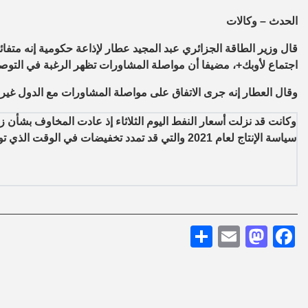
الحدث – وكالات
قال وزير الطاقة الجزائري عبد المجيد عطار لإذاعة حكومية إنه متفائل
اجتماع لأوبك+، مضيفا أن مواصلة المشاورات تظهر الرغبة في التوصل
وقال العطار إنه جرى الاتفاق على مواصلة المشاورات مع الدول غير
وكانت قد نزلت أسعار النفط اليوم الثلاثاء إذ عادت المخاوف بشأن ز
سياسة الإنتاج لعام 2021 والتي قد تمدد تخفيضات في الوقت الذي تواصل فيه جائحة فيروس كورونا تقويض الطلب على الوقود.
Share
Mastodon
Email
Facebook