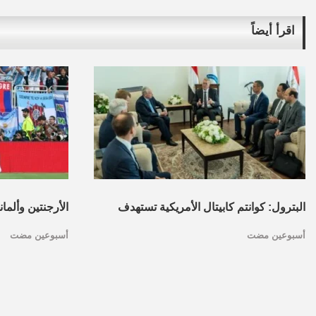
اقرأ أيضاً
البترول: كوانتم كابيتال الأمريكية تستهدف
الأرجنتين وألما
أسبوعين مضت
أسبوعين مضت
تأسيس محفظة استثمارات بقطاع البترول
كأس العالم.. ا