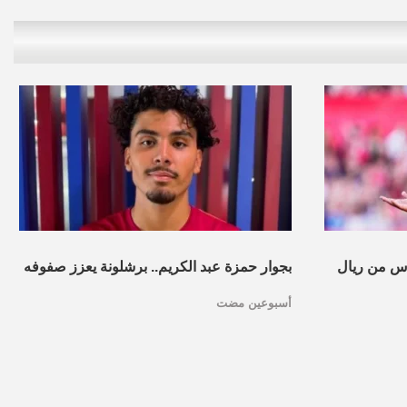
س من ريال
بجوار حمزة عبد الكريم.. برشلونة يعزز صفوفه
أسبوعين مضت
بموهبة مغربية جديدة