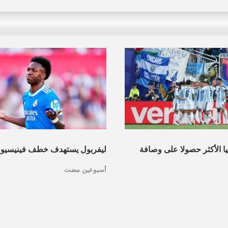
نيا الأكثر حصولا على وصافة
ليفربول يستهدف خطف فينيسيو
أسبوعين مضت
عرف القائمة
مدريد