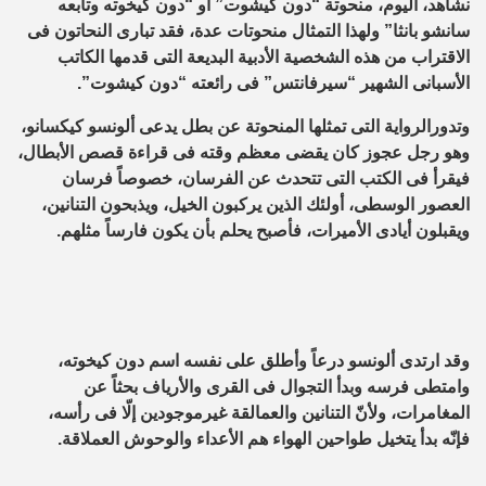
نشاهد، اليوم، منحوتة “دون كيشوت” أو “دون كيخوته وتابعه
سانشو بانثا” ولهذا التمثال منحوتات عدة، فقد تبارى النحاتون فى
الاقتراب من هذه الشخصية الأدبية البديعة التى قدمها الكاتب
الأسبانى الشهير “سيرفانتس” فى رائعته “دون كيشوت”.
وتدورالرواية التى تمثلها المنحوتة عن بطل يدعى ألونسو كيكسانو،
وهو رجل عجوز كان يقضى معظم وقته فى قراءة قصص الأبطال،
فيقرأ فى الكتب التى تتحدث عن الفرسان، خصوصاً فرسان
العصور الوسطى، أولئك الذين يركبون الخيل، ويذبحون التنانين،
ويقبلون أيادى الأميرات، فأصبح يحلم بأن يكون فارساً مثلهم.
وقد ارتدى ألونسو درعاً وأطلق على نفسه اسم دون كيخوته،
وامتطى فرسه وبدأ التجوال فى القرى والأرياف بحثاً عن
المغامرات، ولأنّ التنانين والعمالقة غيرموجودين إلّا فى رأسه،
فإنّه بدأ يتخيل طواحين الهواء هم الأعداء والوحوش العملاقة.