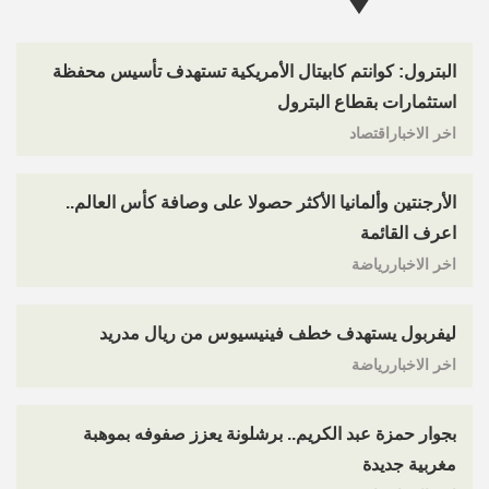
البترول: كوانتم كابيتال الأمريكية تستهدف تأسيس محفظة
استثمارات بقطاع البترول
اخر الاخباراقتصاد
الأرجنتين وألمانيا الأكثر حصولا على وصافة كأس العالم..
اعرف القائمة
اخر الاخباررياضة
ليفربول يستهدف خطف فينيسيوس من ريال مدريد
اخر الاخباررياضة
بجوار حمزة عبد الكريم.. برشلونة يعزز صفوفه بموهبة
مغربية جديدة