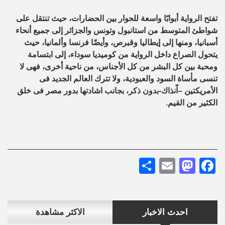
تفتح الرواية أبوابًا واسعة للحوار بين الحضارات، حيث تنتقل على
شواطئ المتوسط من استانبول وتونس والجزائر إلى جميع أنحاء
أسبانيا، ومنها إلى إيطاليا وقبرص، وأيضًا فرنسا وألمانيا، حيث
يتحول الصراع داخل الرواية من كوميديا سوداء، إلى ابتسامة
ومحبة بين كل البشر من كل الأجناس، من ناحية أخرى، فهى لا
تنسى مأساة السود والعبودية، ولا تترك العالم الجديد فى
الأمريكتين –اّنذاك-بدون ذكر، بجانب اشادتها بدور مصر فى خلق
الكثير من القيم.
Share
Mastodon
Email
Facebook
احدث الاخبار
الاكثر مشاهدة