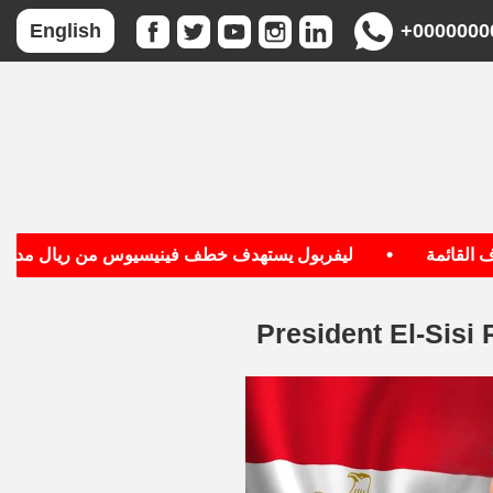
+0000000
English
•
قائمة
ليفربول يستهدف خطف فينيسيوس من ريال مدريد
President El-Sisi 