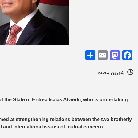
Share
Mastodon
Email
Facebook
شهرين مضت
f the State of Eritrea Isaias Afwerki, who is undertaking
aimed at strengthening relations between the two brotherly
al and international issues of mutual concern.