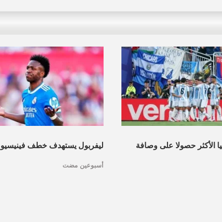
نيا الأكثر حصولا على وصافة
ليفربول يستهدف خطف فينيسيو
أسبوعين مضت
عرف القائمة
مدريد