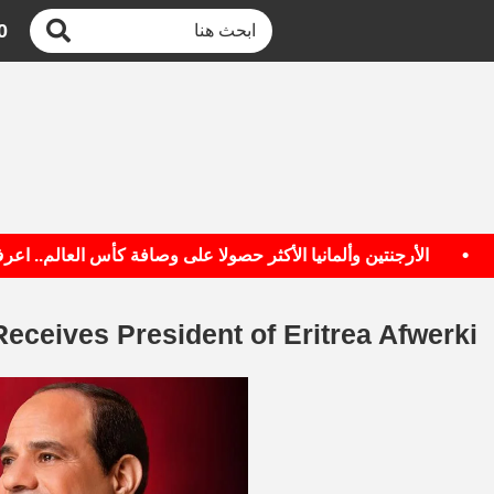
0
الأرجنتين وألمانيا الأكثر حصولا على وصافة كأس العالم.. اعرف ال
Receives President of Eritrea Afwerki