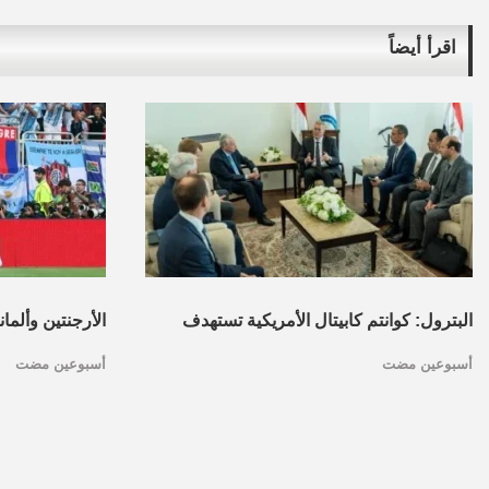
اقرأ أيضاً
البترول: كوانتم كابيتال الأمريكية تستهدف
الأرجنتين وألما
أسبوعين مضت
أسبوعين مضت
تأسيس محفظة استثمارات بقطاع البترول
كأس العالم.. ا