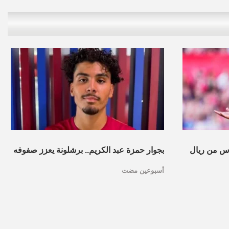
س من ريال
بجوار حمزة عبد الكريم.. برشلونة يعزز صفوفه
أسبوعين مضت
بموهبة مغربية جديدة