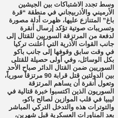
وسط تجدد الاشتباكات بين الجيشين
الأرميني والأذربيجاني في منطقة “قرة
باغ” المتنازع عليها، ظهرت أدلة مصورة
وتسريبات صوتية تؤكد إرسال أنقرة
لدفعة من المرتزقة السوريين للقتال إلى
جانب القوات الأذرية التي أعلنت تركيا
في وقت سابق وقوفها إلى جانب باكو
بكل الوسائل، وفي أولى حصيلة للقتلى
السوريين ضمن القتال الدائر صباح الأحد
بين الدولتين قتل قرابة 90 مرتزقاً سورياً،
وتعول أنقرة أن يساهم المرتزقة
السوريون الذين اكتسبوا خبرة قتالية في
ليبيا في قلب الموازين لصالح باكو،
والتوترات هذه والتدخل التركي المباشر
بعد المناورات العسكرية قبل شهرين،