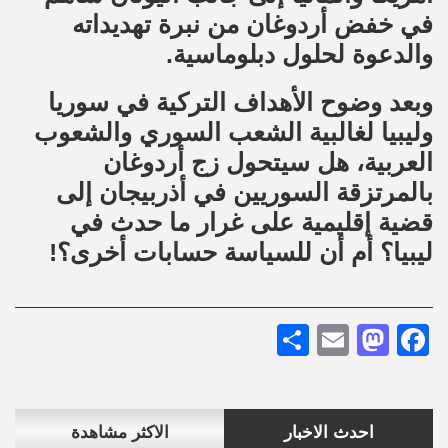
في خفض أردوغان من نبرة تهديداته
والدعوة لحلول دبلوماسية.
وبعد وضوح الأهداف التركية في سوريا
وليبيا لغالبية الشعب السوري والشعوب
العربية، هل سيتحول زج أردوغان
بالمرتزقة السوريين في أذربيجان إلى
قضية إقليمية على غرار ما حدث في
ليبيا؟ أم أن للسياسة حسابات أخرى؟!
Share
Mastodon
Email
Facebook
احدث الاخبار
الاكثر مشاهدة