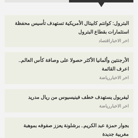
البترول: كوانتم كابيتال الأمريكية تستهدف تأسيس محفظة
استثمارات بقطاع البترول
اخر الاخباراقتصاد
الأرجنتين وألمانيا الأكثر حصولا على وصافة كأس العالم..
اعرف القائمة
اخر الاخباررياضة
ليفربول يستهدف خطف فينيسيوس من ريال مدريد
اخر الاخباررياضة
بجوار حمزة عبد الكريم.. برشلونة يعزز صفوفه بموهبة
مغربية جديدة