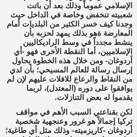
الإسلامي عموماً وذلك بعد أن باتت
شعبيته تنخفض وخاصة في الداخل حيث
وجدنا كيف خسر الكثير من البلديات أمام
المعارضة ةهو بذلك يمهد لحزبه بأن
ينشط مجدداً في وسط الراديكاليين
الإسلاميين، أما النقطة الأخرى فهو -أي
أردوغان- ومن خلال هذه الخطوة يحاول
إرسال رسالة للعالم المسيحي؛ بأن لدي
من النقاط والرعاع للافلات عليهم لإن لم
يوافقوا على دوره (المعتدل)، لربما
يقدموا له بعض التنازلات.
لكن بقناعتي السبب الأهم في مواقف
تركيا إجمالاً هو غرور وعنجهية شخصية
أردوغان -كاريزميته- وذلك مثل أي طاغية؛