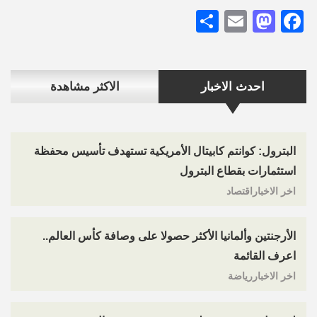
Share
Mastodon
Email
Facebook
احدث الاخبار
الاكثر مشاهدة
البترول: كوانتم كابيتال الأمريكية تستهدف تأسيس محفظة
استثمارات بقطاع البترول
اخر الاخباراقتصاد
الأرجنتين وألمانيا الأكثر حصولا على وصافة كأس العالم..
اعرف القائمة
اخر الاخباررياضة