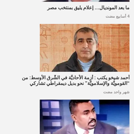
ما بعد المونديال… إعلام يليق بمنتخب مصر
4 أسابيع مضت
أحمد شيخو يكتب : أزمة الأحاديَّة في الشَّرق الأوسط: من
“القومويَّة والإسلامويَّة” نحو بديل ديمقراطي تشاركي
شهر واحد مضت