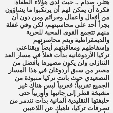
هتلر، صدام .. حيث لدى هؤلاء الطغاة
فكرة أن يمكن لهم أن يرتكبوا ما يشاؤون
من أفعال وأعمال وجرائم ومن دون أن
يجرأ أحد على محاسبتهم، لكن وفي غفلة
منهم تتجمع القوى المحبة للحرية
والديمقراطية ويتم محاصرتهم
وإسقاطهم ومعاقبتهم أيضاً وبقناعتي
تركيا الأردوغانية بدأت فعلاً في مسار العد
التنازلي ولن يكون مصيرها بأفضل من
مصير من سبق أردوغان في هذا المسار
التصعيدي حيث باتت تركيا منبوذة من
الجميع تقريباً؛ فعربياً ليس هناك غير
مشيخة قطر إلى جانبها وأوربياً حتى
حليفتها التقليدية ألمانية بدأت تتذمر من
تصرفات تركيا، ناهيك عن اللاعبين