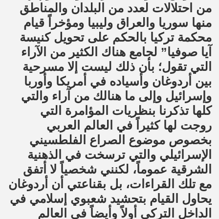
من احتلالات لعدد من البلدان والمناطق
منها سوريا والعراق وليبيا ومؤخراً قيام
محكمة تركيا بالحكم على تحويل كنيسة
آيا صوفيا” لجامع هناك الكثير من الآراء
التي تقول؛ بأن ذلك ليست إلا مسرحية
بين أردوغان وأسياده في أمريكا وأوربا
وإسرائيل وإلى ما هنالك من آراء والتي
كلها تذكرنا بنظريات المؤامرة التي
روجت لها كثيراً في العالم العربي
بخصوص موضوع الصراع الفلطسيني
الإسرائيلي والتي ترسخت في الذهنية
الشرقية عموماً، لكنني شخصياً لا أتفق
مع تلك القراءات، بل بقناعتي أن أردوغان
يحاول القيام بتحشيد شعبوي إسلامي في
الداخل التركي أولاً وأيضاً في العالم