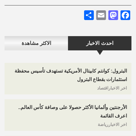
Share
Mastodon
Email
Facebook
احدث الاخبار
الاكثر مشاهدة
البترول: كوانتم كابيتال الأمريكية تستهدف تأسيس محفظة
استثمارات بقطاع البترول
اخر الاخباراقتصاد
الأرجنتين وألمانيا الأكثر حصولا على وصافة كأس العالم..
اعرف القائمة
اخر الاخباررياضة