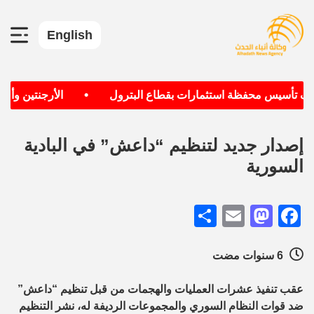
English
•
هدف تأسيس محفظة استثمارات بقطاع البترول
الأرجنتين وألمان
إصدار جديد لتنظيم “داعش” في البادية
السورية
Share
Mastodon
Email
Facebook
6 سنوات مضت
عقب تنفيذ عشرات العمليات والهجمات من قبل تنظيم “داعش”
ضد قوات النظام السوري والمجموعات الرديفة له، نشر التنظيم