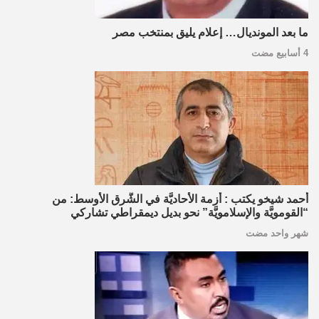
ما بعد المونديال… إعلام يليق بمنتخب مصر
4 أسابيع مضت
أحمد شيخو يكتب : أزمة الأحاديَّة في الشَّرق الأوسط: من
“القومويَّة والإسلامويَّة” نحو بديل ديمقراطي تشاركي
شهر واحد مضت