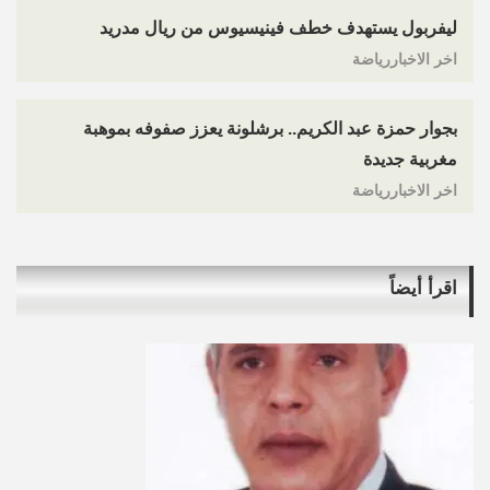
ليفربول يستهدف خطف فينيسيوس من ريال مدريد
اخر الاخباررياضة
بجوار حمزة عبد الكريم.. برشلونة يعزز صفوفه بموهبة
مغربية جديدة
اخر الاخباررياضة
اقرأ أيضاً