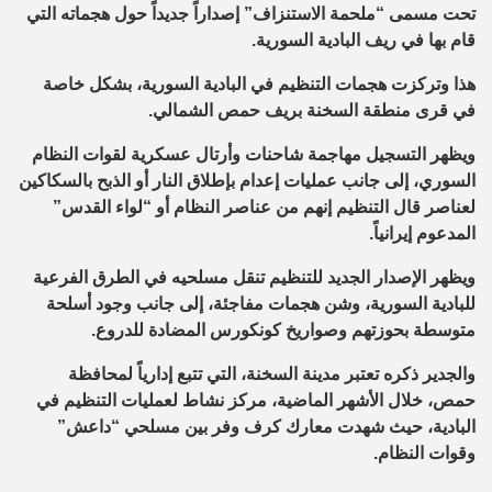
تحت مسمى “ملحمة الاستنزاف” إصداراً جديداً حول هجماته التي
قام بها في ريف البادية السورية.
هذا وتركزت هجمات التنظيم في البادية السورية، بشكل خاصة
في قرى منطقة السخنة بريف حمص الشمالي.
ويظهر التسجيل مهاجمة شاحنات وأرتال عسكرية لقوات النظام
السوري، إلى جانب عمليات إعدام بإطلاق النار أو الذبح بالسكاكين
لعناصر قال التنظيم إنهم من عناصر النظام أو “لواء القدس”
المدعوم إيرانياً.
ويظهر الإصدار الجديد للتنظيم تنقل مسلحيه في الطرق الفرعية
للبادية السورية، وشن هجمات مفاجئة، إلى جانب وجود أسلحة
متوسطة بحوزتهم وصواريخ كونكورس المضادة للدروع.
والجدير ذكره تعتبر مدينة السخنة، التي تتبع إدارياً لمحافظة
حمص، خلال الأشهر الماضية، مركز نشاط لعمليات التنظيم في
البادية، حيث شهدت معارك كرف وفر بين مسلحي “داعش”
وقوات النظام.