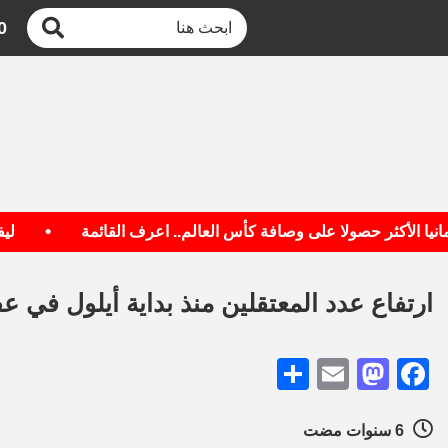
0
•
لأكثر حصولا على وصافة كأس العالم.. اعرف القائمة
ليفربول ي
ارتفاع عدد المعتقلين منذ بداية أيلول في عفرين إلى 49 مدني
Share
Mastodon
Email
Facebook
6 سنوات مضت