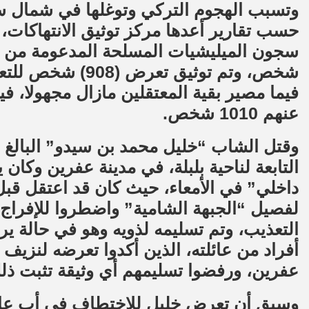
فيما مصير بقية المعتقلين مازال مجهولا، في
عنهم 1010 شخص.
التابعة لناحية بلبلة، في مدينة عفرين وكان
لفصيل “الجبهة الشامية” واضطروا للإفراج ع
التعذيب، وتم تسليمه لذويه وهو في حالة يرثى
أفراد من عائلته، الذين أكدوا تعرضه لنز
عفرين، ورفضوا تسليمهم أي وثيقة تثبت ذل