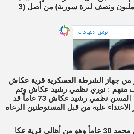
وأفرج عنه بعد أن دفعت عائلته فدية مالية (مليون ونصف ليرة سورية) من أصل (3
تمبر 2020 اقتحم عناصر من جهاز الشرطة العسكرية قرية عكاش
 منهم : نوري نظمي رشيد عكاش وتم
اقتياده إلى جهة مجهولة، وكان والد “نوري” المسن نظمي رشيد عكاش 73 عاماً قد
اته في القرية بتاريخ 25/05/2020 إثر الاعتداء عليه من قبل المستوطنين الرعاة
وفي مدينة عفرين تم خطف المواطن باسل محمد 30 عاماً وهو من أهالي قرية عكا