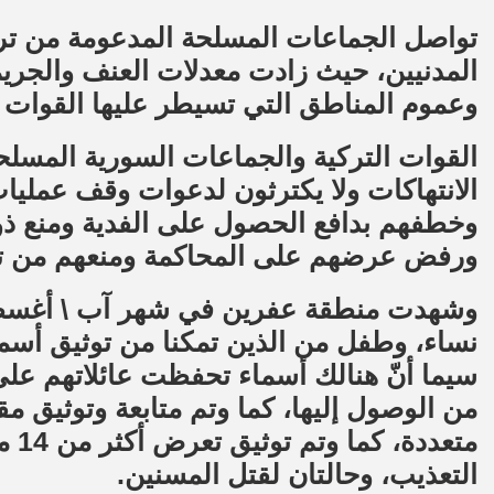
تواصل الجماعات المسلحة المدعومة من ترك
المدنيين، حيث زادت معدلات العنف والجر
وعموم المناطق التي تسيطر عليها القوات 
القوات التركية والجماعات السورية المسلح
الانتهاكات ولا يكترثون لدعوات وقف عمليات
وخطفهم بدافع الحصول على الفدية ومنع ذو
ورفض عرضهم على المحاكمة ومنعهم من ت
نساء، وطفل من الذين تمكنا من توثيق أسمائ
سيما أنّ هنالك أسماء تحفظت عائلاتهم على
من الوصول إليها، كما وتم متابعة وتوثيق م
متع
التعذيب، وحالتان لقتل المسنين.