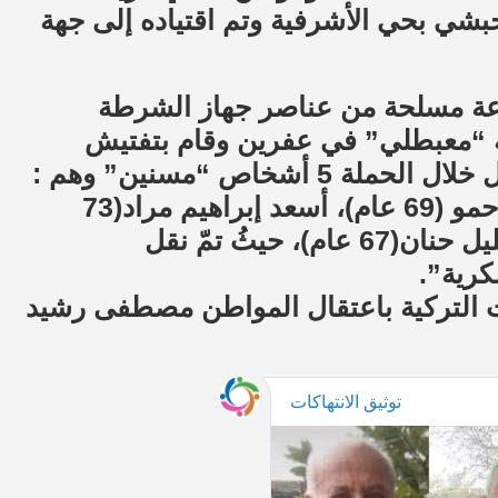
لحبشي بحي الأشرفية وتم اقتياده إلى جهة
تمبر 2020 اقتحمت جماعة مسلحة من عناصر جهاز الشرطة
حية “معبطلي” في عفرين وقام بتفتيش
عشوائي للعشرات من منازل الأهالي، اعتقل خلال الحملة 5 أشخاص “مسنين” وهم :
نشأت خليل حنان(76 عام)، عارف قازقلي احمو (69 عام)، أسعد إبراهيم مراد(73
عام)، محمد إبراهيم مراد(66 عام)، محمد خليل حنان(67 عام)، حيثُ تمّ نقل
كرية”.
 التركية باعتقال المواطن مصطفى رشيد