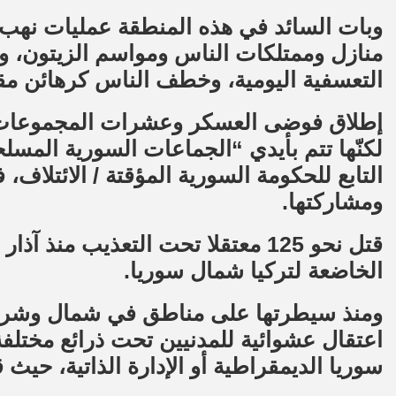
وبات السائد في هذه المنطقة عمليات نهب م
منازل وممتلكات الناس ومواسم الزيتون، وق
التعسفية اليومية، وخطف الناس كرهائن مقا
إطلاق فوضى العسكر وعشرات المجموعات ال
لكنّها تتم بأيدي “الجماعات السورية الم
التابع للحكومة السورية المؤقتة / الائتلاف
ومشاركتها.
الخاضعة لتركيا شمال سوريا.
ومنذ سيطرتها على مناطق في شمال وشرق 
اعتقال عشوائية للمدنيين تحت ذرائع مختلف
سوريا الديمقراطية أو الإدارة الذاتية، حي