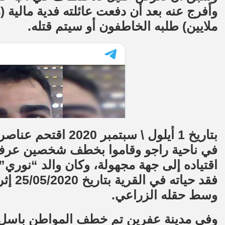
ملايين) طلبه الخاطفون أو سيتم قتله.
بتاريخ 1 أيلول \ سب
في ناحية راجو وقاموا بخطف شخصين عرف
فقد حي
وسط حقله الزراعي.