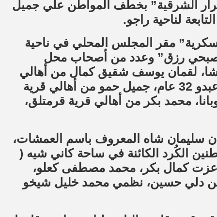
رار الشرقية” بخطف المواطن علي جميل
ابعة لناحية راجو.
“الشرطة العسكرية” مقر المجلس المحلي في ناحية
صبحي رزق” وعدد من أصحاب محل
شا، لقمان يوسف شقيق كمال من أهالي
قرية ترميشا مع أبنه، خديجة سري بنت أبو عبدو 32 عام، جميل حمو من أهالي قرية
انا، محمد بكر من أهالي قرية قرمتلق،
ن سليمان شاه المعروف باسم العمشات،
ئدة للمواطنين الكُرد الكائنة في ساحة كاني شيه (
 : عزت كمال بكر، محمد مصطفى كعلو،
ين دلي حسين، نظمي محمد خليل شيخو