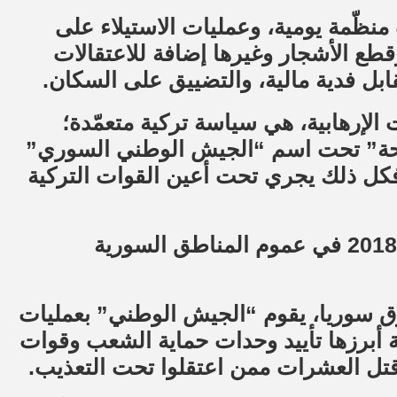
نظّمة يومية، وعمليات الاستيلاء على
طع الأشجار وغيرها إضافة للاعتقالات
بل فدية مالية، والتضييق على السكان.
إرهابية، هي سياسة تركية متعمّدة؛
سلحة” تحت اسم “الجيش الوطني السوري”
، فكل ذلك يجري تحت أعين القوات التركية
قتل نحو 125 معتقلا تحت التعذيب منذ آذار 2018 في عموم المناطق السورية
سوريا، يقوم “الجيش الوطني” بعمليات
ة أبرزها تأييد وحدات حماية الشعب وقوات
ث قتل العشرات ممن اعتقلوا تحت التعذيب.