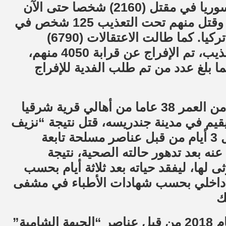
وتسبب الهجوم التركي وتوغلها في شمال سوريا في مقتل (2160) شخصا حتى الآن
حسب تقارير أعدها مركز توثيق الانتهاكات، وقتل منهم تحت التعذيب 125 شخص في
سجون الميليشيات المسلحة المدعومة من تركيا. كما طالت الاعتقالات (6790)
شخص، وتم توثيق تعرض (908) شخص للتعذيب، تم الإفراج عن قرابة 4050 منهم،
ما بلغ عدد من تم طلب الفدية للإفراج
وقتل الشاب “خليل محمد بن سيدو” البالغ من العمر 38 عاما من أهالي قرية شرقيا
 يقيم في مدينة جندريسه، قتل نتيجة “نزيف
داخلي” في الأمعاء، حيث كان قد اعتقل قبل 3 أيام من قبل عناصر مسلحة تابعة
نه بعد تدهور حالته الصحية، نتيجة
 لها، ليفقد حياته بعد ثلاثة أيام بحسب
يف داخلي بحسب شهادات الأطباء في مشفى
ك
وسبق أن تعرض خليل للاختطاف في أب عام 2018 من قبل عناصر “الجبهة الشامية”