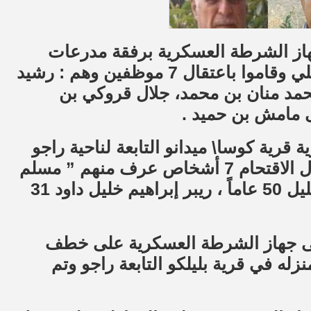
سلحون من جهاز الشرطة العسكرية برفقة مدرعات
تركية مقر المجلس المحلي في ناحية معبطلي وقاموا باعتقال 7 موظفين وهم : رشيد
محمد منان بن محمد، جلال قروكي بن
 مامش بن حميد .
كرية قرية كوسا\ ميدانو التابعة لناحية راجو
وقاموا بتفتيش المنازل عشوائيا اعتقلوا خلال الاقتحام 7 أشخاص عرف منهم ” مسلم
بكر موسى 78 عاماً، شيخموس مصطفى خليل 50 عاماً ، ريبر إبراهيم خليل داود 31
اصر ينتمون إلى جهاز الشرطة العسكرية على خطف
ه في قرية بليلكو التابعة راجو وتم