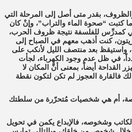
 والظروف، بقدر متى أصل إلى المرحلة التي
ما كتبت “صحوة الماء والتراب”، وإنْ كان
ملي كمدرِّس للفلسفة نتيجة ظروف الحرب،
ون، كنت أذهب معهم في الصباح إلى
، واستيقظ بعد منتصف الليل لأنكب على
داً، في ظل عدم وجود الكهرباء، لجأت
 القداحة أيضاً، بمعنى أنَّ المكان لا
ذلك فالقارة العجوز لم تكن لتكون نقطة
خاصة، أم هي شخصيات مُتحرّرة من سلطتك
 الكاتب وشخوصه، فالإبداع يكمن في تحويل
 خلال شخوصٍ من خلقك، وبالتالي تمارس