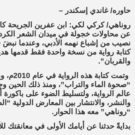
حاوره/ غاندي إسكندر –
روناهي/ كركي لكي: ابن عفرين الجريحة كانت 
عن محاولات خجولة في ميدان الشعر الكردي
نصيب من إشباع نهمه الأدبي، وعندما نبضَ قلب
كتابة رواية من نسخة واحدة فقط قدمها هدي
والقربان”.
وتمت كتا
“صحوة الماء والتراب”، ومنذ ذلك الحين وج
عالم الرواية، ولتسليط الضوء على باكورة أ
والنشر، والانتشار بين المعارض الدولية “ا
“روناهي” معه هذا الحوار.
بدايةً حدثنا عن أيامك الأولى في معانقتك لل