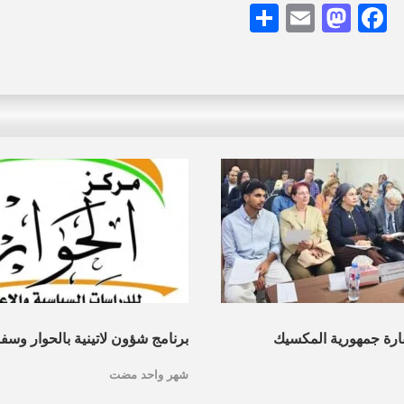
Share
Mastodon
Email
Facebook
ارة جمهورية المكسيك
برنامج شؤون لاتينية بالحوار وسف
شهر واحد مضت
الحوار ينظم ندوة حول
يناقشان”المكسيك والدبلوماسية 