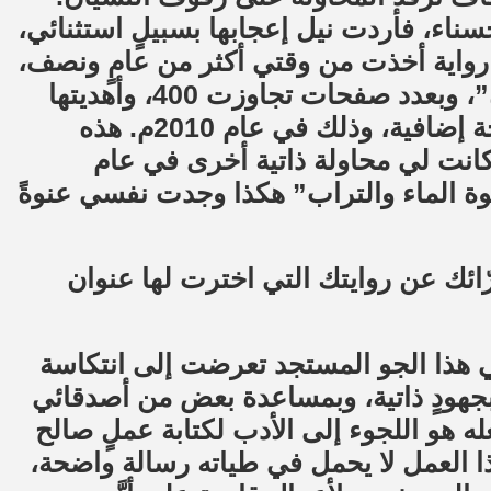
اء، فأردت نيل إعجابها بسبيلٍ استثنائي،
 رواية أخذت من وقتي أكثر من عامٍ ونصف،
لأتمكّن من إنجازها باسم “الميزان والقربان”، وبعدد صفحات تجاوزت 400، وأهديتها
إليها بنسختها الوحيدة، دون أنْ أحتفظ بنسخة إضافية، وذلك في عام 2010م. هذه
 كانت لي محاولة ذاتية أخرى في عام
حوة الماء والتراب” هكذا وجدت نفسي عنوةً
ُرّائك عن روايتك التي اخترت لها عنوان
في عام 2015م، هنا، وفي هذا الجو المستجد تعرضت إلى انتكاسة
جهودٍ ذاتية، وبمساعدة بعض من أصدقائي
 هو اللجوء إلى الأدب لكتابة عملٍ صالح
ا العمل لا يحمل في طياته رسالة واضحة،