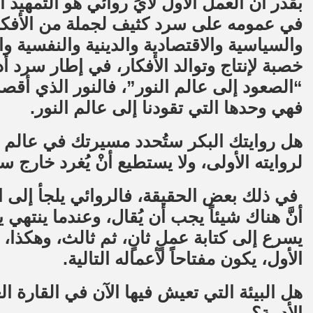
بقدر أنَّ العمل الأول لأيِّ روائي هو التمهيد 
في عمومه على سرد كثيف لجملة من الأفكار
والسياسية والاقتصادية والدينية والنفسية و
خصبة لإنتاج وتوالد الأفكار، في إطار سرد أ
“الصعود إلى عالم النور”، فالنور الذي أقصد
فهي وحدها التي تقودنا إلى عالم النور.
هل روايتك البكر ستُحدد مسيرتك في عالم الك
لروايته الأولى، ولا يستطيع أنْ يُغرد خارج س
في ذلك بعض الحقيقة، فالروائي يلجأ إلى ال
أنَّ هناك شيئاً يجب أن يُقال، وعندما ينتهي ي
يسرع إلى كتابة عملٍ ثانٍ، ثم ثالث، وهكذا، و
الأول، يكون مفتاحاً لأعماله التالية.
هل البيئة التي تعيش فيها الآن في القارة ال