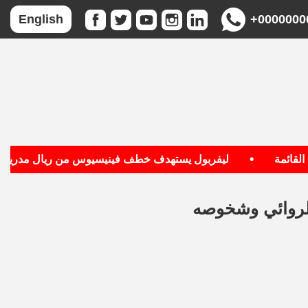
+0000000
English
•
•
ة
ليفربول يستهدف خطف فينيسيوس من ريال مدريد
الروائي وشخوصه