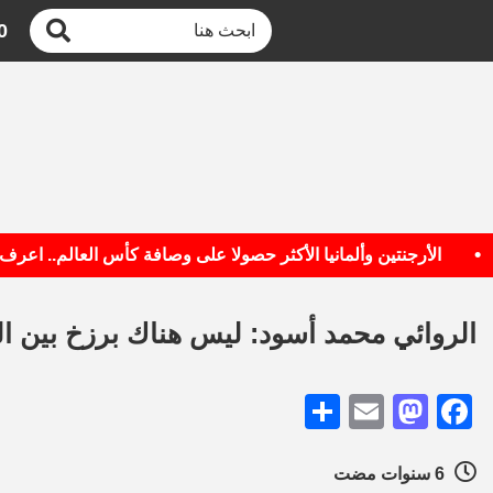
0
الأرجنتين وألمانيا الأكثر حصولا على وصافة كأس العالم.. اعرف القائم
الروائي محمد أسود: ليس هناك برزخ بين 
Share
Mastodon
Email
Facebook
6 سنوات مضت