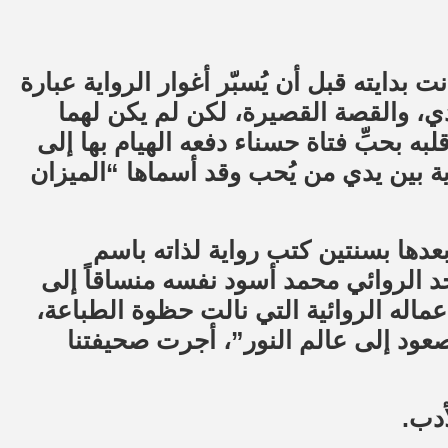
بدايته قبل أن يُسبّر أغوار الرواية عبارة
، والقصة القصيرة، لكن لم يكن لهما
ه بحبِّ فتاة حسناء دفعه الهيام بها إلى
ة بين يدي من يُحب وقد أسماها “الميزان
بة هذه الرواية في عام 2010م، وبعدها بسنتين كتب رواية لذاته باسم
د الروائي محمد أسود نفسه منساقاً إلى
عماله الروائية التي نالت حظوة الطباعة،
لصعود إلى عالم النور”، أجرت صحيفتنا
أدب.