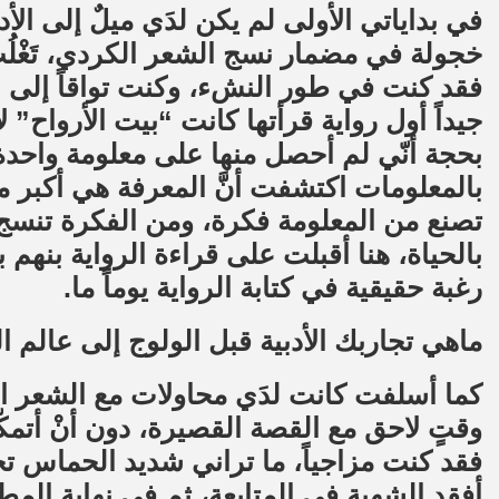
في بداياتي الأولى لم يكن لدَي ميلٌ إلى ا
خجولة في مضمار نسج الشعر الكردي، تَغْلُب 
فقد كنت في طور النشء، وكنت تواقاً إلى ال
جيداً أول رواية قرأتها كانت “بيت الأرواح” لإ
بحجة أنّي لم أحصل منها على معلومة واحدة
بالمعلومات اكتشفت أنَّ المعرفة هي أكبر 
تصنع من المعلومة فكرة، ومن الفكرة تن
بالحياة، هنا أقبلت على قراءة الرواية بنهم 
رغبة حقيقية في كتابة الرواية يوماً ما.
ماهي تجاربك الأدبية قبل الولوج إلى عالم ال
كما أسلفت كانت لدَي محاولات مع الشعر ا
وقتٍ لاحق مع القصة القصيرة، دون أنْ أتمكّ
فقد كنت مزاجياً، ما تراني شديد الحماس تج
أفقد الشهية في المتابعة، ثم في نهاية الم