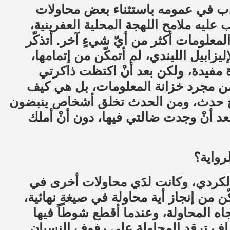
لأدب في عمومه باستثناء بعض محاولات
عليه ملامح اللهجة المحلية العفرينية،
معلومات أكثر من أيّ شيءٍ آخر. أتذكّر
ليزابيل الليندي، لم أتمكّن من إتمامها،
 مفيدة، ولكن بعد أنْ اكتظت ذاكرتي
من مجرد خزانة المعلومات، بل هي كيف
سج حدث، ومن الحدث تخلق أشخاص ينبضون
بعد أنْ وجدت ضالتي فيها، دون أنْ أملك
رواية؟
لكردي، وكانت لدَي محاولات أخرى في
ن من إنجاز أية محاولة في صيغةٍ نهائية،
اه المحاولة، وعندما أقطع شوطاً فيها
طاف ترقد المحاولة على رفوف النسيان.