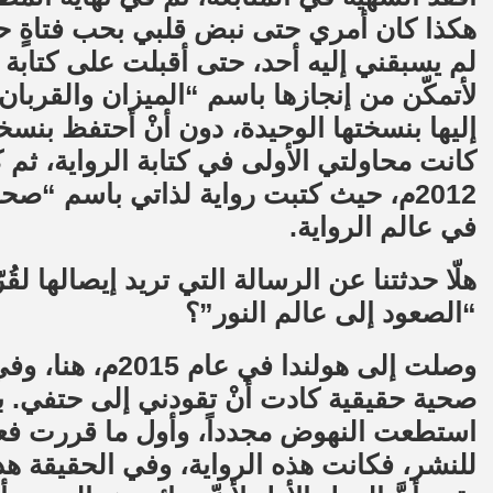
هكذا كان أمري حتى نبض قلبي بحب فتاةٍ حسن
لم يسبقني إليه أحد، حتى أقبلت على كتابة
كانت محاولتي الأولى في كتابة الرواية، ثم
2012م، حيث كتبت رواية لذاتي باسم “ص
في عالم الرواية.
هلّا حدثتنا عن الرسالة التي تريد إيصالها لق
“الصعود إلى عالم النور”؟
وصلت إلى هولندا 
صحية حقيقية كادت أنْ تقودني إلى حتفي. ب
استطعت النهوض مجدداً، وأول ما قررت فعله
للنشر، فكانت هذه الرواية، وفي الحقيقة هذ