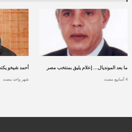
ما بعد المونديال… إعلام يليق بمنتخب مصر
أحمد شيخو يكتب :
4 أسابيع مضت
شهر واحد مضت
الأوسط: من “القو
ديمقراطي تشا