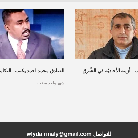
 أزمة الأحاديَّة في الشَّرق
الصادق محمد احمد يكتب : التكام
شهر واحد مضت
مويَّة والإسلامويَّة” نحو بديل
المصري :ضرورة جيوسياسية وحت
ركي
للتواصل wlydalrmaly@gmail.com