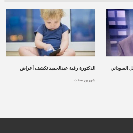
ل السوداني
الدكتورة رقية عبدالحميد تكشف أعراض
شهرين مضت
مية حضارية
صعوبات التعلم عند الأطفال وطرق علاجها