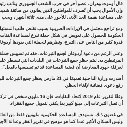
قال أوموت وهران، عضو آخر في حزب الشعب الجمهوري ونائب رئيس ال
وإن الأموال يجب أن تُصرف للمواطنين الذين يعانون من ضائقة شديدة.
على مساعدة بقيمة الحد الأدنى للأجور على مدى ثلاثة أشهر ، ويجب م
ومع تراجع محتمل في الإيرادات الضريبية بسبب تقلص طلب المستهل
الحكومة للحصول على تعويض في شكل حملة تبرع لمساعدة الفئات ذ
قدرة كثير من الناس على التبرع، ونظرهم للحملة التي يقودها أردوغ
وعلى الرغم من دعوة أردوغان لجمع التبرعات، فقد تم تسييس حملة ج
المرتبطين به، ليتم حظر جمع التبرعات في البلديات التي تسيطر عليها
لعرقلة جهود المعارضة أن قضية المساعدة قد تم تسييسها بالفعل”.
أصدرت وزارة الداخلية تعميمًا في 31 مارس 
رفع دعوى قضائية لإلغاء الحظر.
أن تصل التبرعات إلى مبلغ كبير بما يكفي لتمويل جميع الفقراء.
في غضون ذلك، تستهدف المساعدة الحكومية مليونين فقط من العائلات
وليس السكان الأكبر عددا كما هو موضح في تقرير الفقر وعدالة الأجور لعا