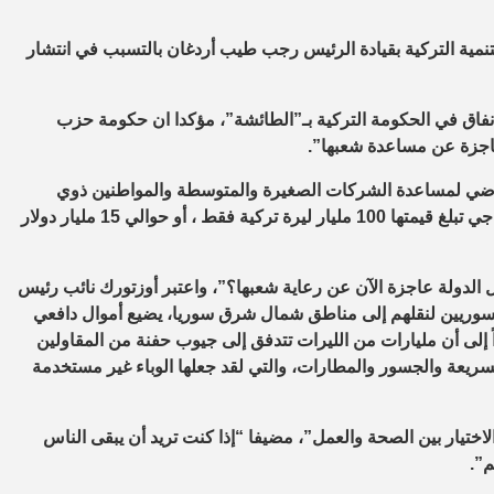
تنمية التركية بقيادة الرئيس رجب طيب أردغان بالتسبب في انتشار
انفاق في الحكومة التركية بـ”الطائشة”، مؤكدا ان حكومة حزب
عاجزة عن مساعدة شعبها”.
 الماضي لمساعدة الشركات الصغيرة والمتوسطة والمواطنين ذوي
الدخل المنخفض في مواجهة التداعيات الاقتصادية لوباء الفيروس التاجي تبلغ قيمتها 100 مليار ليرة تركية فقط ، أو حوالي 15 مليار دولار
الدولة عاجزة الآن عن رعاية شعبها؟”، واعتبر أوزتورك نائب رئيس
وريين لنقلهم إلى مناطق شمال شرق سوريا، يضيع أموال دافعي
 إلى أن مليارات من الليرات تتدفق إلى جيوب حفنة من المقاولين
سريعة والجسور والمطارات، والتي لقد جعلها الوباء غير مستخدمة
اختيار بين الصحة والعمل”، مضيفا “إذا كنت تريد أن يبقى الناس
م”.