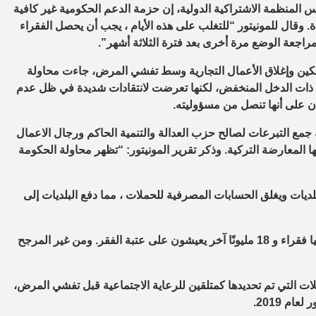
منظمة الاشتراكية الدولية، إن حزمة الدعم الحكومية غير كافية
 وقال للمونيتور “للتغلب على هذه الأيام ، يجب أن يحصل الفقراء
راجعة الوضع مرة أخرى بعد فترة الثلاثة أشهر”.
كين وإغلاق الأعمال التجارية وسط تفشي المرض، جاءت محاولة
ات الدخل المنخفض، لكنها تعرضت لانتقادات شديدة في ظل عدم
ان على أنها تنصل من مسؤوليته.
مع التبرعات لصالح حزب العدالة والتنمية الحاكم ورجال الاعمال
 المعارضة التركية. وذكر تقرير المونيتور: “تظهر محاولة الحكومة
يحظر جمع التبرعات للبلديات ويغلق الحسابات المصرفية للحملات ، مما دفع البلديات إلى
وفقًا لتقرير عام 2019 لاتحاد النقابات، فإن 16 مليون شخص في تركيا فقراء و 18 مليونًا آخر يعيشون على عتبة الفقر. ومن غير المرجح
 التي تم تحديدها كمتلقين للرعاية الاجتماعية قبل تفشي المرض،
م 2019.