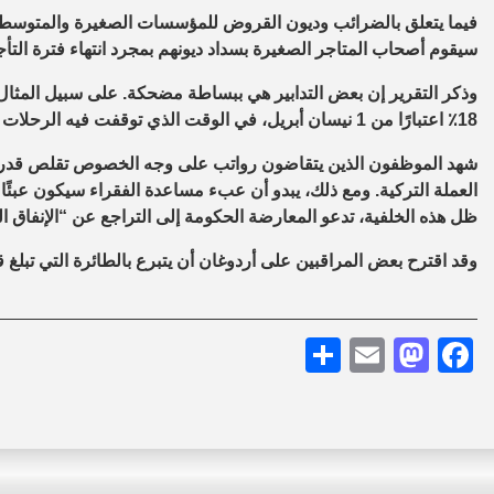
فيما يتعلق بالضرائب وديون القروض للمؤسسات الصغيرة والمتوسط
سيقوم أصحاب المتاجر الصغيرة بسداد ديونهم بمجرد انتهاء فترة التأج
18٪ اعتبارًا من 1 نيسان أبريل، في الوقت الذي توقفت فيه الرحلات الجوية إلى حد كبير وسط حث الناس على البقاء في منازلهم.
شهد الموظفون الذين يتقاضون رواتب على وجه الخصوص تقلص قدرته
العملة التركية. ومع ذلك، يبدو أن عبء مساعدة الفقراء سيكون عبئًا
ظل هذه الخلفية، تدعو المعارضة الحكومة إلى التراجع عن “الإنفاق ا
وقد اقترح بعض المراقبين على أردوغان أن يتبرع بالطائرة التي تبلغ قيمتها 400 مليون دولار، والتي قدمتها له قط
Share
Mastodon
Email
Facebook