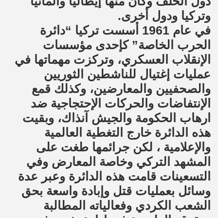
دول الحلف وكان منها إيطاليا وألمانيا
وتركيا ودول أخرى.
في عام 1961 أسست تركيا “دائرة
الحرب الخاصة” كإحدى مؤسسات
الإنقلاب العسكري، وتركزت مهماتها في
عمليات إغتيال للناشطين الثوريين
والصحفيين والمعارضين، وكذلك قمع
الإنتفاضات والحركات الإحتجاجية ضد
ارهاب الحكومة والجيش آنذاك، وبقيت
هذه الدائرة خارج التغطية العالمية
والإعلامية ، لكن جرائمها طغت على
المشهد التركي وخاصة المعارض وفي
التسعينات قامت هذه الدائرة وعبر عدة
وسائل بعمليات قتل وإبادة واسعة بحق
الشعب الكردي وفعالياته المطالبة