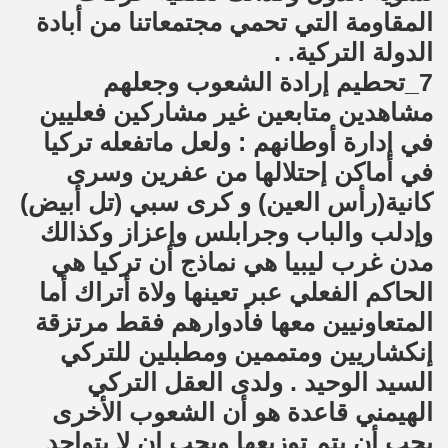
المقاومة التي تحمي مجتمعاتنا من أبادة
الدولة التركية. .
7_تحطيم إرادة الشعوب وجعلهم
مشاهدين متابعين غير مشاركين فعليين
في إدارة أوطانهم : ولعل ماتفعله تركيا
في أماكن إحتلالها من عفرين وسرى
كانية(رأس العين) و كرى سبي (تل أبيض)
وإدلب والباب وجرابلس وإعزاز وكذالك
مدن غرب ليبيا هي نماذج أن تركيا هي
الحاكم الفعلي عبر تعينها ولاة أتراك أما
المتعاونيين معها فأدوارهم فقط مرتزقة
إنكشاريين ومتممين ومطبلين للتركي
السيد الوحيد . ولدى العقل التركي
الهيمني قاعدة هو أن الشعوب الأخرى
يجب أن يتم توزيعها ويجب ان لا يتواجد