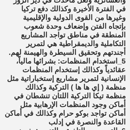
والعشائرية ولعل ماحدث في دير الزور
في الفترة الأخيرة وكذالك دفع تركيا
وغيرها من القوى الدولية والإقليمية
بإتجاه الفتن وإضعاف وحدة شعوب
المنطقة في مناطق تواجد المشاريع
التكاملية والديمقراطية هي لتمرير
أجندتهم وتحقيق السيطرة والهيمنة لهم.
5_استخدام المنظمات: بشرائها مالياً،
عقائدياً وكذالك إستخدام المنظمات
الإنسانية لتمرير مشاريع إستخباراتية مثل
منظمة ( إي ها ها ) التركية وكذالك
منظمة تيكا التركية اللتان تنشطان في
أماكن وجود المنظمات الإرهابية مثل
أماكن تواجد بوكو حرام وكذالك في أماكن
القاعدة والنصرة في إدلب