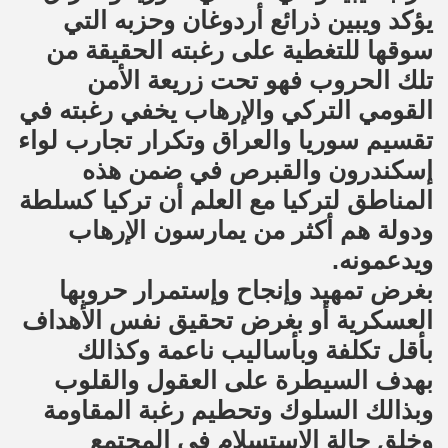
يؤكد ويبين ذرائع أردوغان وحزبه التي
سوقها للتغطية على رغبته الحقيقة من
تلك الحروب فهو تحت زريعة الأمن
القومي التركي والإرهاب يخفي رغبته في
تقسيم سوريا والعراق وتكرار تجارب لواء
إسكندرون والقبرص في ضمن هذه
المناطق لتركيا مع العلم أن تركيا كسلطة
ودولة هم أكثر من يمارسون الإرهاب
ويدعمونه.
بغرض تمهيد وإنجاح وإستمرار حروبها
العسكرية أو بغرض تحقيق نفس الأهداف
بأقل تكلفة وبأساليب ناعمة وكذالك
بهدف السيطرة على العقول والقلوب
وبذالك السلوك وتحطيم رغبة المقاومة
وخلق حالة الإستسلام في المجتمع