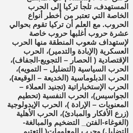
المستهدف، تلجأ تركيا إلى الحرب
الخاصة التي تعتبر من أخطر أنواع
الحروب. مع العلم أن تركيا تقوم بحوالي
عشرة حروب أغلبها حروب خاصة
لإستهداف شعوب المنطقة منها الحرب
العسكرية (الإبادة والتدمير)، الحرب
الإقتصادية ( الحصار – التجويع-الجفاف)،
الحرب السياسية (التضليل – التمويه)،
الحرب الدبلوماسية (الخديعة – الوقيعة)،
الحرب الإستخباراتية (تجنيد العملاء –
الجواسيس)، الحرب النفسية (تحطيم
المعنويات – الإرادة )، الحرب الإيدولوجية
(زرع الأفكار والمبادئ)، الحرب الأهلية
(الغوغاء-الفتن_ التضخيم والمبالغة-
التضليل) وحرب المعلومات( التعتيم_