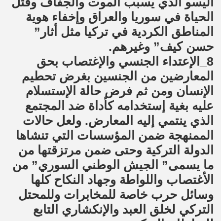
أليسو الذي يسبب الموت والجفاف وقتل
الحياة في سوريا والعراق وإخفاء هوية
المناطق الكردية في تركيا مثل أثار”
حسن كيف” وغيرهم.
8_الإعتداء الجنسي والإغتصاب بحق
المعارضين من الجنسين بغرض تحطيم
الإنسان ومن ثم فرض حالة الإستسلام
عليه بغية إستخدامه كأداة ضد المجتمع
الذي ينتمي إليه المعارض. ولعل حالات
الممنهجة ضمن المؤسسات التي تنشاها
الدولة التركية وحتى ضمن مرتزقتها من
ما يسمى” الجيش الوطني السوري” من
الأغتصاب واللواطة وجهاد النكاح كلها
وسائل حرب خاصة للمخابرات وللمحتل
التركي لخلق العبد والإنكشاري التابع