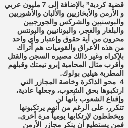
قضية كردية” بالإضافة إلى 7 مليون عربي
و الأرمن والأبخازيين والألبان والأشوريين
والبوسنيين والشركس والجورجيين
والبلغار والغجر، واليونانيين والبونتس
محرون من أية حقوق وإعتبار وأي واحد
من هذه الأعراق والقوميات هم أتراك
بلإكراه وغير ذالك مصيره السجن والقتل
وأقرب مثال المحامية إبرو تيمتك وقبلهم
المطربة هيلين بولوك.
4_محو الذاكرة وخاصة المجازر التي
ارتكبوها بحق الشعوب، وجعلها عادية،
وإقناع الشعوب بأنها لن
تتكرر، على الرغم من أنهم يرتكبونها
ويخططون لإرتكابها يومياً مرة أخرى.
فمن يستطيع أن ينكر مجازر الأرمن