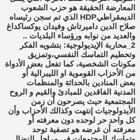
المعارضة الحقيقة هو حزب الشعوب
الديمقراطيHDP الذي تم سجن رئيساه
صلاح الدين داميرتاش وفيدان يوكساكداغ
والعديد من نوابه ورؤساء البلديات ..
2_محاربة الإيديولوجية: بتشويه الفكر
وتحطيم التماسك النفسي،وتمزيق
مكونات الشخصية، كما تفعل بعض الأدواة
من الأحزاب القوموية او الليبرالية أو
بعض المنادين بالحداثة والمنظمات
المدنية الفاقدين للمبادئ والقيم و الروح
المجتمعية حيث يصرحون أن زمن
الأيدولوجيات إنتهت وكذالك الأحزاب وأن
كل واحد حر لوحده دون معرفته أو
معرفته أن غرضه هو تصفية توحد
وتماسك المجتمعات في مراحل النضال