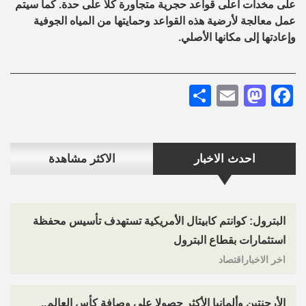
على مخدات أعلى قواعد حجرية متجاورة كلا على حدة. كما سيتم
عمل معالجة لأرضية هذه القواعد وحمايتها من المياه الجوفية
وإعادتها إلى مكانها الأصلي.
Share
Mastodon
Email
Facebook
احدث الاخبار
الاكثر مشاهدة
البترول: كوانتم كابيتال الأمريكية تستهدف تأسيس محفظة
استثمارات بقطاع البترول
اخر الاخباراقتصاد
الأرجنتين وألمانيا الأكثر حصولا على وصافة كأس العالم..