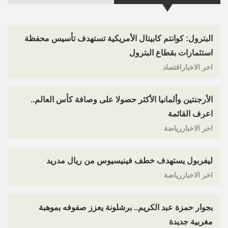
البترول: كوانتم كابيتال الأمريكية تستهدف تأسيس محفظة
استثمارات بقطاع البترول
اخر الاخباراقتصاد
الأرجنتين وألمانيا الأكثر حصولا على وصافة كأس العالم..
اعرف القائمة
اخر الاخباررياضة
ليفربول يستهدف خطف فينيسيوس من ريال مدريد
اخر الاخباررياضة
بجوار حمزة عبد الكريم.. برشلونة يعزز صفوفه بموهبة
مغربية جديدة