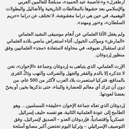
أرطغرل» و«عاصمة عبد الحميد»، مدبلجةً للعالمين العربي
والإسلامي بعد حشوها بالمغالطات التاريخية والأضاليل والبطولات
الوهمية، في حين هي دراما مغشوشة، لا تختلف عن دراما «حريم
السلطان»، و«نور ومهند».
ولم يغفل الأغا العثماني عن أنغام موسيقى النشيد العثماني
«المارش» ومواكب الخيول، أثناء استعراض ماضي بلاده العثماني
لدى استقبال ضيوفه، في محاولة لاستعادة «مجد» العثمانيين وفق
منظور إردوغان.
الإرث العثماني، الذي يتباهى به إردوغان وجماعة «الإخوان»، نحن
لا نتذكره إلا بالدم والفقر والجهل والضرائب والنهب ودَكّ القرى
بالمدافع، فتركيا استعمرت بلاد العرب لأكثر من 500 عام، من
دون أن تترك أي معالم للحضارة والبناء، حتى نذكرها بخير، أو يحنّ
بعضنا لعودتها.
إردوغان الذي تعدّه جماعة الإخوان «خليفة» للمسلمين… وهو
الطامح إلى عودة العثمانية الثانية، هو نفسه حليف إسرائيل
عسكرياً واقتصادياً، فإردوغان العدو – الصديق لإسرائيل، وفق
التوصيف الإسرائيلي – وتركيا اليوم تحتضن أكبر مصانع أسلحة