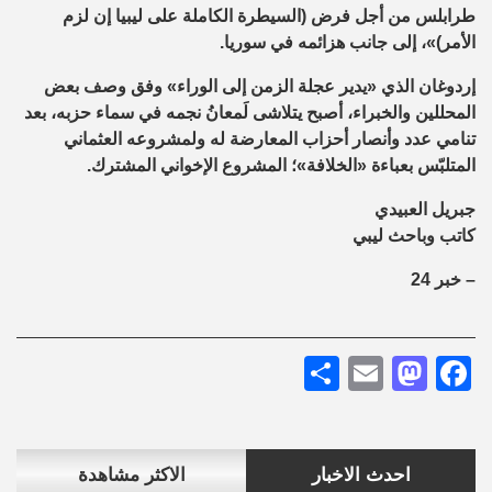
طرابلس من أجل فرض (السيطرة الكاملة على ليبيا إن لزم
الأمر)»، إلى جانب هزائمه في سوريا.
إردوغان الذي «يدير عجلة الزمن إلى الوراء» وفق وصف بعض
المحللين والخبراء، أصبح يتلاشى لَمعانُ نجمه في سماء حزبه، بعد
تنامي عدد وأنصار أحزاب المعارضة له ولمشروعه العثماني
المتلبّس بعباءة «الخلافة»؛ المشروع الإخواني المشترك.
جبريل العبيدي
كاتب وباحث ليبي
– خبر 24
Share
Mastodon
Email
Facebook
احدث الاخبار
الاكثر مشاهدة