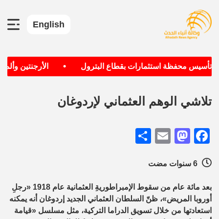
English
•
ف تأسيس محفظة استثمارات بقطاع البترول
الأرجنتين وألمانيا
تلاشي الوهم العثماني لإردوغان
Share
Mastodon
Email
Facebook
6 سنوات مضت
بعد مائة عام من سقوط الإمبراطوريةِ العثمانية عام 1918 «رجلِ
أوروبا المريض»، ظنّ السلطان العثماني الجديد إردوغان أنه يمكنه
استعادتها من خلال تسويق الدراما التركية، مثل مسلسل «قيامة