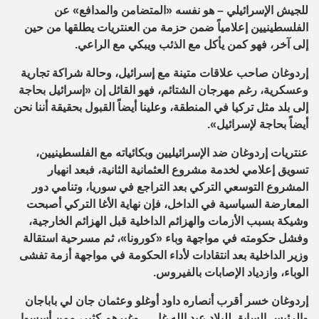
للجيش الإسرائيلي – هو نفسه «المتضامن والمدافع» عن
الفلسطينيين إعلامياً ضمن حزمة من العنتريات يطلقها من حين
إلى آخر، فهو كمن يأكل مع الذئب ويبكي مع الراعي.
إردوغان صاحب علاقات متينة مع إسرائيل، وحالة شراكة تجارية
وعسكرية، رغم مهرجان الشتائم، فهو القائل إن «إسرائيل بحاجة
إلى بلد مثل تركيا في المنطقة، وعلينا أيضاً القبول بحقيقة أننا نحن
أيضاً بحاجة لإسرائيل».
عنتريات إردوغان ضد الإسرائيليين وبكائياته مع الفلسطينيين،
تسويق إعلامي لخدمة مشروع العثمانية الثانية، فبعد انهيار
المشروع التوسعي التركي بعد التراجع في سوريا، وتنامي دور
المعارضة السياسية في الداخل، فإن نهاية الأغا التركي أصبحت
وشيكة بسبب الأزمات والهزائم الداخلية قبل الهزائم الخارجية،
وفشل حكومته في مواجهة وباء «كورونا»، ثم مسرحية استقالة
وزير الداخلية بعد انتقادات لأداء الحكومة في مواجهة أزمة تفشى
الوباء، وازدياد الإصابات بالفيروس.
إردوغان خسر أقرب أنصاره داود أوغلو وعثمان جان لي باباجان
والرئيس السابق للبلاد عبد الله غل… وغيرهم كثير، ممن أسسوا