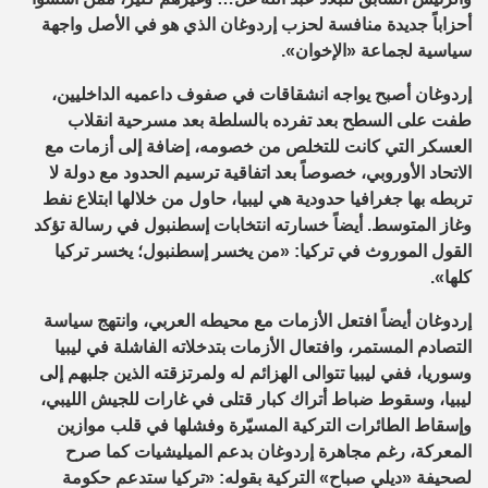
أحزاباً جديدة منافسة لحزب إردوغان الذي هو في الأصل واجهة
سياسية لجماعة «الإخوان».
إردوغان أصبح يواجه انشقاقات في صفوف داعميه الداخليين،
طفت على السطح بعد تفرده بالسلطة بعد مسرحية انقلاب
العسكر التي كانت للتخلص من خصومه، إضافة إلى أزمات مع
الاتحاد الأوروبي، خصوصاً بعد اتفاقية ترسيم الحدود مع دولة لا
تربطه بها جغرافيا حدودية هي ليبيا، حاول من خلالها ابتلاع نفط
وغاز المتوسط. أيضاً خسارته انتخابات إسطنبول في رسالة تؤكد
القول الموروث في تركيا: «من يخسر إسطنبول؛ يخسر تركيا
كلها».
إردوغان أيضاً افتعل الأزمات مع محيطه العربي، وانتهج سياسة
التصادم المستمر، وافتعال الأزمات بتدخلاته الفاشلة في ليبيا
وسوريا، ففي ليبيا تتوالى الهزائم له ولمرتزقته الذين جلبهم إلى
ليبيا، وسقوط ضباط أتراك كبار قتلى في غارات للجيش الليبي،
وإسقاط الطائرات التركية المسيّرة وفشلها في قلب موازين
المعركة، رغم مجاهرة إردوغان بدعم الميليشيات كما صرح
لصحيفة «ديلي صباح» التركية بقوله: «تركيا ستدعم حكومة