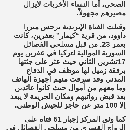
الصحي، أما النساء الأخريات لايزال
مصيرهم مجهولاً.
وقتلت الفتاة الإيزيدية نرجس ميرزا
داوود، من قرية “كيمار” بعفرين، كانت
بعمر 23. من قبل مسلحي الفصائل
السورية الموالية لتركيا في عفرين يوم
17تشرين الثاني حيث عثر على جثتها
برفقة زميل لها موظف في الدفاع
المدني وقد سرقت منهم أجهزة الهاتف
وما معهم من أموال حيث كانوا عائدين
بعد قبض رواتبهم ومكان الجريمة لا يبعد
إلا 100 متر عن حاجز للجيش الوطني.
كما وثق المركز إجبار 51 فتاة على
الزواج القسري من مسلحي الفصائل في