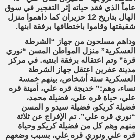
عاماً الذي فقد حياته إثر التفجير في سوق
الهال بتاريخ 12 حزيران كما داهموا منزل
شقيقتها وقاموا باختطافها برفقة ابنها.
وداهم مسلحون من جهاز “الشرطة
العسكرية” منزل المواطن المسن “نوري
قرة” وتم اعتقاله برفقة ابنتيه. في مركز
مدينة عفرين اعتقل جهاز الشرطة
العسكرية ستة أشخاص، بينهم خمسة
نساء، وهم:” خديجة قره علي، أمينة قره
علي، حياة قره علي، فضيلة محمد،
فضيلة كريكو، فضيلة سيدو و المسن
“نوري قره علي”. تم الإفراج عن ثلاثة
منهم وهم كل من فضيلة كريكو وحياة
قره علي ونوري قره علي، بسبب وضعهم