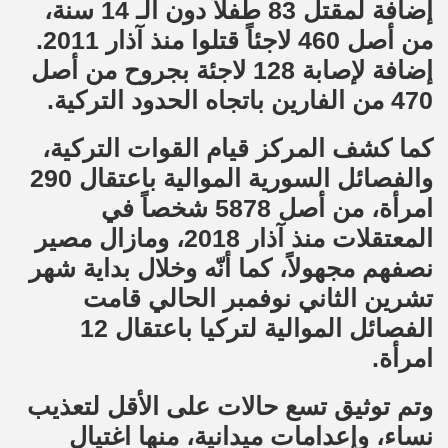
إضافة لمقتل 83 طفلاً دون الـ 14 سنة،
من أصل 460 لاجئاً قتلوا منذ آذار 2011.
إضافة لإصابة 128 لاجئة بجروح من أصل
470 من الفارين باتجاه الحدود التركية.
كما كشف المركز قيام القوات التركية،
والفصائل السورية الموالية باعتقال 290
امرأة، من أصل 5878 شخصاً في
المعتقلات منذ آذار 2018، ومازال مصير
نصفهم مجهولاً، كما أنّه وخلال بداية شهر
تشرين الثاني نوفمبر الحالي قامت
الفصائل الموالية لتركيا باعتقال 12
امرأة.
وتم توثيق تسع حالات على الأقل لتعذيب
نساء، وإعدامات ميدانية، منها اغتيال