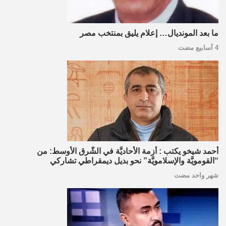
ما بعد المونديال… إعلام يليق بمنتخب مصر
4 أسابيع مضت
أحمد شيخو يكتب : أزمة الأحاديَّة في الشَّرق الأوسط: من
“القومويَّة والإسلامويَّة” نحو بديل ديمقراطي تشاركي
شهر واحد مضت