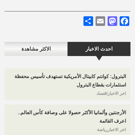
Share
Mastodon
Email
Facebook
احدث الاخبار
الاكثر مشاهدة
البترول: كوانتم كابيتال الأمريكية تستهدف تأسيس محفظة
استثمارات بقطاع البترول
اخر الاخباراقتصاد
الأرجنتين وألمانيا الأكثر حصولا على وصافة كأس العالم..
اعرف القائمة
اخر الاخباررياضة