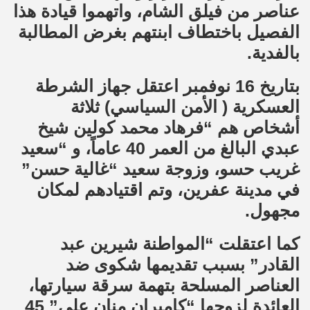
عناصر من فيلق الشام، واتهموا قيادة هذا
الفصيل باختطاف ابنتهم بغرض المطالبة
بالفدية.
بتاريخ 16 نوفمبر اعتقل جهاز الشرطة
العسكرية ( الأمن السياسي) ثلاثة
أشخاص هم “فرهاد محمد كولين شيخ
عبدي البالغ من العمر 40 عاماً، و “سعيد
غريب حسو، وزوجة سعيد “غالية حسن”
في مدينة عفرين، وتم اقتيادهم لمكان
مجهول.
كما اعتقلت “المواطنة شيرين عبد
القادر” بسبب تقديمها شكوى ضد
العناصر المسلحة بتهمة سرقة سيارتها،
العائدة لزوجها “كاميران منان علي” 45