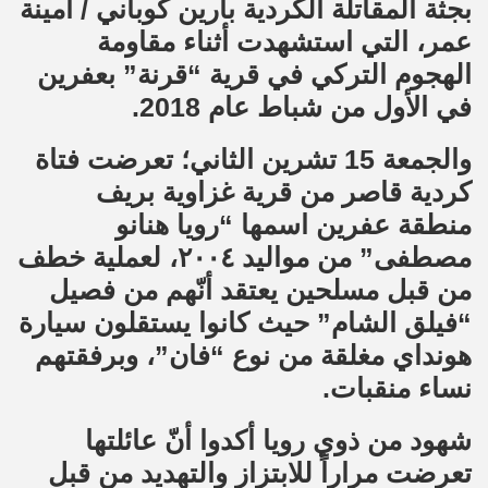
بجثة المقاتلة الكردية بارين كوباني / أمينة
عمر، التي استشهدت أثناء مقاومة
الهجوم التركي في قرية “قرنة” بعفرين
في الأول من شباط عام 2018.
والجمعة 15 تشرين الثاني؛ تعرضت فتاة
كردية قاصر من قرية غزاوية بريف
منطقة عفرين اسمها “رويا هنانو
مصطفى” من مواليد ٢٠٠٤، لعملية خطف
من قبل مسلحين يعتقد أنّهم من فصيل
“فيلق الشام” حيث كانوا يستقلون سيارة
هونداي مغلقة من نوع “فان”، وبرفقتهم
نساء منقبات.
شهود من ذوي رويا أكدوا أنّ عائلتها
تعرضت مراراً للابتزاز والتهديد من قبل