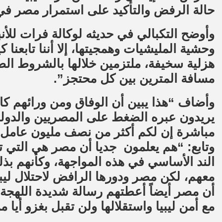
حالة الرفض والتأكيد على استمرار مصر في
وحشية المليشيات وهمجيتها، إلا أننا تابعنا
هزلية سخيفة، ملتزمين خلالها بالشروط الص
مسافة المترين بين كل محتجز”.
وأضاف “هذا يبين أن الوفاق ومن ورائهم 
يريدون عبره الضغط على المصريين والدولة
مباشرة إن لكم أكثر من نصف مليون عامل 
وتابع: “هم يعلمون جديا أن مصر هي التي تق
الند الأساسي في هذه المواجهة، وكأنهم ب
معهم، لكن مصر ودورها الرافض لاحتلال ليبي
أن مصر أيضاً أعطتهم رسالة شديدة اللهجة 
مع أمن ليبيا واستقلالها ولن تقبل بغزو أيا م