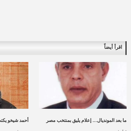
اقرأ أيضاً
ما بعد المونديال… إعلام يليق بمنتخب مصر
أحمد شيخو يكتب :