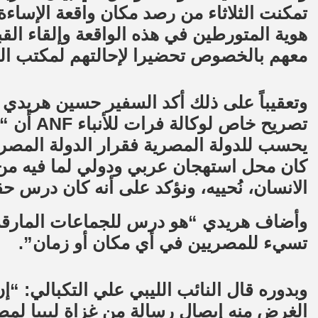
تمكنت الثلاثاء من رصد مكان واقعة الإسا
هوية المتورطين في هذه الواقعة وإلقاء ال
معهم بالخصوص تحضيرا لإحالتهم لمكتب النا
وتعقيباً على ذلك أكد السفير حسين هريدي
تصريح خاص
يحسب للدولة المصرية فقرار الدولة المصري
كان محل استهجان عربي ودولي لما فيه من ا
الانسان، نُحييه، ونؤكد على أنه كان درس ح
وأضاف هريدي “هو درس للجماعات المارقة الت
تسيء للمصريين في أي مكان أو زمان”.
وبدوره قال النائب الليبي علي التكبالي: “
الغرض منه إيصال رسالة من غزاة ليبيا لمص