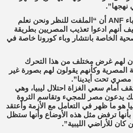
 نهجها”.
وأوضح التكبالي في حديثه لوكالة فرات للأنباء ANF أن “الملفت للنظر ونحن نعلم
 كيف أنهم ادعوا تعذيب المصريين بطريقة
حية الخاصة بانتشار وباء كورونا خاصة في
كان لهم غرض مختلف من هذا التحرك
 المصرية وكأنهم يقولون لهم بصورة غير
مصري تحت أيدينا”.
ف أمام سعي الغزاة احتلال ليبيا، وهي
ذلك يدعون مصر للمجيء وتقاسم الثروة
ا هو ما ظهر في التعامل مع الأزمة وأعتقد
بأنها ترفض مثل هذه الأوضاع وأنها ستظل
ن كان للأراضي الليبية”.